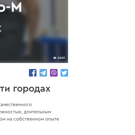
4640
яти городах
качественного
дежностью, длительным
том на собственном опыте