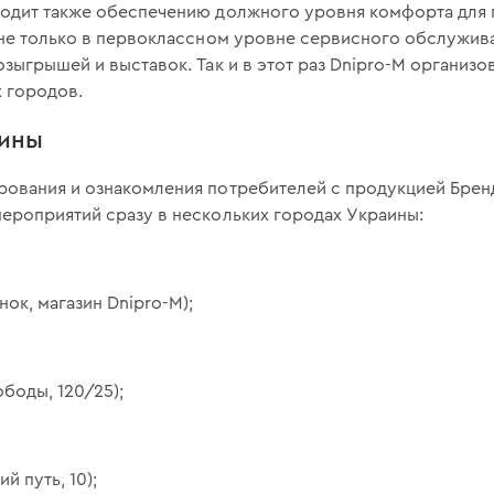
одит также обеспечению должного уровня комфорта для 
 не только в первоклассном уровне сервисного обслужива
зыгрышей и выставок. Так и в этот раз Dnipro-M организо
х городов.
аины
ования и ознакомления потребителей с продукцией Бренд
ероприятий сразу в нескольких городах Украины:
нок, магазин Dnipro-M);
ободы, 120/25);
й путь, 10);