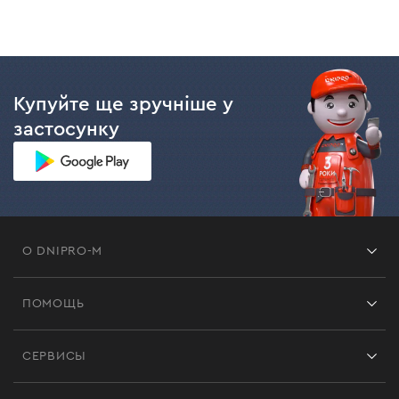
Купуйте ще зручніше у
застосунку
О DNIPRO-M
Франшиза
ПОМОЩЬ
Отзывы
Контакты
Блог
СЕРВИСЫ
Возврат
Работа
Сервис
Доставка и оплата