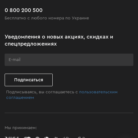
Новинки
Часто задаваемые вопросы
0 800 200 500
Черная пятница
Бесплатно с любого номера по Украине
Новости
Акционные наборы
Уведомления о новых акциях, скидках и
Бизнес-клиентам
спецпредложениях
Программа лояльности
Клуб мастерства
Подписаться
Подписываясь, вы соглашаетесь с
пользовательским
соглашением
Мы принимаем: