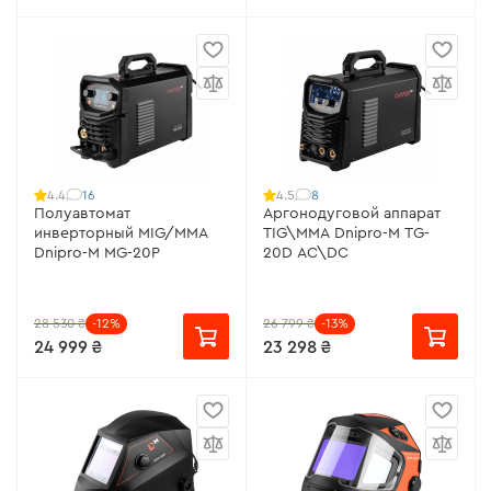
16
8
4.4
4.5
Полуавтомат
Аргонодуговой аппарат
инверторный MIG/MMA
TIG\MMA Dnipro-M TG-
Dnipro-M MG-20P
20D AC\DC
28 530 ₴
-12%
26 799 ₴
-13%
24 999 ₴
23 298 ₴