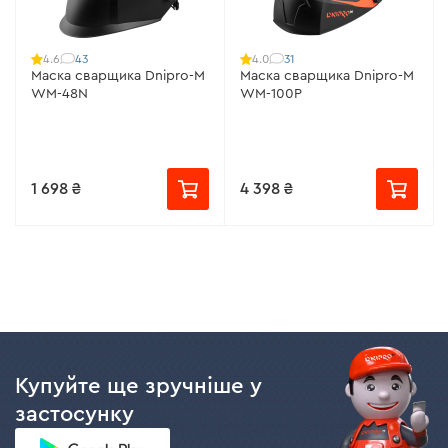
43
31
4.6
4.0
Маска сварщика Dnipro-M
Маска сварщика Dnipro-M
WM-48N
WM-100P
1 698 ₴
4 398 ₴
Купуйте ще зручніше у
застосунку