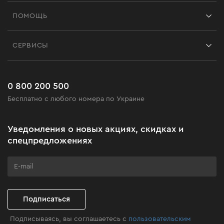
Франшиза
ПОМОЩЬ
Отзывы
Контакты
Блог
СЕРВИСЫ
Возврат
Работа
Сервис
Доставка и оплата
Новинки
Часто задаваемые вопросы
0 800 200 500
Черная пятница
Бесплатно с любого номера по Украине
Новости
Акционные наборы
Уведомления о новых акциях, скидках и
Бизнес-клиентам
спецпредложениях
Программа лояльности
Клуб мастерства
Подписаться
Подписываясь, вы соглашаетесь с
пользовательским