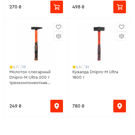
270 ₴
498 ₴
15
21
4.7
4.6
Молоток слесарный
Кувалда Dnipro-M Ultra
Dnipro-M Ultra 200 г
1800 г
трехкомпонентная
фибергласовая рукоятка
249 ₴
780 ₴