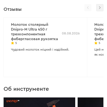
Отзывы
Молоток столярный
Молот
Dnipro-M Ultra 450 г
Dnipro
08.08.2026
трехкомпонентная
трехк
фибергласовая рукоятка
фибер
5
5
Чудовий молоток міцний і надійний.
Цей мол
як новий
Об инструменте