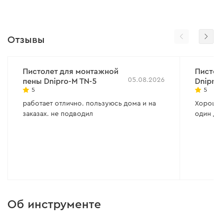
Отзывы
Пистолет для монтажной
Пистол
05.08.2026
пены Dnipro-M TN-5
Dnipro
5
5
работает отлично. пользуюсь дома и на
Хороший
заказах. не подводил
один де
Об инструменте