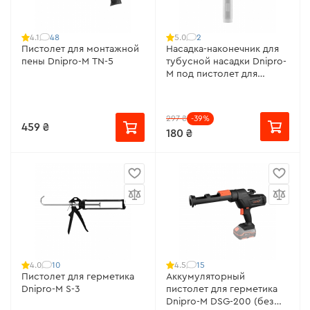
48
2
4.1
5.0
Пистолет для монтажной
Насадка-наконечник для
пены Dnipro-M TN-5
тубусной насадки Dnipro-
M под пистолет для
герметика ТТ-400
297 ₴
-39%
459 ₴
180 ₴
10
15
4.0
4.5
Пистолет для герметика
Аккумуляторный
Dnipro-M S-3
пистолет для герметика
Dnipro-M DSG-200 (без