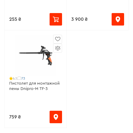
АКБ и ЗУ)
255 ₴
3 900 ₴
73
4.1
Пистолет для монтажной
пены Dnipro-M TF-3
759 ₴