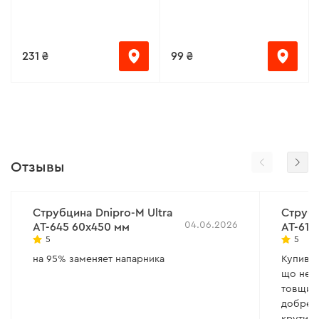
231 ₴
99 ₴
Отзывы
Струбцина Dnipro-M Ultra
Струбц
04.06.2026
AT-645 60х450 мм
AT-615
5
5
на 95% заменяет напарника
Купив і
що не к
товщин
добре, 
крутилк