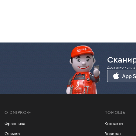
К числу ее преимуществ можно отнести:
изготовлены из армированного нейлона
высокая ударопрочность и сопротивля
подходит для работы с электрическим
обеспечивают эффективный рез травы, 
Вы можете купить леску на триммер Foresta 
Сканир
Доступно на пла
О DNIPRO-M
ПОМОЩЬ
Франшиза
Контакты
Отзывы
Возврат