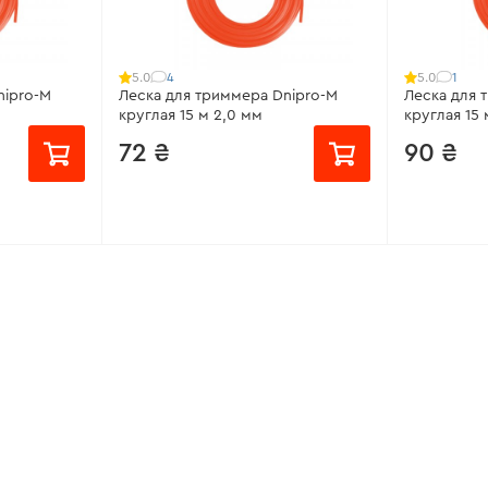
4
1
5.0
5.0
nipro-M
Леска для триммера Dnipro-M
Леска для 
круглая 15 м 2,0 мм
круглая 15 
72 ₴
90 ₴
Материал:
нейлон
Материал:
Модель:
круглая
Модель:
кр
Длина лески:
15 м
Диаметр л
Диаметр лески:
2,0 мм
Длина леск