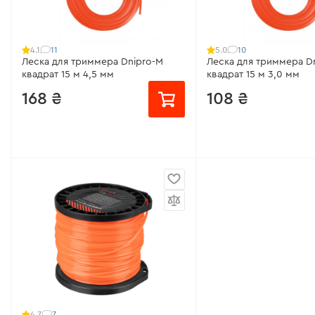
11
10
4.1
5.0
Леска для триммера Dnipro-M
Леска для триммера D
квадрат 15 м 4,5 мм
квадрат 15 м 3,0 мм
168 ₴
108 ₴
Материал:
нейлоновая с жилой
Материал:
нейлон
Модель:
квадрат
Модель:
квадрат
Длина лески:
15 м
Длина лески:
15 м
Диаметр лески:
4,5 мм
Диаметр лески:
3,0 мм
7
4.7