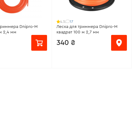
17
4.5
триммера Dnipro-M
Леска для триммера Dnipro-M
м 2,4 мм
квадрат 100 м 2,7 мм
340 ₴
нейлон
от 43 ₴/месяц
углая
Модель:
квадрат
ески:
2,4 мм
Длина лески:
100 м
и:
15 м
Диаметр лески:
2,7 мм