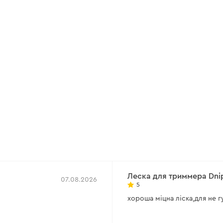
Леска для триммера Dnip
07.08.2026
5
хороша міцна ліска,для не г