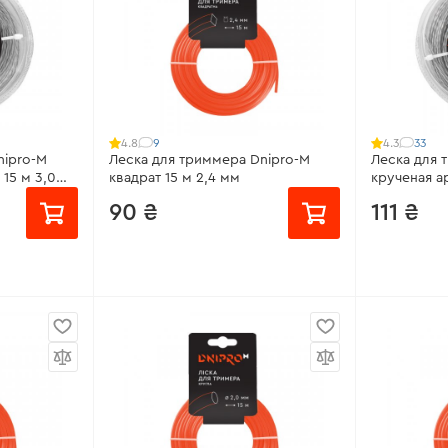
9
33
4.8
4.3
nipro-M
Леска для триммера Dnipro-M
Леска для 
15 м 3,0
квадрат 15 м 2,4 мм
крученая а
мм
90 ₴
111 ₴
 с жилой
Материал:
нейлон
Материал:
ированая
Модель:
квадрат
Модель:
кр
Длина лески:
15 м
Длина леск
Диаметр лески:
2,4 мм
Диаметр л