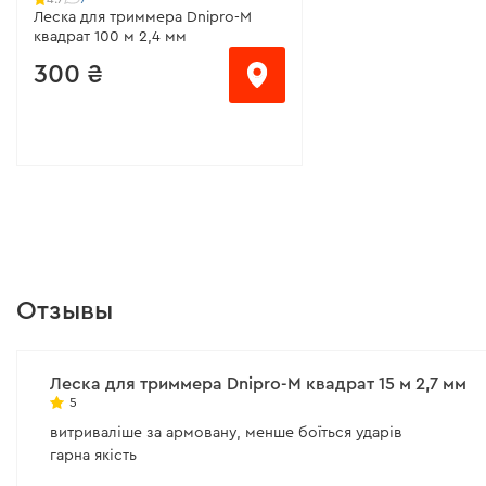
Леска для триммера Dnipro-M
квадрат 100 м 2,4 мм
300 ₴
от 38 ₴/месяц
Модель:
квадрат
Дополнительная характеристика:
нейлон
Отзывы
Длина лески:
100 м
Диаметр лески:
2,4 мм
Леска для триммера Dnipro-M квадрат 15 м 2,7 мм
5
витриваліше за армовану, менше боїться ударів
гарна якість