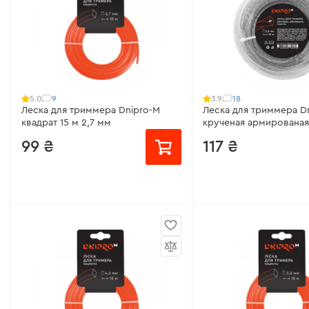
9
18
5.0
3.9
Леска для триммера Dnipro-M
Леска для триммера D
квадрат 15 м 2,7 мм
крученая армированая 
мм
99 ₴
117 ₴
Материал:
нейлон
Материал:
нейлоновая
Модель:
квадрат
Модель:
крученая арм
Длина лески:
15 м
Длина лески:
15 м
Диаметр лески:
2,7 мм
Диаметр лески:
3,0 мм