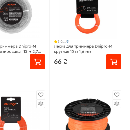
3
5.0
триммера Dnipro-M
Леска для триммера Dnipro-M
рмированая 15 м 2,7
круглая 15 м 1,6 мм
66 ₴
нейлоновая с жилой
Модель:
круглая
ученая армированая
Длина лески:
15 м
и:
15 м
Диаметр лески:
1,6 мм
ески:
2,7 мм
Дополнительная характеристика:
нейлон