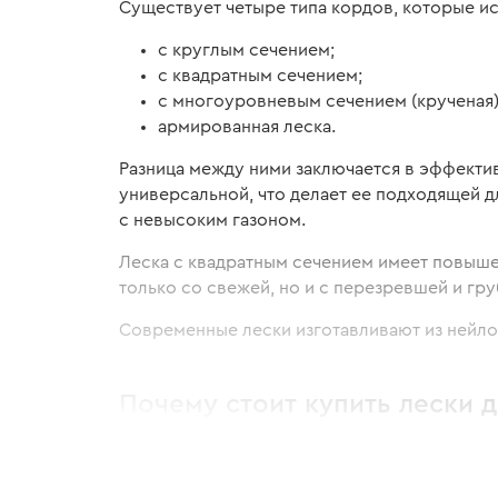
Существует четыре типа кордов, которые и
с круглым сечением;
с квадратным сечением;
с многоуровневым сечением (крученая)
армированная леска.
Разница между ними заключается в эффектив
универсальной, что делает ее подходящей 
с невысоким газоном.
Леска с квадратным сечением имеет повыше
только со свежей, но и с перезревшей и гру
Современные лески изготавливают из нейло
Почему стоит купить лески д
Леска для триммера Foresta или как ее еще 