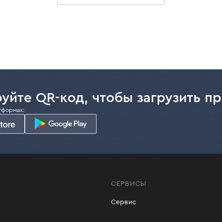
;
емость разрывам;
и триммерами и бензиновыми мотокосами;
толстых стеблей и порослей кустарников.
как на нашем сайте, так и в любом из наших фирменных ма
уйте QR-код, чтобы загрузить п
тформах:
СЕРВИСЫ
Сервис