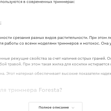
спользуются в современных триммерах:
;
ности срезания разных видов растительности. При этом л
для работы со всеми моделями триммеров и мотокос. Она 
нные режущие свойства за счет наличия острых граней. О
бой травой. При этом такая жилка для косилки истирается и
на. Этот материал обеспечивает высокие показатели над
ля триммера Foresta?
называют – косильная струна, обеспечит качественный и ак
Полное описание