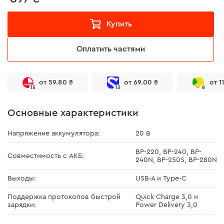
Купить
Оплатить частями
от 59.80 ₴
от 69.00 ₴
от 1
15
13
8
Основные характеристики
Напряжение аккумулятора:
20 В
BP-220, BP-240, BP-
Совместимость с АКБ:
240N, BP-250S, BP-280N
Выходы:
USB-A и Type-C
Поддержка протоколов быстрой
Quick Charge 3,0 и
зарядки:
Power Delivery 3,0