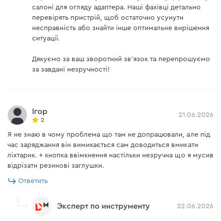
салоні для огляду адаптера. Наші фахівці детально
перевірять пристрій, щоб остаточно усунути
несправність або знайти інше оптимальне вирішення
ситуації.
Дякуємо за ваш зворотний зв'язок та перепрошуємо
за завдані незручності!
Ігор
21.06.2026
2
Я не знаю в чому проблема що там не допрацювали, але під
час заряджання він вимикається сам доводиться вмикати
ліхтарик. + кнопка ввімкнення настільки незручна що я мусив
відрізати резинові заглушки.
Ответить
Эксперт по инструменту
22.06.2026