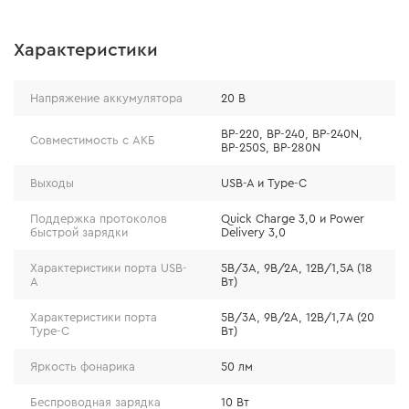
Характеристики
Мощные выходы для быстрой
зарядки разных девайсов
Напряжение аккумулятора
20 В
BP-220, BP-240, BP-240N,
Type-C (до 20 Вт)
Совместимость с АКБ
BP-250S, BP-280N
Поддерживает протоколы Quick Charge 3.0 и Power
Delivery 3.0
Выходы
USB-A и Type-C
Поддержка протоколов
Quick Charge 3,0 и Power
5V / 3A
быстрой зарядки
Delivery 3,0
9V / 2A
12V / 1.7A
Характеристики порта USB-
5В/3A, 9В/2A, 12В/1,5A (18
A
Вт)
Type-A (до 18 Вт)
Характеристики порта
5В/3A, 9В/2A, 12В/1,7A (20
Поддержка Quick Charge 3.0
Type-C
Вт)
5V / 3A
Яркость фонарика
50 лм
9V / 2A
Беспроводная зарядка
10 Вт