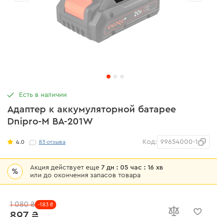
Есть в наличии
Адаптер к аккумуляторной батарее
Dnipro-M BA-201W
Код:
99654000-1
4.0
83
отзыва
Акция действует еще
7 дн : 05 час : 16 хв
%
или до окончения запасов товара
1 080 ₴
-183 ₴
897 ₴