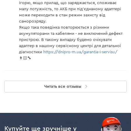
Ігорю, якщо прилад, що заряджається, споживає
малу потужність, то АКБ при під'єднаному адаптері
може переходити в стан режим захисту від
саморозряду.
Якщо така поведінка повторюється з різними
акумуляторами та кабелями - не виключений дефект
пристрою. В такому випадку будемо очікувати
адаптер в нашому сервісному центрі для детальної
діагностики
https://dnipro-m.ua/garantia-i-servisu/
👨🏻‍🔧
Читать все отзывы
Купуйте ще зручніше у