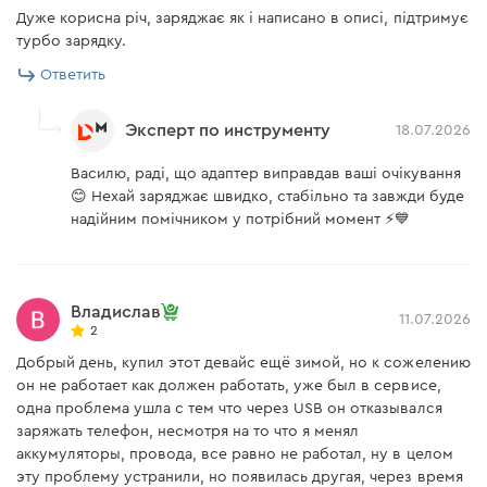
Дуже корисна річ, заряджає як і написано в описі, підтримує
турбо зарядку.
Ответить
Эксперт по инструменту
18.07.2026
Василю, раді, що адаптер виправдав ваші очікування
😊 Нехай заряджає швидко, стабільно та завжди буде
надійним помічником у потрібний момент ⚡💙
Владислав
11.07.2026
2
Добрый день, купил этот девайс ещё зимой, но к сожелению
он не работает как должен работать, уже был в сервисе,
одна проблема ушла с тем что через USB он отказывался
заряжать телефон, несмотря на то что я менял
аккумуляторы, провода, все равно не работал, ну в целом
эту проблему устранили, но появилась другая, через время