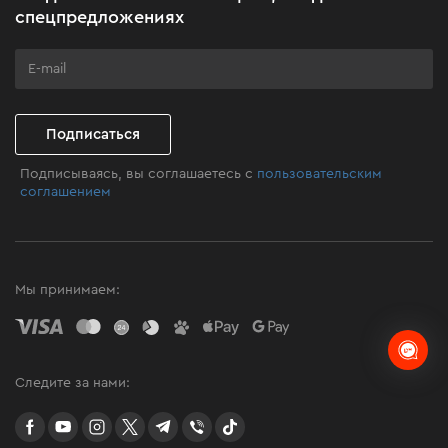
Бизнес-клиентам
спецпредложениях
Программа лояльности
Клуб мастерства
Подписаться
Подписываясь, вы соглашаетесь с
пользовательским
соглашением
Мы принимаем:
Следите за нами:
facebook
youtube
instagram
twitter
telegram
Viber
TikTok