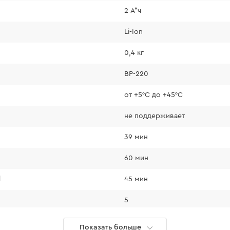
2 А*ч
Li-Ion
0,4 кг
BP-220
от +5°С до +45°С
не поддерживает
39 мин
60 мин
l
45 мин
5
нет
Показать больше