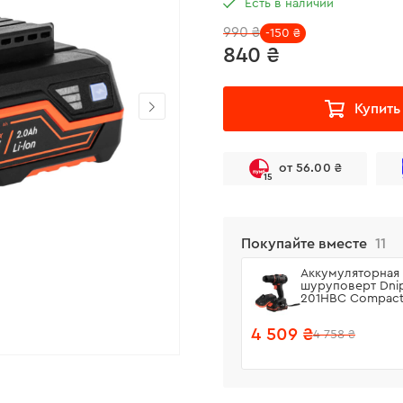
Есть в наличии
990 ₴
-150 ₴
840 ₴
Купить
от 56.00 ₴
15
Покупайте вместе
11
Аккумуляторная 
шуруповерт Dni
201HBC Compact
Аккумуляторная 
220 + Зарядное 
4 509 ₴
4 758 ₴
FC-230