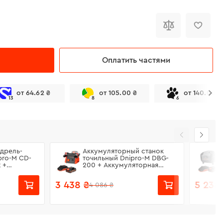
Оплатить частями
от 64.62 ₴
от 105.00 ₴
от 140.00 ₴
13
8
6
дрель-
Аккумуляторный станок
pro-M CD-
точильный Dnipro-M DBG-
 +
200 + Аккумуляторная
батарея BP-
батарея BP-220 + Зарядное
устройство
устройство FC-230
3 438 ₴
5 238
4 086 ₴