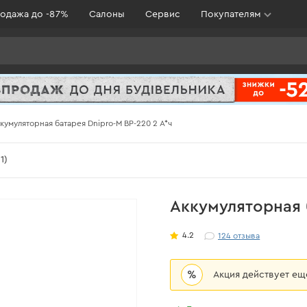
одажа до -87%
Салоны
Сервис
Покупателям
кумуляторная батарея Dnipro-M BP-220 2 А*ч
1)
Аккумуляторная 
4.2
124
отзыва
%
Акция действует е