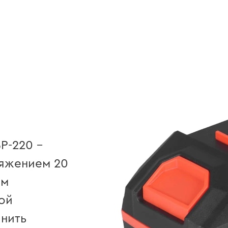
P-220 –
ряжением 20
им
ой
лнить