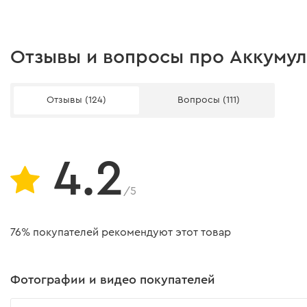
Индикатор заряда батареи
Защита от перегрева
Отзывы и вопросы про Аккумуля
Защита от переразряда
Отзывы (124)
Вопросы (111)
Защита от короткого замыкания
Защита от перезаряда
Вес батареи
4.2
Комплектация
Небольшой вес аккумулятора обеспечивает еще
/5
большую эргономику инструмента и позволяет
Аккумуляторная батарея
длительное время работать без усталости.
76% покупателей рекомендуют этот товар
Инструкция пользователя
Фотографии и видео покупателей
Скачать инструкцию к "Аккумуляторная батарея Dnipro-M B