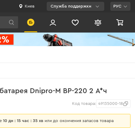
Киев
Служба поддержки
РУС
Viber
WhatsApp
Telegram
Facebook
E-mail
0 800 200 500
батарея Dnipro-M BP-220 2 А*ч
Бесплатно по
Украине
Код товара:
49135000-18
ще
10 дн : 15 час : 35 хв
или до окончения запасов товара