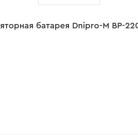
есть
есть
торная батарея Dnipro-M BP-220
есть
есть
есть
Резиновое покрытие
Аккумулятор имеет полное резиновое покрытие,
что способствует большей устойчивости
есть
инструмента на поверхности и исключает
возможность скольжения в руках оператора.
P-220 2 А*ч"