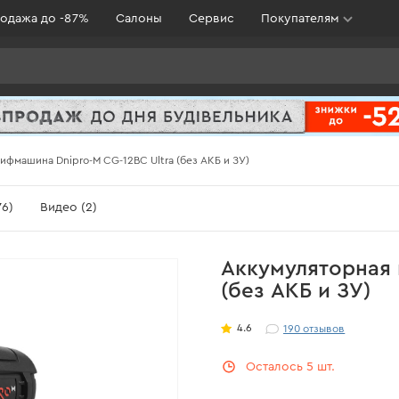
одажа до -87%
Салоны
Сервис
Покупателям
ифмашина Dnipro-M СG-12BC Ultra (без АКБ и ЗУ)
6)
Видео (2)
Аккумуляторная 
(без АКБ и ЗУ)
4.6
190
отзывов
Осталось 5 шт.