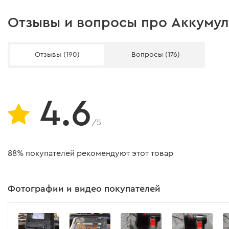
Комплектация
Отзывы и вопросы про Аккумул
Аккумулятор
Отзывы (190)
Вопросы (176)
Зарядное устройство
Защитный кожух
4.6
Инструкция
/5
Ключ для снятия оснастки
88% покупателей рекомендуют этот товар
Угло-шлифовальная машина
Упаковка
Фотографии и видео покупателей
Инструкция пользователя
Быстрая настройка защитного