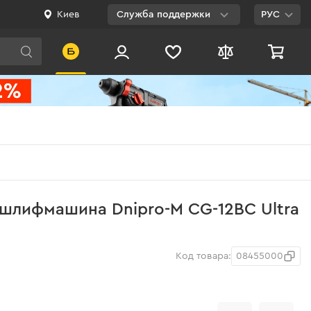
Киев
Служба поддержки
РУС
Viber
WhatsApp
Telegram
Facebook
E-mail
0 800 200 500
шлифмашина Dnipro-M СG-12BC Ultra
Бесплатно по
Украине
Код товара:
08455000