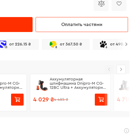
Оплатить частями
от 226.15 ₴
от 367.50 ₴
от 490.00 ₴
13
8
6
Аккумуляторная
pro-M СG-
шлифмашина Dnipro-M СG-
умуляторная
12BC Ultra + Аккумуляторная
+ Зарядное
батарея BP-122 + Зарядное
24
устройство FC-122
4 029 ₴
4 719 
4 485 ₴