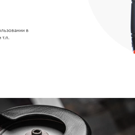
ользовании в
т.п.