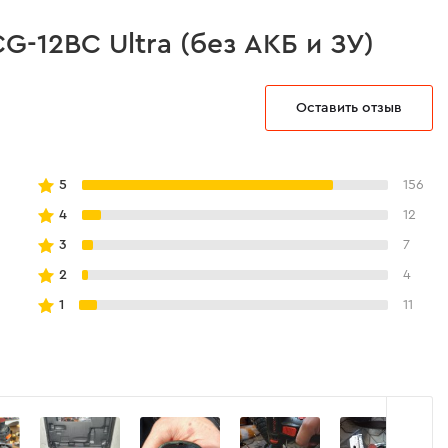
-12BC Ultra (без АКБ и ЗУ)
Оставить отзыв
5
156
4
12
3
7
2
4
1
11