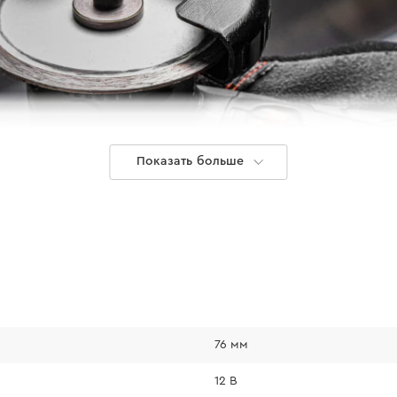
Показать больше
рный
ает высокую
ижает
атареи и
работы
76 мм
12 В