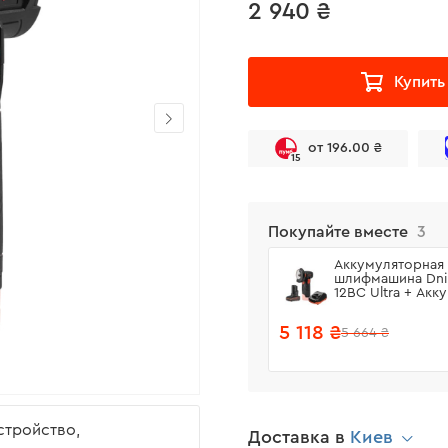
2 940 ₴
Купить
от 196.00 ₴
15
Покупайте вместе
3
Аккумуляторная
шлифмашина Dni
12BC Ultra + Акк
батарея BP-125 
устройство FC-1
5 118 ₴
5 664 ₴
устройство,
Доставка в
Киев