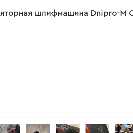
яторная шлифмашина Dnipro-M СG
нет
нет
есть
есть
есть
есть
есть
 кожуха