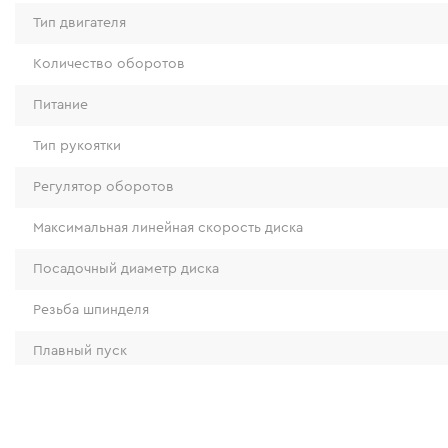
Тип двигателя
Количество оборотов
Питание
Высокий уровень безопасности
Тип рукоятки
Углошлифовальная машина CG-12BC Ultra оборудован
Регулятор оборотов
несколькими системами защиты:
Максимальная линейная скорость диска
Посадочный диаметр диска
Резьба шпинделя
Плавный пуск
Защита от повторного включения
Вес