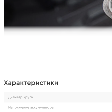
Бесколлекторный двигатель
В УШМ CG-12BC Ultra установлен бесколлекто
(бесщеточный) двигатель, который обеспечив
производительность инструмента. Он также сн
потребление электроэнергии, экономя заряд б
Характеристики
продлевая максимальное время непрерывной 
инструментом.
Диаметр круга
Напряжение аккумулятора