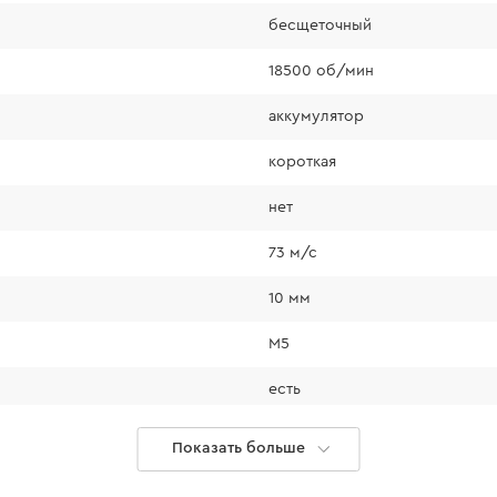
бесщеточный
18500 об/мин
аккумулятор
Защита от чрезмерной нагр
короткая
а
нет
Защита от переразряда акк
73 м/с
10 мм
Защита от повторного вклю
М5
есть
Система мгновенной остано
есть
Показать больше
Значительно повышает безоп
0,9 кг
использовании инструмента.