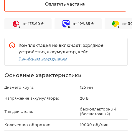
Оплатить частями
от 173.20 ₴
от 199.85 ₴
от 3
15
13
8
Комплектация не включает
: зарядное
устройство, аккумулятор, кейс
Подобрать аккумулятор
Основные характеристики
Диаметр круга:
125 мм
Напряжение аккумулятора:
20 В
бесколлекторный
Тип двигателя:
(бесщеточный)
Количество оборотов:
10000 об/мин