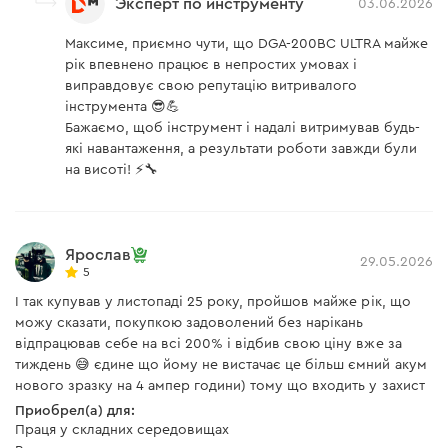
Эксперт по инструменту
03.06.2026
Диск
есть
Максиме, приємно чути, що DGA-200BC ULTRA майже
Дополнительная рукоятка
есть
рік впевнено працює в непростих умовах і
Дополнительная рукоятка
виправдовує свою репутацію витривалого
Зарядное устройство
нет
інструмента 😎💪
Бажаємо, щоб інструмент і надалі витримував будь-
Инструкция
есть
Дополнительная рукоятка может быть установлена в
які навантаження, а результати роботи завжди були
3-х положениях для удобства выполнения различных
на висоті! ⚡🔧
Ключ для снятия оснастки
есть
задач.
Сменный кожух
есть
Ярослав
29.05.2026
5
Инструкция пользователя
І так купував у листопаді 25 року, пройшов майже рік, що
можу сказати, покупкою задоволений без нарікань
Скачать инструкцию к "Аккумуляторная шлифмашина
Защита от повторного включения
відпрацював себе на всі 200% і відбив свою ціну вже за
Dnipro-M DGA-200BC ULTRA (без АКБ и ЗУ)"
тиждень 😅 єдине що йому не вистачає це більш ємний акум
нового зразку на 4 ампер години) тому що входить у захист
Если Вы поставите аккумуляторную батарею на
Приобрел(а) для:
инструмент со включенной кнопкой пуска, УШМ не
Праця у складних середовищах
запустится. Такая система защищает от случайных