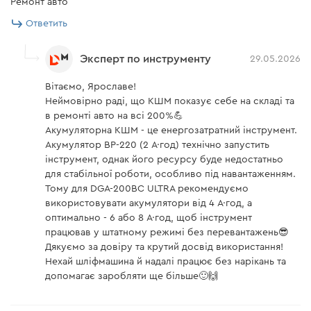
Ремонт авто
повреждений.
Ответить
Эксперт по инструменту
29.05.2026
Вітаємо, Ярославе!
Неймовірно раді, що КШМ показує себе на складі та
Рекомендованные АКБ
в ремонті авто на всі 200%💪
Акумуляторна КШМ - це енергозатратний інструмент.
Акумулятор ВР-220 (2 А·год) технічно запустить
ВР-240
інструмент, однак його ресурсу буде недостатньо
Несложные работы по резке листового металла,
для стабільної роботи, особливо під навантаженням.
резка керамогранита, сверление.
Тому для DGA-200BC ULTRA рекомендуємо
використовувати акумулятори від 4 А·год, а
ВР-250S
оптимально - 6 або 8 А·год, щоб інструмент
Работы по резке арматуры, листового металла,
працював у штатному режимі без перевантажень😎
швеллера, зачистные работы.
Дякуємо за довіру та крутий досвід використання!
ВР-260
Нехай шліфмашина й надалі працює без нарікань та
Длительные работы на выезде по всему спектру
допомагає заробляти ще більше🙂🙌
работы УШМ.
Не рекомендуется использовать АКБ ВР-220.