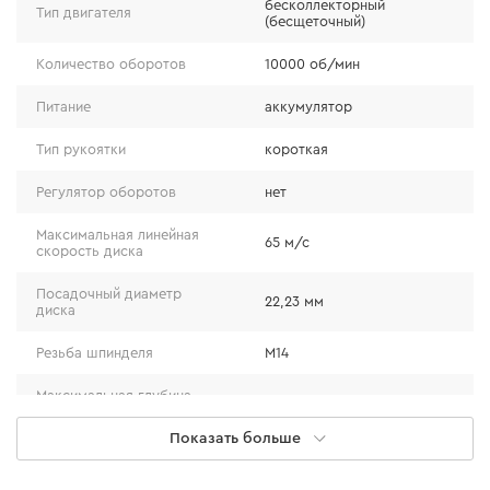
Данный тип двигателя более энергоэффективный и
бесколлекторный
Тип двигателя
(бесщеточный)
может уменьшить расход батареи до 50%.
Долговечность двигателя увеличивается благодаря
Количество оборотов
10000 об/мин
устойчивости к перегрузкам, а отсутствие щеток
Питание
аккумулятор
продлевает срок службы.
Тип рукоятки
короткая
Регулятор оборотов
нет
Максимальная линейная
65 м/с
скорость диска
Посадочный диаметр
22,23 мм
диска
Резьба шпинделя
М14
Максимальная глубина
25 мм
реза
Показать больше
Плавный пуск
есть