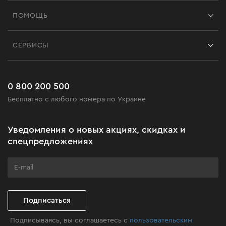
Франшиза
ПОМОЩЬ
Отзывы
Контакты
Блог
СЕРВИСЫ
Возврат
Работа
Сервис
Доставка и оплата
Новинки
Часто задаваемые вопросы
0 800 200 500
Черная пятница
Бесплатно с любого номера по Украине
Новости
Акционные наборы
Уведомления о новых акциях, скидках и
Бизнес-клиентам
спецпредложениях
Программа лояльности
Клуб мастерства
Подписаться
Подписываясь, вы соглашаетесь с
пользовательским