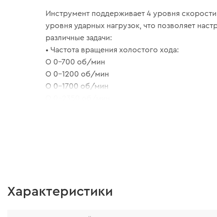
Инструмент поддерживает 4 уровня скорости
уровня ударных нагрузок, что позволяет наст
различные задачи:
• Частота вращения холостого хода:
○ 0–700 об/мин
○ 0–1200 об/мин
○ 0–1700 об/мин
○ 0–2350 об/мин
• Количество ударов холостого хода:
○ 0–875 уд/мин
○ 0–2100 уд/мин
○ 0–2800 уд/мин
○ 0–3500 уд/мин
Такой диапазон обеспечивает точность работ
крепежами и эффективность как во время мон
Характеристики
демонтажных работ.