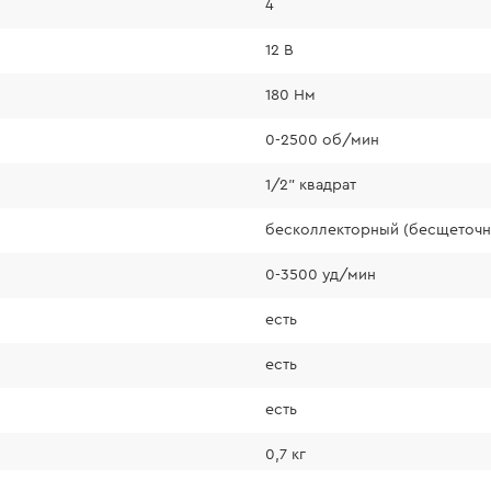
4
Комфортная
12 В
180 Нм
• Вес 0,73 кг (без
даже одной рукой.
0-2500 об/мин
• Компактные габа
1/2" квадрат
использования над 
• Эргономичная ру
бесколлекторный (бесщеточн
• LED-подсветка а
упрощая работу в 
0-3500 уд/мин
• Индикатор заряд
есть
уровня: 10–25%, 25
есть
есть
0,7 кг
что обеспечивает: