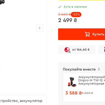
Есть в наличии
3 660 ₴
-32%
2 499 ₴
Купить
от 166.60 ₴
15
Покупайте вместе
3
Аккумуляторный
Dnipro-M TW-12 
Аккумуляторная 
122 + Зарядное 
FC-122
3 588 ₴
5 205 ₴
устройство, аккумулятор