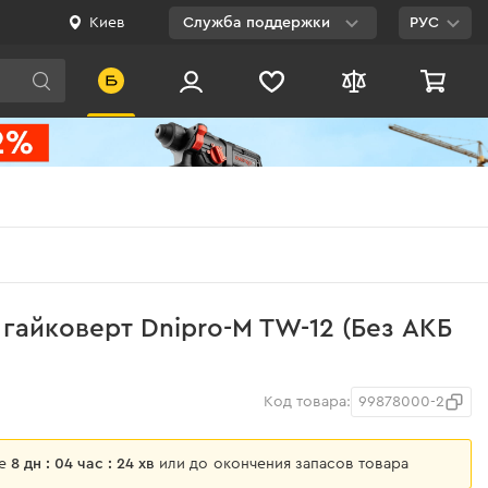
Киев
Служба поддержки
РУС
Viber
WhatsApp
Telegram
Facebook
E-mail
0 800 200 500
гайковерт Dnipro-M TW-12 (Без АКБ
Бесплатно по
Украине
Код товара:
99878000-2
ще
8 дн : 04 час : 24 хв
или до окончения запасов товара