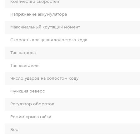
Количество скоростей
Напряжение аккумулятора
Максимальный крутящий момент
Скорость вращения холостого хода
Тип патрона
Тип двигателя
Число ударов на холостом ходу
Функция реверс
Регулятор оборотов
Режим срыва гайки
Особенности крепления
Вес
Гайковерт оснащен 1/2" квадратом шпинделя, 