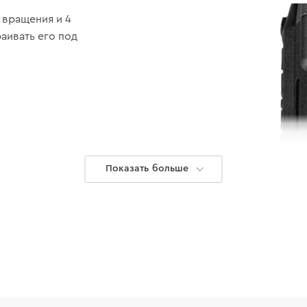
 вращения и 4
раивать его под
Показать больше
ы с различными
тажных, так и