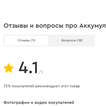
Комплектация
• надежную фиксацию оснастки без люфта;
• совместимость со стандартными головками;
• долговечность и стабильную передачу крут
Аккумуляторный гайковерт
потерь.
Отзывы и вопросы про Аккумуля
Инструкция
Отзывы (11)
Вопросы (18)
Инструкция пользователя
Скачать инструкцию к "Аккумуляторный гайковерт Dnipro-M
4.1
/5
73% покупателей рекомендуют этот товар
Фотографии и видео покупателей