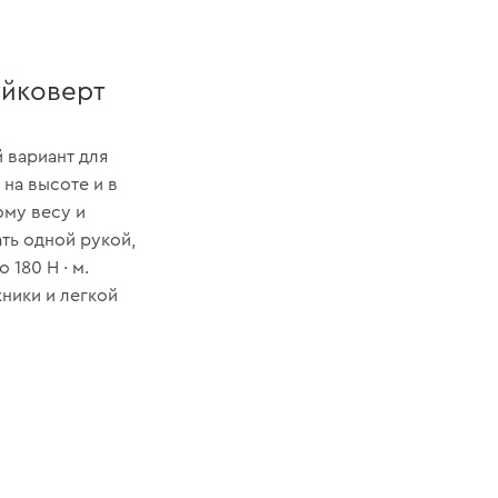
айковерт
 вариант для
на высоте и в
ому весу и
ть одной рукой,
180 Н · м.
ники и легкой