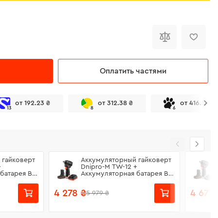
Оплатить частями
от 192.23 ₴
от 312.38 ₴
от 416.50 ₴
13
8
6
 гайковерт
Аккумуляторный гайковерт
+
Dnipro-M TW-12 +
батарея BP-
Аккумуляторная батарея BP-
устройство
125 + Зарядное устройство
FC-122
4 278 ₴
4 677 
5 979 ₴