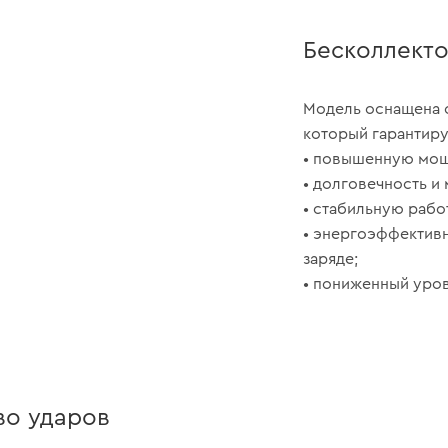
Бесколлекто
Модель оснащена 
который гарантиру
• повышенную мощ
• долговечность и
• стабильную рабо
• энергоэффективн
заряде;
• пониженный уров
во ударов