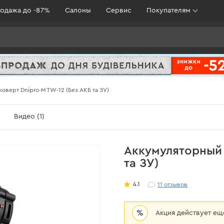
одажа до -87%
Салоны
Сервис
Покупателям
оверт Dnipro-M TW-12 (Без АКБ та ЗУ)
Видео (1)
Аккумуляторный 
та ЗУ)
4.1
11
отзывов
%
Акция действует е