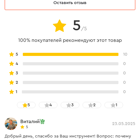
подходят диски диаметром 180 и 200 мм, а для УШМ:
Оставить отзыв
115, 125, 150, 180 и 230 мм.
5
/5
100% покупателей рекомендуют этот товар
5
10
4
0
3
0
2
0
1
0
5
4
3
2
1
Виталий
23.05.2025
5
Добрый день, спасибо за Ваш инструмент! Вопрос: почему