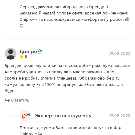
Сергію, дякуємо за вибір нашого бренду :)
Бажаємо й надалі поповнювати арсенал помічниками
Dnipro-M та насолоджуватися комфортом у роботі 🤗
🤝
Дмитро
29.08.2023
5
Брав для розшиву плитки на гіпсокоробі - ріже дуже класно.
Але треба уважно - в плитку як в масло заходить, але і
сколів не робить (плитка глянцева). Обов'язково беріть
кожух від пилу - на 100% не врятує, але без нього взагалі
біда.
Ответить
Эксперт по инструменту
29.08.2023
Дмитре, дякуємо Вам за приємний відгук та вибір
Dnipro-M😊