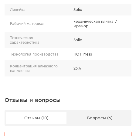
Линейка
Solid
керамическая плитка /
Рабочий материал
мрамор
Техническая
Solid
характеристика
Технология производства
HOT Press
Концентрация алмазного
23%
напыления
Эффективность
Отзывы и вопросы
Диск отличается комфортным рабочим процессом и
эффективным результатом. Для наиболее
Отзывы (10)
Вопросы (6)
эффективной работы важно подобрать
соответствующий диск. Например, для плиткореза