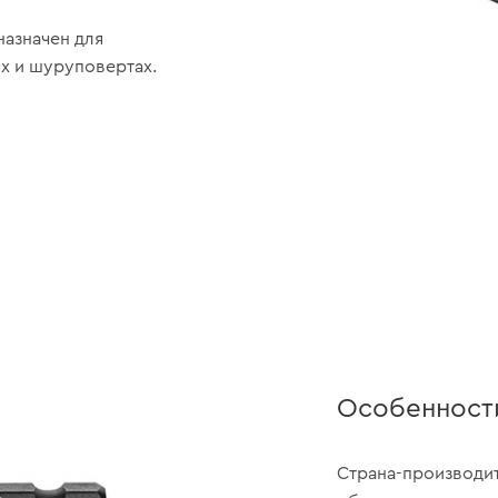
назначен для
х и шуруповертах.
Особенност
Страна-производит