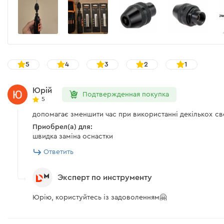
5
4
3
2
1
Юрій
Подтвержденная покупка
5
допомагає зменшити час при використанні декількох св
Приобрел(а) для:
швидка заміна оснастки
Ответить
Эксперт по инструменту
Юрію, користуйтесь із задоволенням🤗