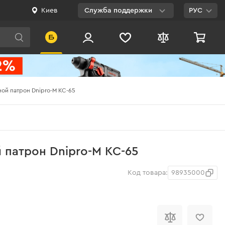
Киев
Служба поддержки
РУС
Viber
WhatsApp
Telegram
ой патрон Dnipro-M KC-65
Facebook
E-mail
0 800 200 500
патрон Dnipro-M KC-65
Бесплатно по
Украине
Код товара:
98935000