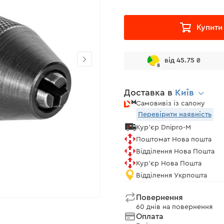
Купити
від 45.75 ₴
8
Доставка в
Київ
Самовивіз із салону
Перевірити наявність
Кур'єр Dnipro-M
Поштомат Нова пошта
Відділення Нова Пошта
Кур'єр Нова Пошта
Відділення Укрпошта
Повернення
60 днів на повернення
Оплата