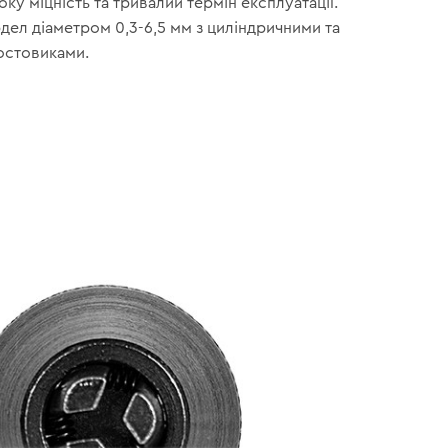
ку міцність та тривалий термін експлуатації.
дел діаметром 0,3-6,5 мм з циліндричними та
остовиками.