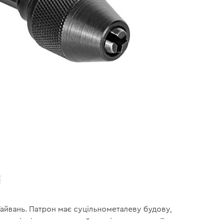
і
Тайвань. Патрон має суцільнометалеву будову,