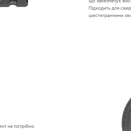
що забезпечує висо
Підходить для свер
шестигранними хв
ент не потрібно