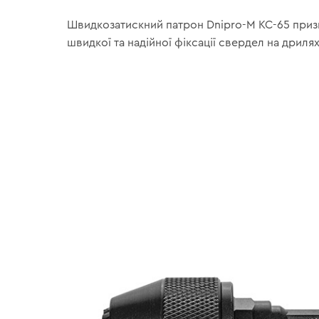
Швидкозатискний патрон Dnipro-M KC-65 приз
швидкої та надійної фіксації свердел на дриля