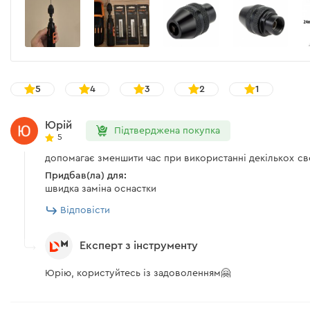
5
4
3
2
1
Юрій
Підтверджена покупка
5
допомагає зменшити час при використанні декількох св
Придбав(ла) для:
швидка заміна оснастки
Відповісти
Експерт з інструменту
Юрію, користуйтесь із задоволенням🤗