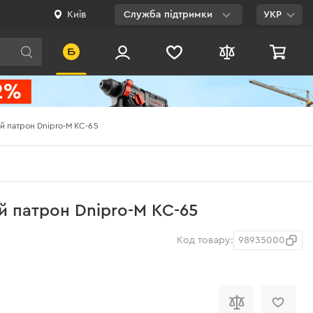
Київ
Служба підтримки
УКР
Viber
WhatsApp
Telegram
 патрон Dnipro-M KC-65
Facebook
E-mail
0 800 200 500
 патрон Dnipro-M KC-65
Безкоштовно по
Україні
Код товару:
98935000