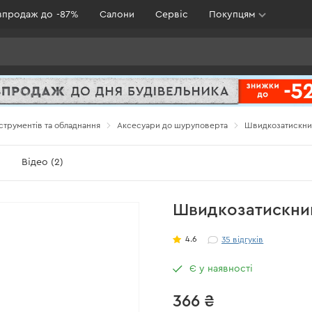
зпродаж до -87%
Салони
Сервіс
Покупцям
струментів та обладнання
Аксесуари до шуруповерта
Швидкозатискний
)
Відео (2)
Швидкозатискний
4.6
35
відгуків
Є у наявності
366 ₴