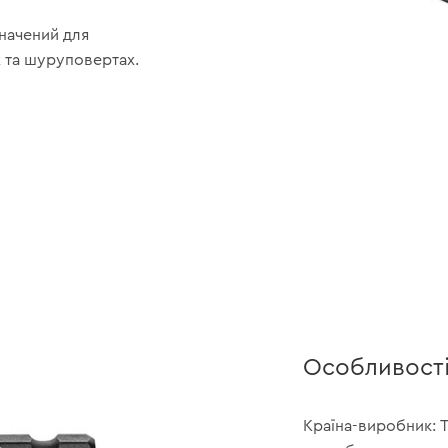
начений для
х та шуруповертах.
Особливост
Країна-виробник: 