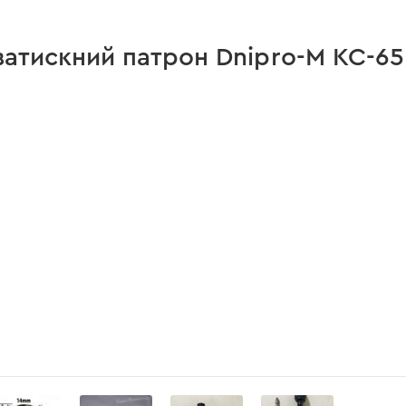
затискний патрон Dnipro-M KC-65