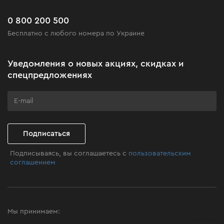
Доставка и оплата
Новинки
Часто задаваемые вопросы
0 800 200 500
Черная пятница
Бесплатно с любого номера по Украине
Новости
Акционные наборы
Уведомления о новых акциях, скидках и
Бизнес-клиентам
спецпредложениях
Программа лояльности
Клуб мастерства
Подписаться
Подписываясь, вы соглашаетесь с
пользовательским
соглашением
Мы принимаем: