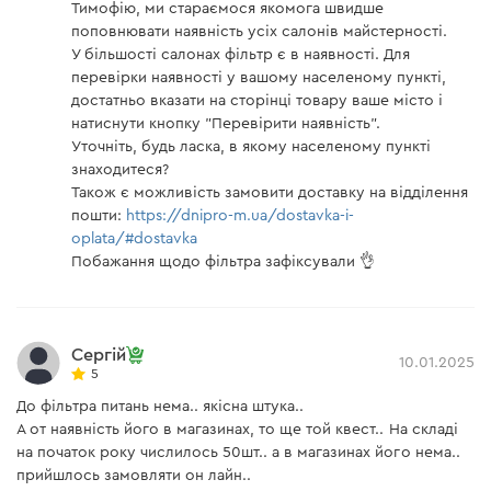
Тимофію, ми стараємося якомога швидше
поповнювати наявність усіх салонів майстерності.
У більшості салонах фільтр є в наявності. Для
перевірки наявності у вашому населеному пункті,
достатньо вказати на сторінці товару ваше місто і
натиснути кнопку "Перевірити наявність".
Уточніть, будь ласка, в якому населеному пункті
знаходитеся?
Також є можливість замовити доставку на відділення
пошти:
https://dnipro-m.ua/dostavka-i-
oplata/#dostavka
Побажання щодо фільтра зафіксували 👌
Сергій
10.01.2025
5
До фільтра питань нема.. якісна штука..
А от наявність його в магазинах, то ще той квест.. На складі
на початок року числилось 50шт.. а в магазинах його нема..
прийшлось замовляти он лайн..