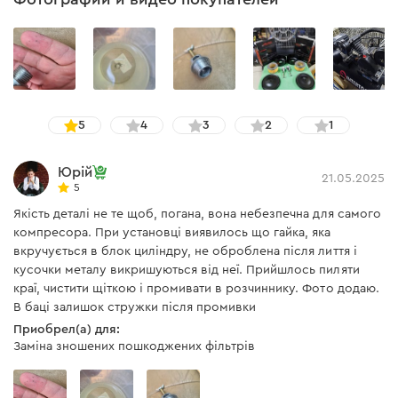
5
4
3
2
1
Юрій
21.05.2025
5
Якість деталі не те щоб, погана, вона небезпечна для самого
компресора. При установці виявилось що гайка, яка
вкручується в блок циліндру, не оброблена після лиття і
кусочки металу викришуються від неї. Прийшлось пиляти
краї, чистити щіткою і промивати в розчиннику. Фото додаю.
В баці залишок стружки після промивки
Приобрел(а) для:
Заміна зношених пошкоджених фільтрів