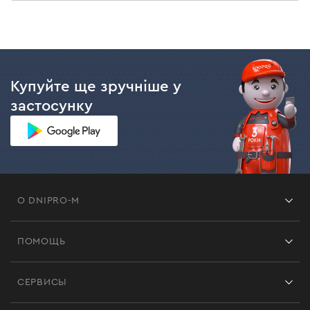
Купуйте ще зручніше у
застосунку
О DNIPRO-M
Франшиза
ПОМОЩЬ
Отзывы
Контакты
Блог
СЕРВИСЫ
Возврат
Работа
Сервис