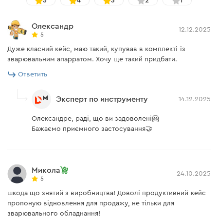
5
4
3
2
1
Олександр
12.12.2025
5
Дуже класний кейс, маю такий, купував в комплекті із
зварювальним апарратом. Хочу ще такий придбати.
Ответить
Эксперт по инструменту
14.12.2025
Олександре, раді, що ви задоволені🤗
Бажаємо приємного застосування🤝
Микола
24.10.2025
5
шкода що знятий з виробництва! Доволі продуктивний кейс
пропоную відновлення для продажу, не тільки для
зварювального обладнання!