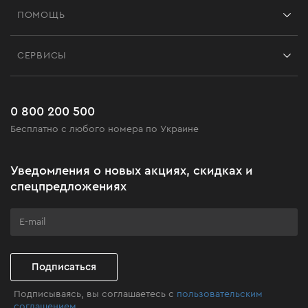
Франшиза
ПОМОЩЬ
Отзывы
Контакты
Блог
СЕРВИСЫ
Возврат
Работа
Сервис
Доставка и оплата
Новинки
Часто задаваемые вопросы
0 800 200 500
Черная пятница
Бесплатно с любого номера по Украине
Новости
Акционные наборы
Уведомления о новых акциях, скидках и
Бизнес-клиентам
спецпредложениях
Программа лояльности
Клуб мастерства
Подписаться
Подписываясь, вы соглашаетесь с
пользовательским
соглашением