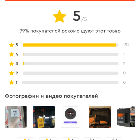
- SAB-260N;
- MMA-250;
5
- MMA-250DPFC;
/5
- MMA-N 250 MOS.
99% покупателей рекомендуют этот товар
5
131
4
1
3
2
2
0
1
0
Фотографии и видео покупателей