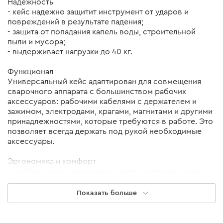
Надежность
- кейс надежно защитит инструмент от ударов и
повреждений в результате падения;
- защита от попадания капель воды, строительной
пыли и мусора;
- выдерживает нагрузки до 40 кг.
Функционал
Универсальный кейс адаптирован для совмещения
сварочного аппарата с большинством рабочих
аксессуаров: рабочими кабелями с держателем и
зажимом, электродами, крагами, магнитами и другими
принадлежностями, которые требуются в работе. Это
позволяет всегда держать под рукой необходимые
аксессуары.
Эргономика и комфорт
- удобный в использовании и вместительный – кейс
выглядит меньше, чем может вместить в себя;
- возможность использовать навесной замок;
Показать больше
- удобная ручка для комфортной транспортировки;
- устойчив не только в «горизонтальном» положении,
но и в «вертикальном», благодаря правильной форме