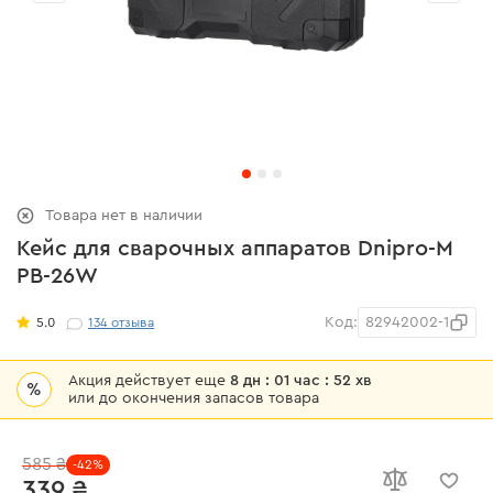
Товара нет в наличии
Кейс для сварочных аппаратов Dnipro-M
PB-26W
Код:
82942002-1
5.0
134
отзыва
Акция действует еще
8 дн : 01 час : 52 хв
%
или до окончения запасов товара
585 ₴
-42%
339 ₴