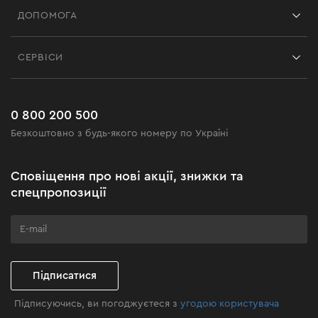
Франшиза
ДОПОМОГА
Відгуки
Контакти
Блог
СЕРВІСИ
Повернення
Робота
Сервіс
Доставка і оплата
Новинки
Поширені запитання
0 800 200 500
Чорна п'ятниця
Безкоштовно з будь-якого номеру по Україні
Новини
Акційні набори
Сповіщення про нові акції, знижки та
Бізнес-клієнтам
спецпропозиції
Програма лояльності
Клуб майстерності
Підписатися
Підписуючись, ви погоджуєтеся з
угодою користувача