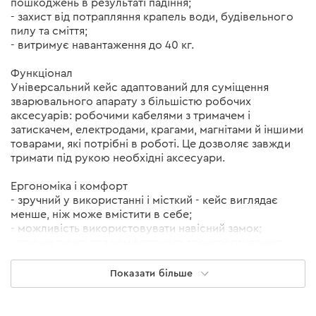
пошкоджень в результаті падіння;
- захист від потрапляння крапель води, будівельного
пилу та сміття;
- витримує навантаження до 40 кг.
Функціонал
Універсальний кейс адаптований для суміщення
зварювального апарату з більшістю робочих
аксесуарів: робочими кабелями з тримачем і
затискачем, електродами, крагами, магнітами й іншими
товарами, які потрібні в роботі. Це дозволяє завжди
тримати під рукою необхідні аксесуари.
Ергономіка і комфорт
- зручний у використанні і місткий - кейс виглядає
менше, ніж може вмістити в себе;
- можливість використовувати навісний замок;
- зручна ручка для комфортного транспортування;
- стійкий не тільки в «горизонтальному» положенні,
але і в «вертикальному», завдяки правильній формі
Показати більше
нижньої панелі;
- вантажопідйомність кейса - 25 кг.