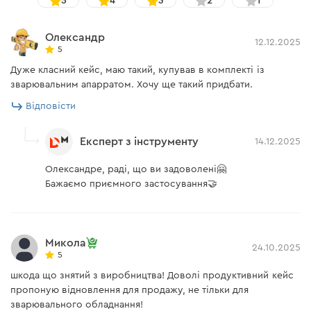
5
4
3
2
1
Олександр
12.12.2025
5
Дуже класний кейс, маю такий, купував в комплекті із
зварювальним апарратом. Хочу ще такий придбати.
Відповісти
Експерт з інструменту
14.12.2025
Олександре, раді, що ви задоволені🤗
Бажаємо приємного застосування🤝
Микола
24.10.2025
5
шкода що знятий з виробництва! Доволі продуктивний кейс
пропоную відновлення для продажу, не тільки для
зварювального обладнання!