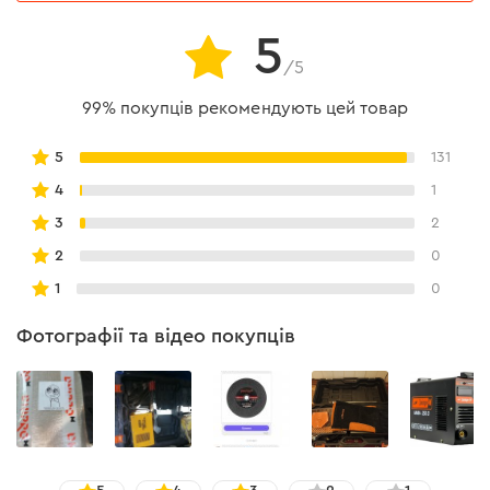
- MMA-N 250 MOS.
5
/5
99% покупців рекомендують цей товар
5
131
4
1
3
2
2
0
1
0
Фотографії та відео покупців