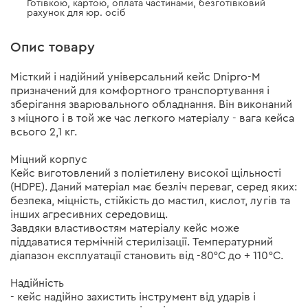
Готівкою, картою, оплата частинами, безготівковий
рахунок для юр. осіб
Опис товару
Місткий і надійний універсальний кейс Dnipro-M
призначений для комфортного транспортування і
зберігання зварювального обладнання. Він виконаний
з міцного і в той же час легкого матеріалу - вага кейса
всього 2,1 кг.
Міцний корпус
Кейс виготовлений з поліетилену високої щільності
(HDPE). Даний матеріал має безліч переваг, серед яких:
безпека, міцність, стійкість до мастил, кислот, лугів та
інших агресивних середовищ.
Завдяки властивостям матеріалу кейс може
піддаватися термічній стерилізації. Температурний
діапазон експлуатації становить від -80°С до + 110°С.
Надійність
- кейс надійно захистить інструмент від ударів і