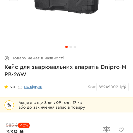
Товару немає в наявності
Кейс для зварювальних апаратів Dnipro-M
PB-26W
Код:
82942002-1
5.0
134
відгуки
Акція діє ще
8 дн : 09 год : 17 хв
%
або до закінчення запасів товару
585 ₴
-42%
339 ₴