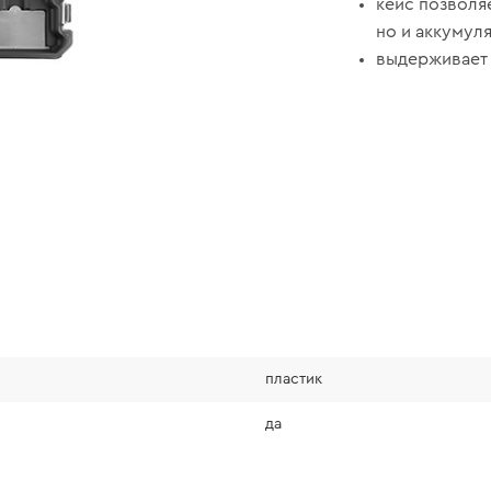
кейс позволяе
но и аккумул
выдерживает в
пластик
да