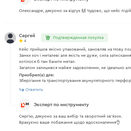
Олександре, дякуємо за відгук 🙌 Чудово, що кейс піді
Сергей
Подтвержденная покупка
4
Кейс прийшов якісно упакований, замовляв на Нову по
Замки хоч і металеві але якість не дуже, сила затискан
хотілося б там бачити метал.
Загалом залишився майже задоволеним, не ідеально але 
Приобрел(а) для:
Зберігання та транспортування акумуляторного перфо
Ответить
Эксперт по инструменту
Сергію, дякуємо за ваш вибір та зворотний зв'язок.
Врахуємо ваше побажання щодо вдосконалення👌