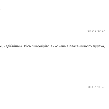

28.02.2026
м, надійнішим. Вісь "шарнірів" виконана з пластикового прутка,
01.03.2026