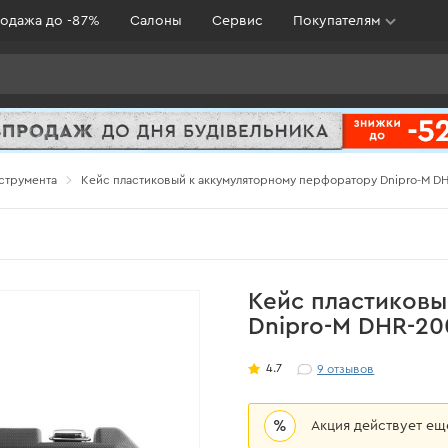
одажа до -87%
Салоны
Сервис
Покупателям
струмента
Кейс пластиковый к аккумуляторному перфоратору Dnipro-M D
Кейс пластиковы
Dnipro-M DHR-20
4.7
9
отзывов
%
Акция действует е