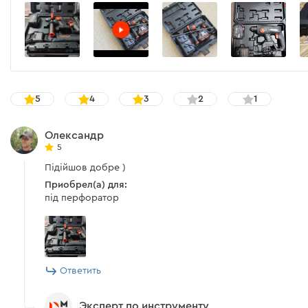
5
4
3
2
1
Олександр
5
Підійшов добре )
Приобрел(а) для:
під перфоратор
Ответить
Эксперт по инструменту