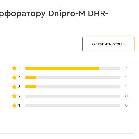
рфоратору Dnipro-M DHR-
Оставить отзыв
5
7
4
1
3
1
2
0
1
0