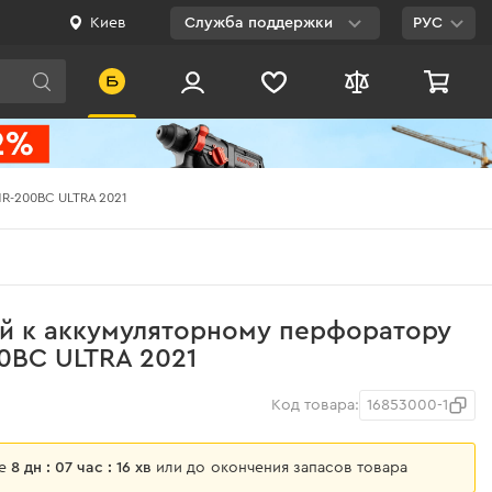
Киев
Служба поддержки
РУС
Viber
WhatsApp
Telegram
HR-200BC ULTRA 2021
Facebook
E-mail
0 800 200 500
й к аккумуляторному перфоратору
Бесплатно по
0BC ULTRA 2021
Украине
Код товара:
16853000-1
ще
8 дн : 07 час : 16 хв
или до окончения запасов товара