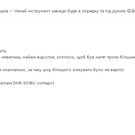
йшов ✅ Нехай інструмент завжди буде в порядку та під рукою 😊
шту.
ня невелика, майже відсутня, хотілось, щоб був натяг трохи більши
нормально, за таку ціну більшого очікувати було не варто)
ратора DHR-201BC comapct