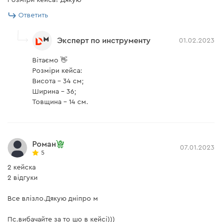
Розміри кейса? Дякую
Ответить
Эксперт по инструменту
01.02.2023
Вітаємо 👋
Розміри кейса:
Висота – 34 см;
Ширина – 36;
Товщина – 14 см.
Роман
07.01.2023
5
2 кейска
2 відгуки
Все влізло.Дякую дніпро м
Пс.вибачайте за то шо в кейсі)))