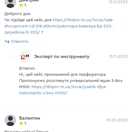
13.11.2023
5
Доброго дня.
Чи підійде цей кейс для
https://dnipro-m.ua/tovar/sale-
shurupovert-cd-218-akkumulyatornaya-batareya-bp-220-
zaryadnoe-fc-223/
?
Ответить
Эксперт по инструменту
13.11.2023
Вітаємо.
Ні, цей кейс призначений для перфоратора.
Пропонуємо розглянути універсальний ящик S-Box
M100:
https://dnipro-m.ua/tovar/yashik-dlya-
instrumentu-s-box-m100/
Валентин
01.02.2023
5