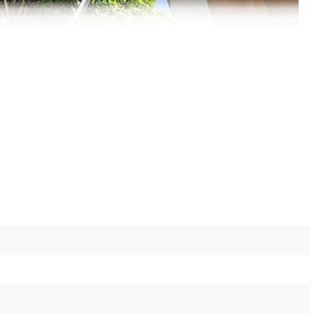
умулятор DM20
усторез DHT-200 совместим со всеми
нейки DM20, что дает возможность
ходимую АКБ для поставленных задач.