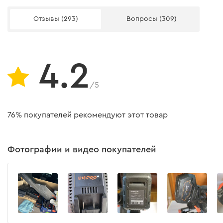
Защита от переразряда
Отзывы (293)
Вопросы (309)
Защита от короткого замыкания
Защита от перезаряда
4.2
Зарядное устройство Dnipro-M FC-230
/5
Модель
76% покупателей рекомендуют этот товар
Напряжение АКБ
Ток
Фотографии и видео покупателей
Тип аккумуляторов
Напряжение
Время заряда аккумулятора 2 А/ч
Защита