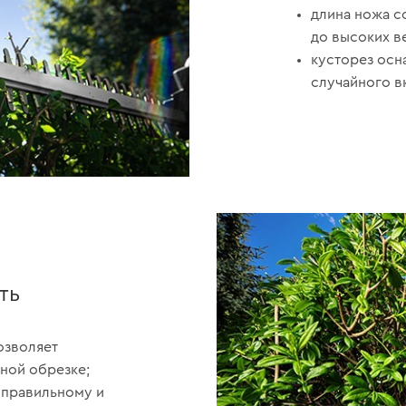
длина ножа со
до высоких в
кусторез осн
случайного в
ть
позволяет
ной обрезке;
 правильному и