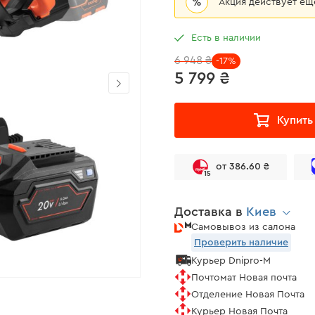
%
Акция действует е
Есть в наличии
6 948 ₴
-17%
5 799 ₴
Купить
от 386.60 ₴
15
Доставка в
Киев
Самовывоз из салона
Проверить наличие
Курьер Dnipro-M
Почтомат Новая почта
Отделение Новая Почта
Курьер Новая Почта