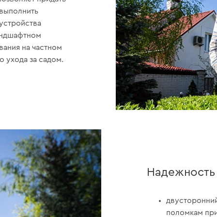
 выполнить
оустройства
ландшафтном
вания на частном
о ухода за садом.
Надежность
двусторонний
поломкам при