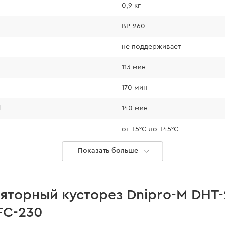
0,9 кг
BP-260
не поддерживает
113 мин
170 мин
l
140 мин
M BP-260 6,0 Ач
от +5°С до +45°С
ляторная Li-
15
Показать больше
. Благодаря
нет
номности она
0% и выполнить
есть
яторный кусторез Dnipro-M DHT-
ит отметить,
FC-230
орным
есть