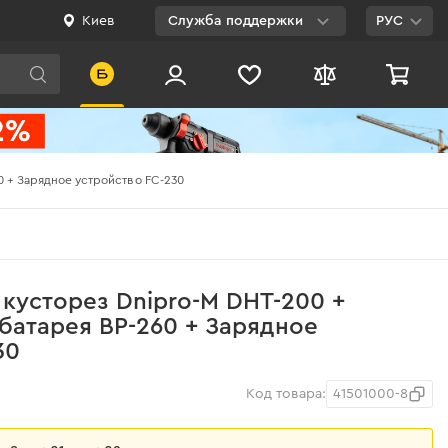
Киев
Служба поддержки
РУС
Viber
WhatsApp
Telegram
0 + Зарядное устройство FC-230
Facebook
E-mail
0 800 200 500
кусторез Dnipro-M DHT-200 +
Бесплатно по
батарея BP-260 + Зарядное
Украине
30
Код товара:
41501000-8