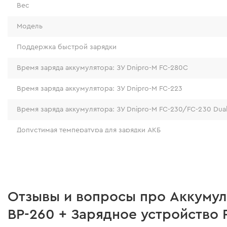
Вес
Модель
Поддержка быстрой зарядки
Время заряда аккумулятора: ЗУ Dnipro-M FC-280С
Время заряда аккумулятора: ЗУ Dnipro-M FC-223
Время заряда аккумулятора: ЗУ Dnipro-M FC-230/FC-230 Dua
Аккумуляторная батарея Dnipro-
Допустимая температура для зарядки АКБ
Аккумуляторная батарея Dnipro-M BP-260 – аккуму
Количество элементов
Ion батарея с напряжением 20 V и емкостью 6 А/ч
Индикация ошибок
своим емкостным показателям и прекрасной авто
позволит проявить ресурс инструмента на все 10
Индикатор заряда батареи
Отзывы и вопросы про Аккумул
профессиональные задачи, не останавливаясь. Сто
BP-260 + Зарядное устройство 
что батарея совместима с любым 20 V аккумулят
Защита от перегрева
инструментом Dnipro-M.