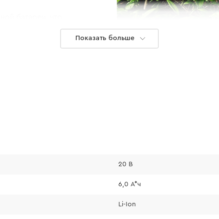
ной батареи, что
Показать больше
Единый акк
20 В
6,0 А*ч
Аккумуляторный к
аккумуляторами ли
Li-Ion
использовать необ