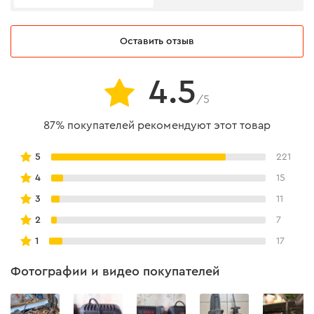
Напряжение аккумулятора
12 В
Оставить отзыв
Тип двигателя
коллекторный (щеточный)
4.5
Длина шины
12 см
/5
Система натяжения цепи
бесключевая
87% покупателей рекомендуют этот товар
Питание
аккумулятор
5
221
Скорость холостого хода
3700 об/мин
4
15
Габаритные размеры
3
11
81*398*175 мм
ДхШхВ
2
7
Диаметр реза
100 мм
1
17
Шаг цепи
0,3", 28 ведущих зубов
Фотографии и видео покупателей
Ширина ведущего звена
1,1 мм