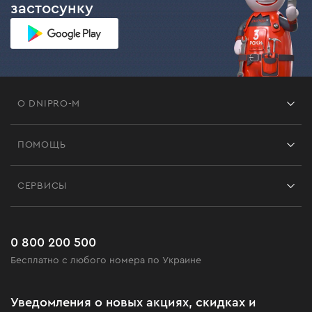
застосунку
О DNIPRO-M
Франшиза
ПОМОЩЬ
Отзывы
Контакты
Блог
СЕРВИСЫ
Возврат
Работа
Сервис
Доставка и оплата
Новинки
Часто задаваемые вопросы
0 800 200 500
Черная пятница
Бесплатно с любого номера по Украине
Новости
Акционные наборы
Уведомления о новых акциях, скидках и