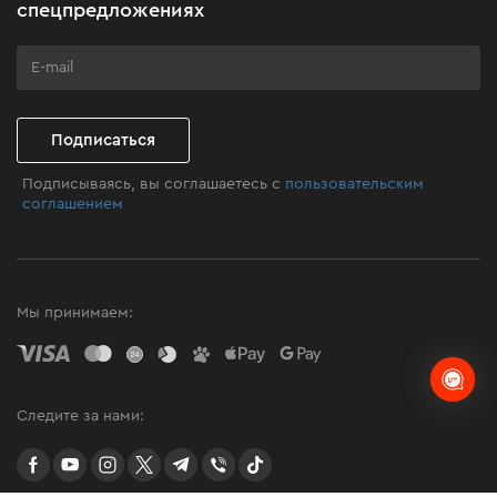
Бизнес-клиентам
спецпредложениях
Программа лояльности
Клуб мастерства
Подписаться
Подписываясь, вы соглашаетесь с
пользовательским
соглашением
Мы принимаем:
Следите за нами:
facebook
youtube
instagram
twitter
telegram
Viber
TikTok