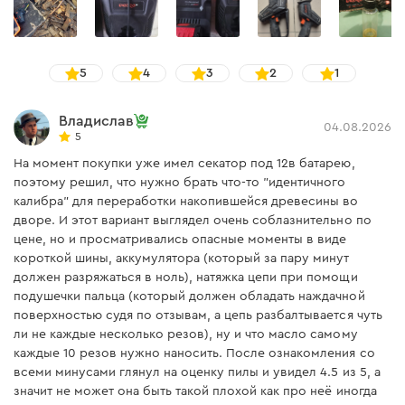
Максимальная скорость
6,7 м/с
цепи
Вес
1,4 кг
5
4
3
2
1
Зарядное устройство Dnipro-M FC-124
Владислав
04.08.2026
5
Напряжение сети
230 В
На момент покупки уже имел секатор под 12в батарею,
поэтому решил, что нужно брать что-то "идентичного
Частота сети
50 Гц
калибра" для переработки накопившейся древесины во
дворе. И этот вариант выглядел очень соблазнительно по
Вес
0,4 кг
цене, но и просматривались опасные моменты в виде
короткой шины, аккумулятора (который за пару минут
Допустимая температура
от +5°С до +45°С
для зарядки АКБ
должен разряжаться в ноль), натяжка цепи при помощи
подушечки пальца (который должен обладать наждачной
Функция CC/CV
есть
поверхностью судя по отзывам, а цепь разбалтывается чуть
ли не каждые несколько резов), ну и что масло самому
Отверстия для крепления
есть
каждые 10 резов нужно наносить. После ознакомления со
на стену
всеми минусами глянул на оценку пилы и увидел 4.5 из 5, а
значит не может она быть такой плохой как про неё иногда
Комплектация