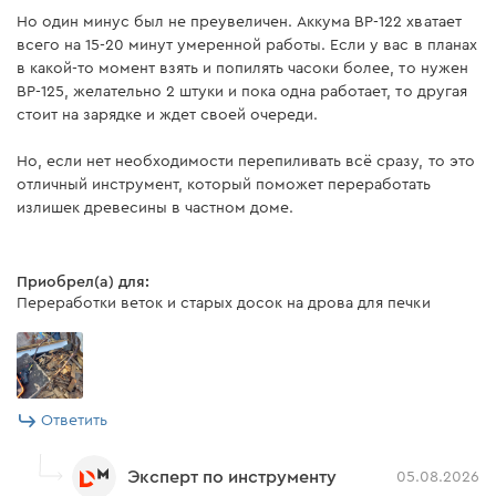
Но один минус был не преувеличен. Аккума BP-122 хватает
Зарядное устройство
есть
всего на 15-20 минут умеренной работы. Если у вас в планах
в какой-то момент взять и попилять часоки более, то нужен
BP-125, желательно 2 штуки и пока одна работает, то другая
Инструкция пользователя
стоит на зарядке и ждет своей очереди.
Скачать инструкцию к "Аккумуляторная батарея Dnipro-
Но, если нет необходимости перепиливать всё сразу, то это
отличный инструмент, который поможет переработать
M BP-125 4 Ач"
излишек древесины в частном доме.
Скачать инструкцию к "Аккумуляторная цепная пила
Dnipro-M CS-12 (без АКБ и ЗУ)"
Приобрел(а) для:
Переработки веток и старых досок на дрова для печки
Скачать инструкцию к "Зарядное устройство Dnipro-M
FC-124"
Ответить
Эксперт по инструменту
05.08.2026