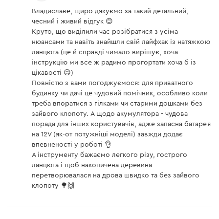
Владиславе, щиро дякуємо за такий детальний,
чесний і живий відгук 😊
Круто, що виділили час розібратися з усіма
нюансами та навіть знайшли свій лайфхак із натяжкою
ланцюга (це й справді чимало вирішує, хоча
інструкцію ми все ж радимо прогортати хоча б із
цікавості 😉)
Повністю з вами погоджуємося: для приватного
будинку чи дачі це чудовий помічник, особливо коли
треба впоратися з гілками чи старими дошками без
зайвого клопоту. А щодо акумулятора - чудова
порада для інших користувачів, адже запасна батарея
на 12V (як-от потужніші моделі) завжди додає
впевненості у роботі 👌
А інструменту бажаємо легкого різу, гострого
ланцюга і щоб накопичена деревина
перетворювалася на дрова швидко та без зайвого
клопоту 🌳🙌