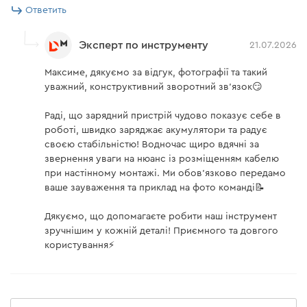
Ответить
Эксперт по инструменту
21.07.2026
Максиме, дякуємо за відгук, фотографії та такий
уважний, конструктивний зворотний зв'язок😏
Раді, що зарядний пристрій чудово показує себе в
роботі, швидко заряджає акумулятори та радує
своєю стабільністю! Водночас щиро вдячні за
звернення уваги на нюанс із розміщенням кабелю
при настінному монтажі. Ми обов'язково передамо
ваше зауваження та приклад на фото команді📝
Дякуємо, що допомагаєте робити наш інструмент
зручнішим у кожній деталі! Приємного та довгого
користування⚡