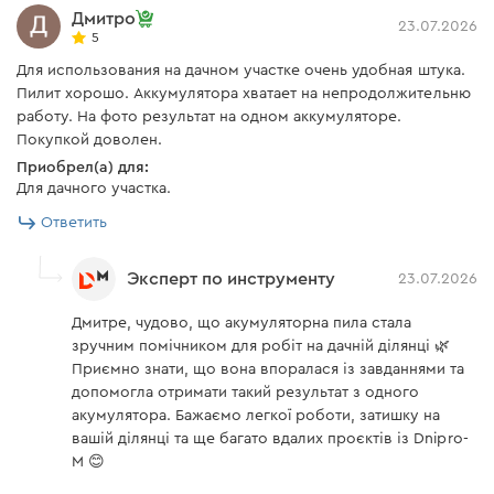
Дмитро
23.07.2026
5
Для использования на дачном участке очень удобная штука.
Пилит хорошо. Аккумулятора хватает на непродолжительню
работу. На фото результат на одном аккумуляторе.
Покупкой доволен.
Приобрел(а) для:
Для дачного участка.
Ответить
Эксперт по инструменту
23.07.2026
Дмитре, чудово, що акумуляторна пила стала
зручним помічником для робіт на дачній ділянці 🌿
Приємно знати, що вона впоралася із завданнями та
допомогла отримати такий результат з одного
акумулятора. Бажаємо легкої роботи, затишку на
вашій ділянці та ще багато вдалих проєктів із Dnipro-
M 😊