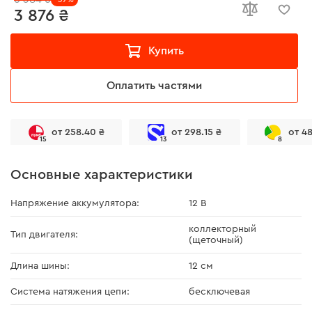
3 876 ₴
Купить
Оплатить частями
от 258.40 ₴
от 298.15 ₴
от 4
15
13
8
Основные характеристики
Напряжение аккумулятора:
12 В
коллекторный
Тип двигателя:
(щеточный)
Длина шины:
12 см
Система натяжения цепи:
бесключевая