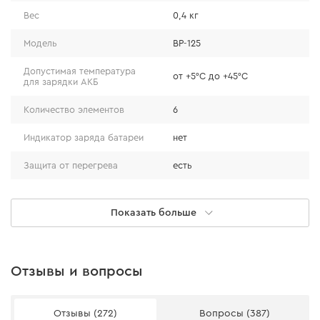
Вес
0,4 кг
Модель
BP-125
Допустимая температура
от +5°С до +45°С
для зарядки АКБ
Количество элементов
6
Индикатор заряда батареи
нет
Защита от перегрева
есть
Защита от переразряда
есть
Показать больше
Защита от короткого
нет
замыкания
Защита от перезаряда
есть
Отзывы и вопросы
Аккумуляторная цепная пила Dnipro-M CS-12
Отзывы (272)
Вопросы (387)
(без АКБ и ЗУ)