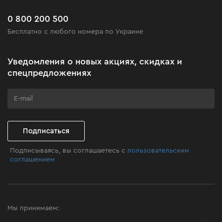
Доставка и оплата
Новинки
Часто задаваемые вопросы
0 800 200 500
Черная пятница
Бесплатно с любого номера по Украине
Новости
Акционные наборы
Уведомления о новых акциях, скидках и
Бизнес-клиентам
спецпредложениях
Программа лояльности
Клуб мастерства
Подписаться
Подписываясь, вы соглашаетесь с
пользовательским
соглашением
Мы принимаем: