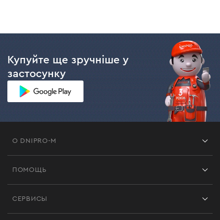
Купуйте ще зручніше у
застосунку
О DNIPRO-M
Франшиза
ПОМОЩЬ
Отзывы
Контакты
Блог
СЕРВИСЫ
Возврат
Работа
Сервис