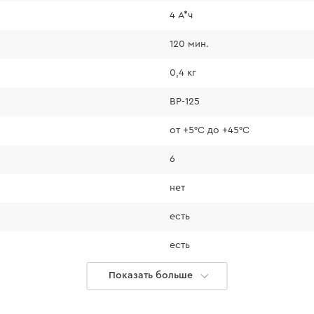
4 А*ч
120 мин.
0,4 кг
BP-125
от +5°С до +45°С
6
нет
есть
есть
нет
Показать больше
есть