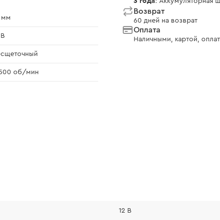
3 года
: Аккумуляторная ш
Возврат
 мм
60 дней на возврат
Оплата
 В
Наличными, картой, оплат
есщеточный
500 об/мин
12 В