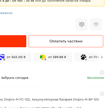
ще
8 дн : 06 час : 34 хв
или до окончения запасов товара
овывоза
Оплатить частями
от 363.00 ₴
от 589.88 ₴
от 786.50 ₴
13
8
6
Забрать сегодня
Бесплатно
во Dnipro-M FC-122, Аккумуляторная батарея Dnipro-M BP-125