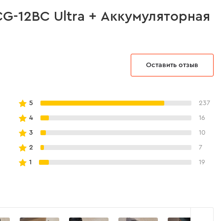
G-12BC Ultra + Аккумуляторная
Оставить отзыв
5
237
4
16
3
10
2
7
1
19