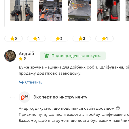
Резьба шпинделя
Плавный пуск
Защита от повторного включения
5
4
3
2
1
Вес
Андрій
Подтвержденная покупка
Зарядное устройство Dnipro-M FC-122
5
Дуже зручна машинка для дрібних робіт. Шліфування, різа
Напряжение сети
продажу додатково ззаводську.
Ответить
Частота сети
Напряжение АКБ
Эксперт по инструменту
Допустимая температура для зарядки АКБ
Андрію, дякуємо, що поділилися своїм досвідом 😊
Приємно чути, що після вашого апгрейду шліфмашина с
Бажаємо, щоб інструмент ще довго був вашим надійним
Комплектация