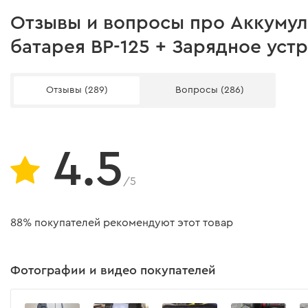
Отзывы и вопросы про Аккумул
Аккумуляторная шлифмашина Dnipro-M СG-12BC Ul
батарея BP-125 + Зарядное уст
Диаметр круга
Отзывы (289)
Вопросы (286)
Напряжение аккумулятора
Тип двигателя
4.5
Количество оборотов
Питание
/5
Тип рукоятки
88% покупателей рекомендуют этот товар
Регулятор оборотов
Максимальная линейная скорость диска
Фотографии и видео покупателей
Посадочный диаметр диска