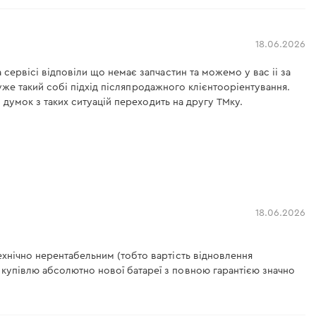
18.06.2026
 сервісі відповіли що немає запчастин та можемо у вас іі за
 дуже такий собі підхід післяпродажного клієнтооріентування.
в думок з таких ситуацій переходить на другу ТМку.
18.06.2026
ехнічно нерентабельним (тобто вартість відновлення
 купівлю абсолютно нової батареї з повною гарантією значно