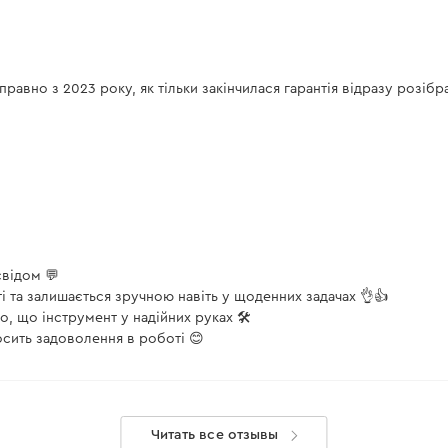
есть
вно з 2023 року, як тільки закінчилася гарантія відразу розібрав
есть
P-125 4 Ач"
свідом 💬
-M СG-12BC Ultra (без АКБ и ЗУ)"
 та залишається зручною навіть у щоденних задачах 👌👍
, що інструмент у надійних руках 🛠️
осить задоволення в роботі 😊
122"
Читать все отзывы