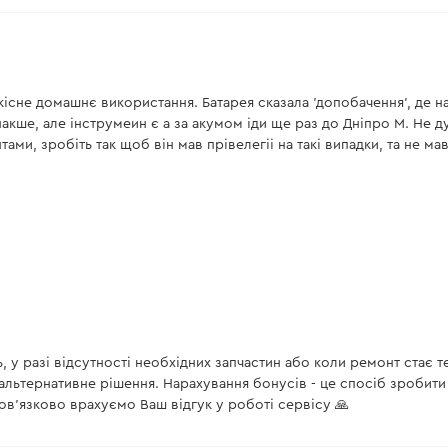
есть
існе домашнє використання. Батарея сказала 'допобачення', де на
и інакше, але інструмеин є а за акумом іди ще раз до Дніпро М. Не
ми, зробіть так щоб він мав прівелегіі на такі випадки, та не ма
tra (без АКБ и ЗУ)
нет
нет
есть
есть
у разі відсутності необхідних запчастин або коли ремонт стає т
есть
льтернативне рішення. Нарахування бонусів - це спосіб зробити
ов'язково врахуємо Ваш відгук у роботі сервісу 🙏
есть