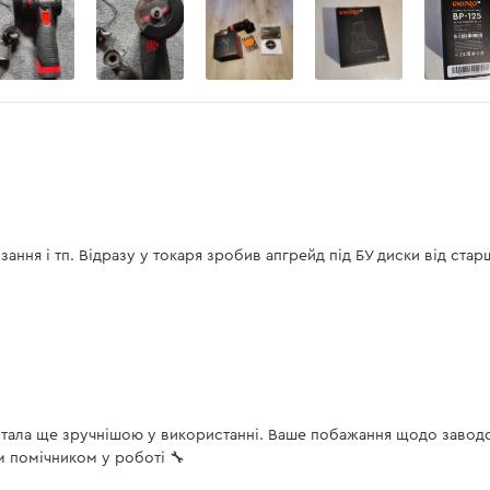
М5
есть
есть
0,9 кг
ння і тп. Відразу у токаря зробив апгрейд під БУ диски від старши
230 В
50 Гц
12 В
от +5°С до +45°С
тала ще зручнішою у використанні. Ваше побажання щодо заводс
 помічником у роботі 🔧