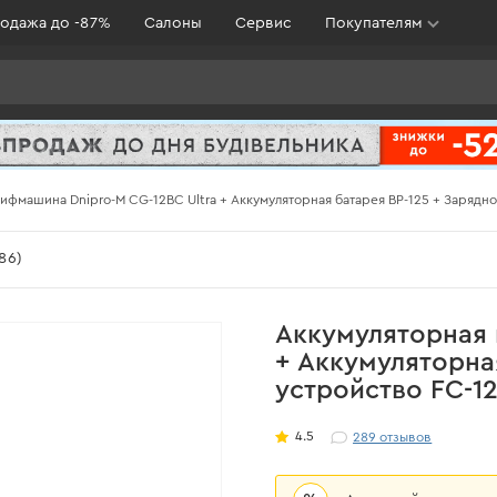
одажа до -87%
Салоны
Сервис
Покупателям
ифмашина Dnipro-M СG-12BC Ultra + Аккумуляторная батарея BP-125 + Зарядно
86)
Аккумуляторная 
+ Аккумуляторна
устройство FC-1
4.5
289
отзывов