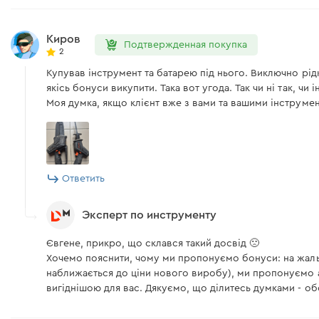
Аккумуляторная батарея Dnipro-M BP-125 4 Ач
Киров
Подтвержденная покупка
2
Аккумуляторная батарея
Купував інструмент та батарею під нього. Виключно рідк
якісь бонуси викупити. Така вот угода. Так чи ні так, ч
Моя думка, якщо клієнт вже з вами та вашими інструмента
Аккумуляторная шлифмашина Dnipro-M СG-12BC Ul
Аккумулятор
Зарядное устройство
Ответить
Защитный кожух
Эксперт по инструменту
Инструкция
Євгене, прикро, що склався такий досвід 🙁
Хочемо пояснити, чому ми пропонуємо бонуси: на жаль, 
Ключ для снятия оснастки
наближається до ціни нового виробу), ми пропонуємо а
вигіднішою для вас. Дякуємо, що ділитесь думками - об
Угло-шлифовальная машина