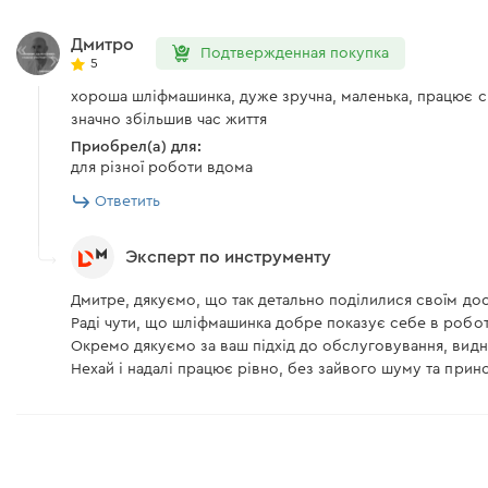
Упаковка
Дмитро
Подтвержденная покупка
Зарядное устройство Dnipro-M FC-122
5
хороша шліфмашинка, дуже зручна, маленька, працює спра
значно збільшив час життя
Зарядное устройство
Приобрел(а) для:
для різної роботи вдома
Инструкция пользователя
Ответить
Эксперт по инструменту
Скачать инструкцию к "Аккумуляторная батарея Dnipro-M B
Дмитре, дякуємо, що так детально поділилися своїм до
Скачать инструкцию к "Аккумуляторная шлифмашина Dnipro
Раді чути, що шліфмашинка добре показує себе в роботі
Окремо дякуємо за ваш підхід до обслуговування, видно
Нехай і надалі працює рівно, без зайвого шуму та прин
Скачать инструкцию к "Зарядное устройство Dnipro-M FC-