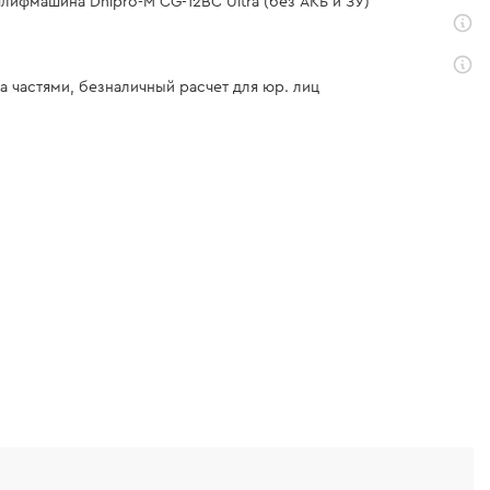
лифмашина Dnipro-M СG-12BC Ultra (без АКБ и ЗУ)
а частями, безналичный расчет для юр. лиц