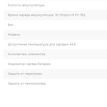
Емкость аккумулятора
Время заряда аккумулятора: ЗУ Dnipro-M FC-122
Вес
Модель
Допустимая температура для зарядки АКБ
Количество элементов
Индикатор заряда батареи
Защита от перегрева
Защита от переразряда
Защита от короткого замыкания
Защита от перезаряда