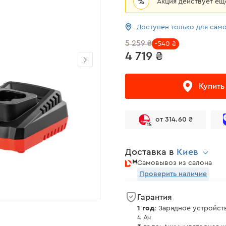
%
Акция действует е
Доступен только для сам
5 259 ₴
-540 ₴
4 719 ₴
Купить
от 314.60 ₴
15
Доставка в
Киев
Самовывоз из салона
Проверить наличие
Гарантия
1 год
: Зарядное устройст
4 Ач