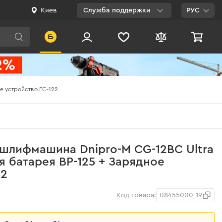
Киев
Служба поддержки
РУС
Viber
WhatsApp
Telegram
е устройство FC-122
Facebook
E-mail
0 800 200 500
шлифмашина Dnipro-M СG-12BC Ultra
Бесплатно по
я батарея BP-125 + Зарядное
Украине
22
Код товара:
08455000-19