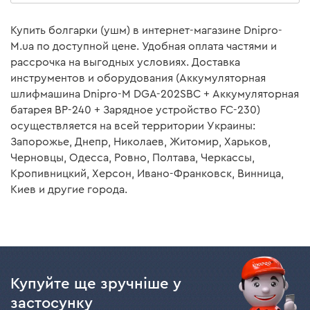
Угловая шлифовальная
Купить болгарки (ушм) в интернет-магазине Dnipro-
есть
машина
M.ua по доступной цене. Удобная оплата частями и
рассрочка на выгодных условиях. Доставка
Зарядное устройство Dnipro-M FC-230
инструментов и оборудования (Аккумуляторная
шлифмашина Dnipro-M DGA-202SBC + Аккумуляторная
батарея BP-240 + Зарядное устройство FC-230)
Зарядное устройство
есть
осуществляется на всей территории Украины:
Запорожье, Днепр, Николаев, Житомир, Харьков,
Аккумуляторная батарея Dnipro-M BP-240 4 А*ч
Черновцы, Одесса, Ровно, Полтава, Черкассы,
Кропивницкий, Херсон, Ивано-Франковск, Винница,
Киев и другие города.
Аккумуляторная батарея
есть
Инструкция пользователя
Скачать инструкцию к "Аккумуляторная шлифмашина
Купуйте ще зручніше у
Dnipro-M DGA-202SBC (без АКБ и ЗУ)"
застосунку