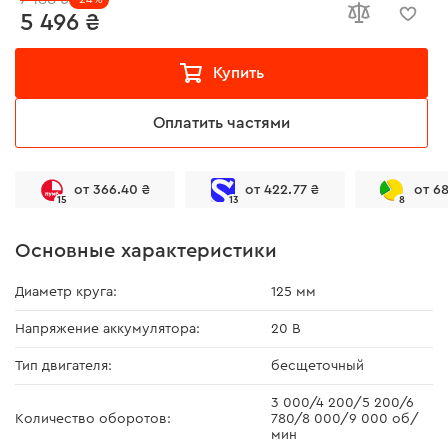
5 496 ₴
Купить
Оплатить частями
от 366.40 ₴
от 422.77 ₴
от 6
15
13
8
Основные характеристики
Диаметр круга:
125 мм
Напряжение аккумулятора:
20 В
Тип двигателя:
бесщеточный
3 000/4 200/5 200/6
Количество оборотов:
780/8 000/9 000 об/
мин