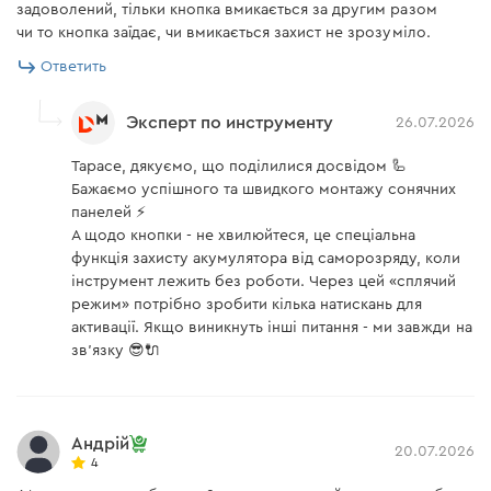
Вес
0,7 кг
задоволений, тільки кнопка вмикається за другим разом
чи то кнопка заїдає, чи вмикається захист не зрозуміло.
Модель
BP-240
Ответить
Поддержка быстрой
не поддерживает
зарядки
Эксперт по инструменту
26.07.2026
Время заряда
аккумулятора: ЗУ Dnipro-M
86 мин
Тарасе, дякуємо, що поділилися досвідом 🦾
FC-280С
Бажаємо успішного та швидкого монтажу сонячних
панелей ⚡
Время заряда
А щодо кнопки - не хвилюйтеся, це спеціальна
аккумулятора: ЗУ Dnipro-M
120 мин
FC-223
функція захисту акумулятора від саморозряду, коли
інструмент лежить без роботи. Через цей «сплячий
Время заряда
режим» потрібно зробити кілька натискань для
аккумулятора: ЗУ Dnipro-M
90 мин
активації. Якщо виникнуть інші питання - ми завжди на
FC-230/FC-230 Dual
зв'язку 😎🔌
Допустимая температура
от +5°С до +45°С
для зарядки АКБ
Количество элементов
10
Андрій
20.07.2026
4
Индикация ошибок
нет