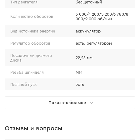
Тип двигателя
бесщеточный
3 000/4 200/5 200/6 780/8
Количество оборотов
000/9 000 об/мин
Вид источника энергии
аккумулятор
Регулятор оборотов
есть, регулятором
Посадочный диаметр
22,23 мм
диска
Резьба шпинделя
М14
Плавный пуск
есть
Защита от повторного
есть
включения
Показать больше
Защита от случайного
есть
включения
Отзывы и вопросы
Поддержка мощности
есть