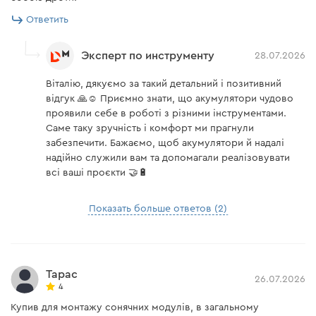
Ответить
Допустимая температура
от +5°С до +45°С
для зарядки АКБ
Эксперт по инструменту
28.07.2026
Напряжение сети
230 В
Віталію, дякуємо за такий детальний і позитивний
Частота сети
50 Гц
відгук 🙏☺️ Приємно знати, що акумулятори чудово
проявили себе в роботі з різними інструментами.
Длина сетевого кабеля
1,9 м
Саме таку зручність і комфорт ми прагнули
забезпечити. Бажаємо, щоб акумулятори й надалі
Вес
0,33 кг
надійно служили вам та допомагали реалізовувати
всі ваші проєкти 🤝🔋
Аккумуляторная батарея Dnipro-M BP-240 4 А*ч
Показать больше ответов (2)
Напряжение аккумулятора
20 В
Емкость аккумулятора
4 А*ч
Тарас
Технология
26.07.2026
Li-Ion
4
аккумуляторных элементов
Купив для монтажу сонячних модулів, в загальному