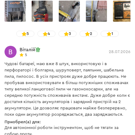
Ток
3,0 А
Тип аккумуляторов
Li-Ion
Напряжение
20 В
5
4
3
2
1
Время заряда
50 мин
аккумулятора 2 А/ч
Віталій
28.07.2026
5
Принудительное
нет
охлаждение
Чудові батареї, маю вже 8 штук, використовую і в
перфораторі і болгарка, шуруповерт, паяльник, шабельна
Время заряда
120 мин
аккумулятора 6 А/ч
пила, пилосос. В усіх пристроях дуже добре працюють. Не
пробував використовувати в більш потужніших споживачах
Время заряда
типу великої ланцюгової пили чи газонокосарки, але на
90 мин
аккумулятора 4 А/ч
середню потужність споживачів вистачє. Дуже добре коли є
достатня кількість акумуляторів і зарядний пристрій на 2
Время заряда
акумулятори. Це дозволяє працювати майже безперервно,
аккумулятора BP-240N 4
74 мин
А/ч
поки один акумулятор розряджається, два заряджаються.
Приобрел(а) для:
Время заряда
Для автономної роботи інструментом, щоб не тягати за
аккумулятора BP-280N 8
173 мин
собою дроти.
А/ч BP-280N 8 А/ч