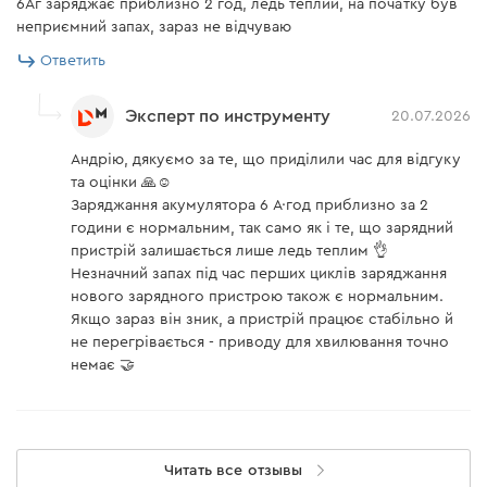
6Аг заряджає приблизно 2 год, ледь теплий, на початку був
Индикатор заряда батареи
есть
неприємний запах, зараз не відчуваю
Ответить
Защита от перегрева
есть
Защита от переразряда
есть
Эксперт по инструменту
20.07.2026
Защита от короткого
Андрію, дякуємо за те, що приділили час для відгуку
есть
замыкания
та оцінки 🙏☺️
Заряджання акумулятора 6 А·год приблизно за 2
Защита от перезаряда
есть
години є нормальним, так само як і те, що зарядний
пристрій залишається лише ледь теплим 👌
Комплектация
Незначний запах під час перших циклів заряджання
нового зарядного пристрою також є нормальним.
Аккумуляторная шлифмашина Dnipro-M DGA-
Якщо зараз він зник, а пристрій працює стабільно й
не перегрівається - приводу для хвилювання точно
202SBC (без АКБ и ЗУ)
немає 🤝
Дополнительная рукоятка
есть
Защитный кожух
есть
Читать все отзывы
Инструкция
есть