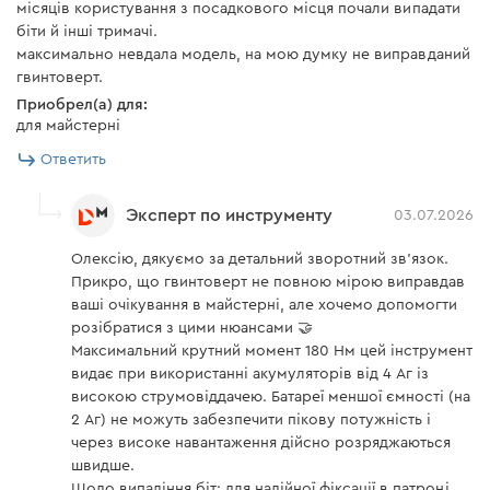
місяців користування з посадкового місця почали випадати
Скачать инструкцию к "Аккумуляторный ударный
біти й інші тримачі.
максимально невдала модель, на мою думку не виправданий
винтоверт Dnipro-M TD-12 (без АКБ и ЗУ)"
гвинтоверт.
Приобрел(а) для:
Скачать инструкцию к "Зарядное устройство Dnipro-M
для майстерні
FC-124"
Ответить
Эксперт по инструменту
03.07.2026
Олексію, дякуємо за детальний зворотний зв'язок.
Прикро, що гвинтоверт не повною мірою виправдав
ваші очікування в майстерні, але хочемо допомогти
розібратися з цими нюансами 🤝
Максимальний крутний момент 180 Нм цей інструмент
видає при використанні акумуляторів від 4 Аг із
високою струмовіддачею. Батареї меншої ємності (на
2 Аг) не можуть забезпечити пікову потужність і
через високе навантаження дійсно розряджаються
швидше.
Щодо випадіння біт: для надійної фіксації в патроні