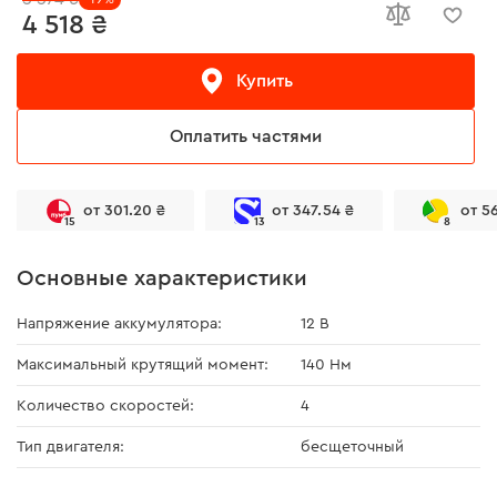
4 518 ₴
Купить
Оплатить частями
от 301.20 ₴
от 347.54 ₴
от 5
15
13
8
Основные характеристики
Напряжение аккумулятора:
12 В
Максимальный крутящий момент:
140 Нм
Количество скоростей:
4
Тип двигателя:
бесщеточный