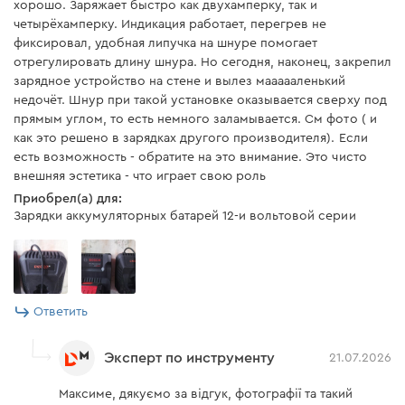
хорошо. Заряжает быстро как двухамперку, так и
Частота сети
50 Гц
четырёхамперку. Индикация работает, перегрев не
фиксировал, удобная липучка на шнуре помогает
Вес
0,4 кг
отрегулировать длину шнура. Но сегодня, наконец, закрепил
зарядное устройство на стене и вылез маааааленький
Допустимая температура
от +5°С до +45°С
для зарядки АКБ
недочёт. Шнур при такой установке оказывается сверху под
прямым углом, то есть немного заламывается. См фото ( и
Функция CC/CV
есть
как это решено в зарядках другого производителя). Если
есть возможность - обратите на это внимание. Это чисто
Отверстия для крепления
есть
внешняя эстетика - что играет свою роль
на стену
Приобрел(а) для:
Зарядки аккумуляторных батарей 12-и вольтовой серии
Комплектация
Аккумуляторная батарея Dnipro-M BP-125 4 Ач
Ответить
Аккумуляторная батарея
есть
Эксперт по инструменту
21.07.2026
Аккумуляторный ударный винтоверт Dnipro-M
TD-12 (без АКБ и ЗУ)
Максиме, дякуємо за відгук, фотографії та такий