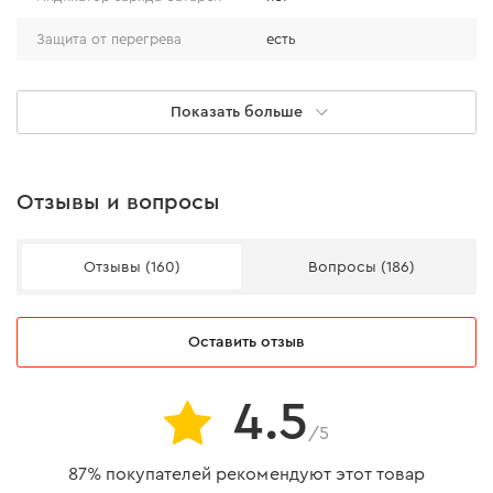
Защита от перегрева
есть
Защита от переразряда
есть
Показать больше
Защита от короткого
нет
замыкания
Защита от перезаряда
есть
Отзывы и вопросы
Аккумуляторный ударный винтоверт Dnipro-M
Отзывы (160)
Вопросы (186)
TD-12 (без АКБ и ЗУ)
Напряжение аккумулятора
12 В
Оставить отзыв
Максимальный крутящий
140 Нм
момент
4.5
/5
Количество скоростей
4
87% покупателей рекомендуют этот товар
Тип двигателя
бесщеточный