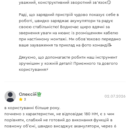
уважний, конструктивний зворотний зв'язок😏
Аккумуляторная батарея
нет
Раді, що зарядний пристрій чудово показує себе в
роботі, швидко заряджає акумулятори та радує
Аккумуляторный ударный
есть
винтоверт
своєю стабільністю! Водночас щиро вдячні за
звернення уваги на нюанс із розміщенням кабелю
Зарядное устройство
нет
при настінному монтажі. Ми обов'язково передамо
ваше зауваження та приклад на фото команді📝
Инструкция
есть
Дякуємо, що допомагаєте робити наш інструмент
зручнішим у кожній деталі! Приємного та довгого
Зарядное устройство Dnipro-M FC-124
користування⚡
Зарядное устройство
есть
Олексій
02.07.2026
2
Инструкция пользователя
в користуванні більше року.
почнемо з характеристик, не відповідає 180 НМ, є з чим
Скачать инструкцию к "Аккумуляторная батарея Dnipro-
порівняти, слабкий не готовий до виконання функцій в
M BP-125 4 Ач"
повному обʼємі, швидко висаджує акамулятори, через 6