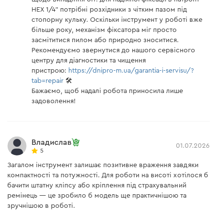
HEX 1/4" потрібні розхідники з чітким пазом під
стопорну кульку. Оскільки інструмент у роботі вже
більше року, механізм фіксатора міг просто
засмітитися пилом або природно зноситися.
Рекомендуємо звернутися до нашого сервісного
центру для діагностики та чищення
пристрою:
https://dnipro-m.ua/garantia-i-servisu/?
tab=repair
🛠️
Бажаємо, щоб надалі робота приносила лише
задоволення!
Владислав
01.07.2026
5
Загалом інструмент залишає позитивне враження завдяки
компактності та потужності. Для роботи на висоті хотілося б
бачити штатну кліпсу або кріплення під страхувальний
ремінець — це зробило б модель ще практичнішою та
зручнішою в роботі.