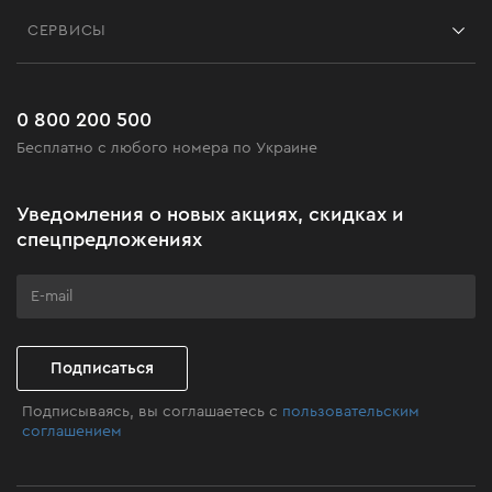
Контакты
Блог
СЕРВИСЫ
Возврат
Работа
Сервис
Доставка и оплата
Новинки
Часто задаваемые вопросы
0 800 200 500
Черная пятница
Бесплатно с любого номера по Украине
Новости
Акционные наборы
Уведомления о новых акциях, скидках и
Бизнес-клиентам
спецпредложениях
Программа лояльности
Клуб мастерства
Подписаться
Подписываясь, вы соглашаетесь с
пользовательским
соглашением