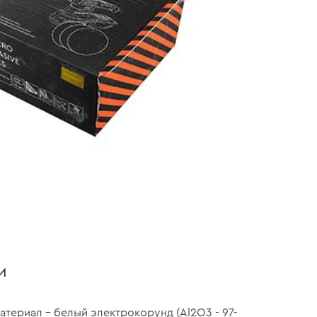
и
атериал – белый электрокорунд (Al2O3 - 97-