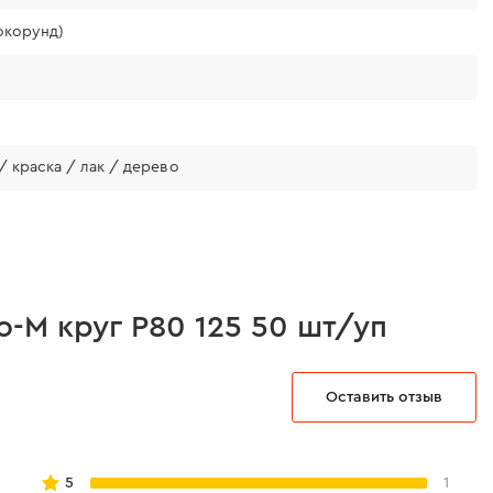
окорунд)
/ краска / лак / дерево
-M круг Р80 125 50 шт/уп
Оставить отзыв
5
1