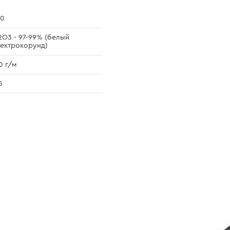
80
2O3 - 97-99% (белый
ектрокорунд)
0 г/м
5