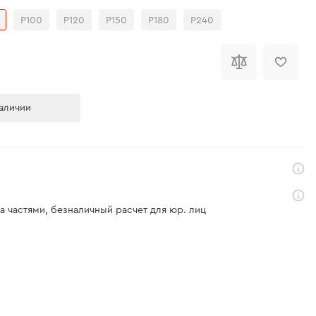
Р100
Р120
Р150
Р180
Р240
аличии
а частями, безналичный расчет для юр. лиц