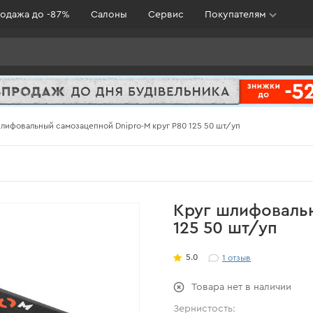
одажа до -87%
Салоны
Сервис
Покупателям
лифовальный самозацепной Dnipro-M круг Р80 125 50 шт/уп
Круг шлифовальн
125 50 шт/уп
5.0
1
отзыв
Товара нет в наличии
Зернистость: