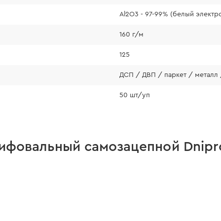
Al2O3 - 97-99% (белый электр
160 г/м
125
ДСП / ДВП / паркет / металл 
50 шт/уп
ифовальный самозацепной Dnipro