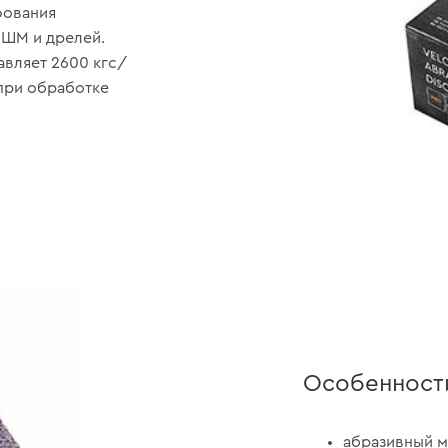
фования
УШМ и дрелей.
авляет 2600 кгс/
при обработке
Особенност
абразивный м