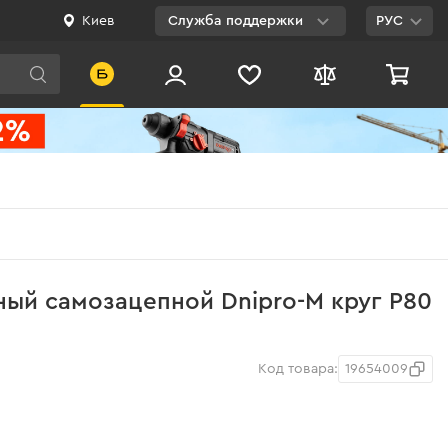
Киев
Служба поддержки
РУС
Viber
WhatsApp
Telegram
Facebook
E-mail
0 800 200 500
ый самозацепной Dnipro-M круг Р80
Бесплатно по
Украине
Код товара:
19654009