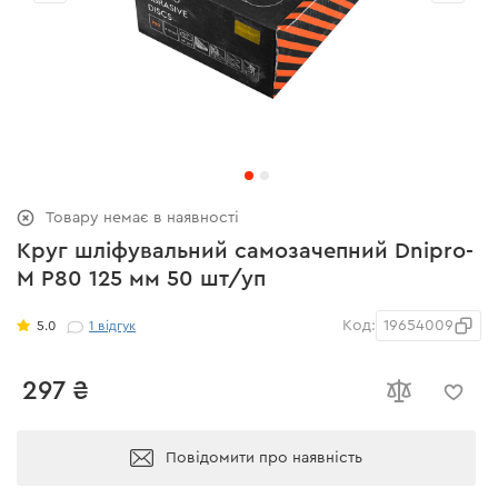
Товару немає в наявності
Круг шліфувальний самозачепний Dnipro-
M Р80 125 мм 50 шт/уп
Код:
19654009
5.0
1
відгук
297 ₴
Повідомити про наявність