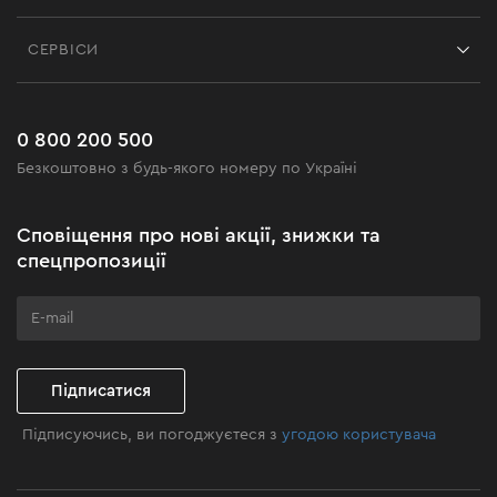
Контакти
Блог
СЕРВІСИ
Повернення
Робота
Сервіс
Доставка і оплата
Новинки
Поширені запитання
0 800 200 500
Чорна п'ятниця
Безкоштовно з будь-якого номеру по Україні
Новини
Акційні набори
Сповіщення про нові акції, знижки та
Бізнес-клієнтам
спецпропозиції
Програма лояльності
Клуб майстерності
Підписатися
Підписуючись, ви погоджуєтеся з
угодою користувача