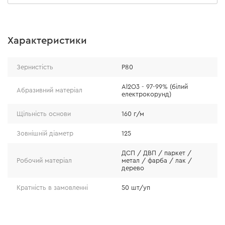
Характеристики
Особливості
Зернистість
Р80
абразивний матеріал – білий електрокорунд
(Al2O3 - 97-99%);
Al2O3 - 97-99% (білий
Абразивний матеріал
електрокорунд)
паперова основа підвищеної щільності – 160 г/м;
абразивний шар, який не відривається навіть при
Щільність основи
160 г/м
інтенсивній експлуатації.
Зовнішній діаметр
125
ДСП / ДВП / паркет /
Робочий матеріал
метал / фарба / лак /
дерево
Кратність в замовленні
50 шт/уп