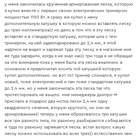
у меня закончилась крученная армированная леска, которую
я купил вместе с первым своим электрическим тримером
мощностью 1100 Вт. я сразу же купил к нему
дополнительную катушку в которую можно вставлять леску
до трех миллиметров)) но дело в том что я эту леску
вставлял и в стандартную катушку, которая шла с тем
тримером, на ней задекларировано до 2,4 мм, я этой
надписи не видел и заряжал туда эту леску и в магазине мне
ее туда зарядили, когда я не знал как)) три года я не обращал
на это внимание пока у меня была эта леска вналичии. в
основном я предпочитал косить той катушкой которую
купил дополнительно. но вот тот тример сломался, я купил
новый, тоже электрический и там тоже стандартная катушка
до 2,4 мм. но у меня закончилась эта леска так что
протестировать не вышло. мне менеджеры днипро-М
прислали в подарок два мотка лески 2,4 мм одну
квадратного сечения, вторую круглого, но они не
армированные)) теперь у меня образовалось три катушки
все три разного типа, по разному разбираются собираются
и туда по разному заряжается леска. встал вопрос какую
леску можно использовать во всех трех)) естесственно чем