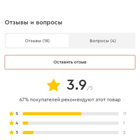
снижает расход лески в процессе работы;
острые грани позволяют эффективно скашивать
высокую, густую и жесткую траву.
Отзывы и вопросы
Отзывы (18)
Вопросы (4)
Оставить отзыв
3.9
/5
67% покупателей рекомендуют этот товар
5
11
4
1
3
2