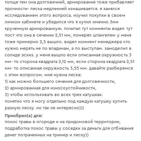
толще тем она долговечней, армирование тоже прибавляет
прочности- леска медленней изнашивается. я занялся
исследованием этого вопроса. изучил покупки в своем
личном кабинете и убедился что я купил именно 3мм
крученную армированную. почитал тут комменты видел тут
пост что она в сечении 2,51 мм, померял штангелем у меня
тоже примерно 2,5 вышло. видел коммент менеджера что
нужно мерять не по впадинам, а по выступам. замоделил в
солиде эскиз. у меня вышло если описанная окружность 3
мм- то сторона квадрата 2,12 мм, если сторона квадрата 2,51
мм- то описанная окружность 3,55 мм. давайте разберемся
с этим вопросом. мне нужна леска:
1) как можно большего сечения для долговечности,
2) армированная для износоустойчивости,
3) чтобы использовать во всех трех катушках.
понятно что я могу отдельно под каждую катушку купить
разную леску. но так не интересно)))
Приобрел(а) для:
покос травы в огороде и на придомовой территории,
подработка покос травы у соседки за деньги для отбивания
денег потраченных на тример и леску))