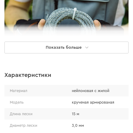
Показать больше
Характеристики
Особенности
Материал
нейлоновая с жилой
леска имеет сниженный уровень шума от
оборотов (на 50%) благодаря тому, что воздух
Модель
крученая армированая
обтекает ее с меньшим сопротивлением за счет
Длина лески
15 м
спиральной формы;
леска армирована сверхтвердым полиамидом
Диаметр лески
3,0 мм
PA-66, что повышает прочность изделия и