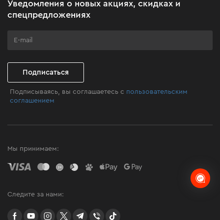
Уведомления о новых акциях, скидках и
Бизнес-клиентам
спецпредложениях
Программа лояльности
Клуб мастерства
Подписаться
Подписываясь, вы соглашаетесь с
пользовательским
соглашением
Мы принимаем:
Следите за нами:
facebook
youtube
instagram
twitter
telegram
Viber
TikTok