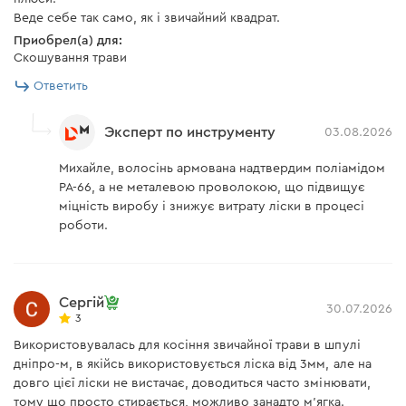
Веде себе так само, як і звичайний квадрат.
Приобрел(а) для:
Скошування трави
Ответить
Эксперт по инструменту
03.08.2026
Михайле, волосінь армована надтвердим поліамідом
PA-66, а не металевою проволокою, що підвищує
міцність виробу і знижує витрату ліски в процесі
роботи.
Сергій
30.07.2026
3
Використовувалась для косіння звичайної трави в шпулі
дніпро-м, в якійсь використовується ліска від 3мм, але на
довго цієї ліски не вистачає, доводиться часто змінювати,
тому що просто стирається, можливо занадто м'ягка.