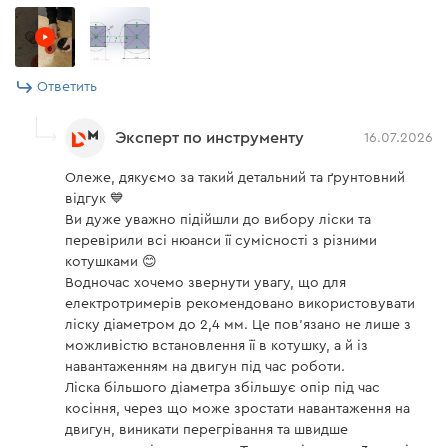
Ответить
Эксперт по инструменту
16.07.2026
Олеже, дякуємо за такий детальний та ґрунтовний
відгук 💙
Ви дуже уважно підійшли до вибору ліски та
перевірили всі нюанси її сумісності з різними
котушками 😊
Водночас хочемо звернути увагу, що для
електротримерів рекомендовано використовувати
ліску діаметром до 2,4 мм. Це пов’язано не лише з
можливістю встановлення її в котушку, а й із
навантаженням на двигун під час роботи.
Ліска більшого діаметра збільшує опір під час
косіння, через що може зростати навантаження на
двигун, виникати перегрівання та швидше