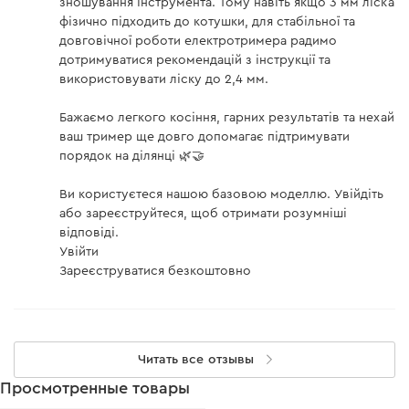
зношування інструмента. Тому навіть якщо 3 мм ліска
фізично підходить до котушки, для стабільної та
довговічної роботи електротримера радимо
дотримуватися рекомендацій з інструкції та
використовувати ліску до 2,4 мм.
Бажаємо легкого косіння, гарних результатів та нехай
ваш тример ще довго допомагає підтримувати
порядок на ділянці 🌿🤝
Ви користуєтеся нашою базовою моделлю. Увійдіть
або зареєструйтеся, щоб отримати розумніші
відповіді.
Увійти
Зареєструватися безкоштовно
Читать все отзывы
Просмотренные товары