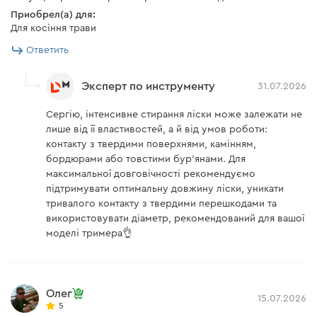
Приобрел(а) для:
Для косіння трави
Ответить
Эксперт по инструменту
31.07.2026
Сергію, інтенсивне стирання ліски може залежати не
лише від її властивостей, а й від умов роботи:
контакту з твердими поверхнями, камінням,
бордюрами або товстими бур'янами. Для
максимальної довговічності рекомендуємо
підтримувати оптимальну довжину ліски, уникати
тривалого контакту з твердими перешкодами та
використовувати діаметр, рекомендований для вашої
моделі тримера👌
Олег
15.07.2026
5