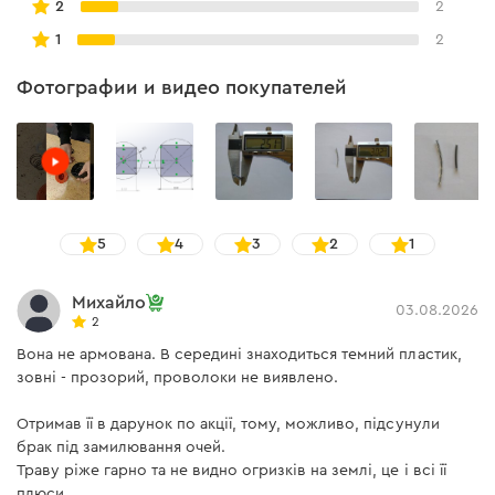
2
2
1
2
Фотографии и видео покупателей
5
4
3
2
1
Михайло
03.08.2026
2
Вона не армована. В середині знаходиться темний пластик,
зовні - прозорий, проволоки не виявлено.
Отримав її в дарунок по акції, тому, можливо, підсунули
брак під замилювання очей.
Траву ріже гарно та не видно огризків на землі, це і всі її
плюси.