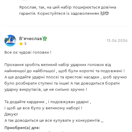
Ярослае, так, на цей набір поширюється довічна
гарантія. Користуйтеся із задоволенням 🙌😍
В'ячеслав
13.06.2026
5
Все ок чудові головки !
Прохання зробіть великий набір ударних головок від
найменшої до найбільшої , щоб були короткі та подовжені !
А ще додайте ударні плоскі та хрестові насадки , шоб зручно
було розбирати ступені та інше! А так доводиться борати
ударну викрутасів, це не сильно зручно !
Та додайте кардачик , і подовжувач ударні ,
І щоб це все було у великому наборі !
Дякую!
А так доводиться це все купувати у конкурентів ,,
Приобрел(а) для: