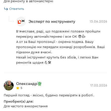
Для ремонту в автомайстерні
Ответить
Эксперт по инструменту
13.06.2026
В’ячеславе, раді, що подовжені головки пройшли
перевірку автомайстернею і все ОК 😎👍
А от за Ваші пропозиції - окрема подяка. Вашу
пропозицію ми передали команді розробників. Ваші
підказки дуже вчасні.
Нехай інструмент крутить без збоїв, і легких Вам
ремонтів щодня 💪🛠️
Олександр
17.02.2026
5
Перший погляд - якісно, будемо перевіряти в роботі.
Приобрел(а) для:
Для частого використання