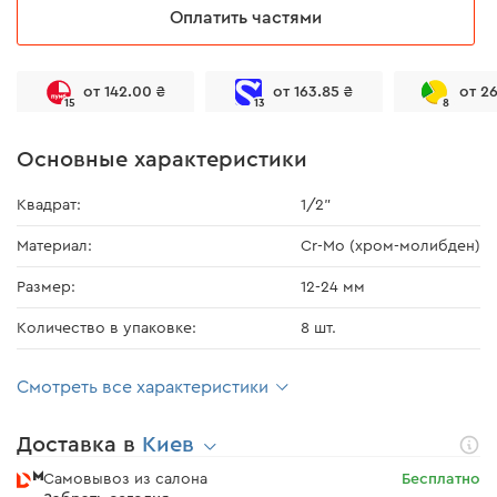
Оплатить частями
от 142.00 ₴
от 163.85 ₴
от 2
15
13
8
Основные характеристики
Квадрат:
1/2"
Материал:
Cr-Mo (хром-молибден)
Размер:
12-24 мм
Количество в упаковке:
8 шт.
Смотреть все характеристики
Доставка в
Киев
Самовывоз из салона
Бесплатно