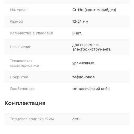
сталь, обеспечивающая устойчивость к
постоянным ударным нагрузкам;
Материал
Cr-Mo (хром-молибден)
молибден является основным легирующим
Размер
12-24 мм
элементом. Благодаря этому удалось достичь
высокой устойчивости к ударным усилиям на
Количество в упаковке
8 шт.
скручивание.
для пневмо- и
Назначение
электроинструмента
Техническая
удлиненные
характеристика
Покрытие
тефлоновое
Особенности
металлический кейс
Комплектация
Торцевая головка 12мм
есть
Торцевая головка 13мм
есть