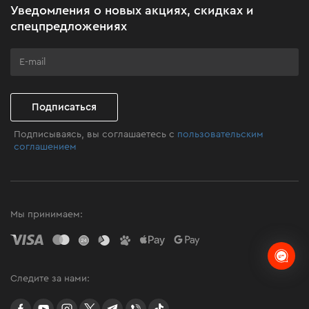
Уведомления о новых акциях, скидках и
Бизнес-клиентам
спецпредложениях
Программа лояльности
Клуб мастерства
Подписаться
Подписываясь, вы соглашаетесь с
пользовательским
соглашением
Мы принимаем:
Следите за нами:
facebook
youtube
instagram
twitter
telegram
Viber
TikTok