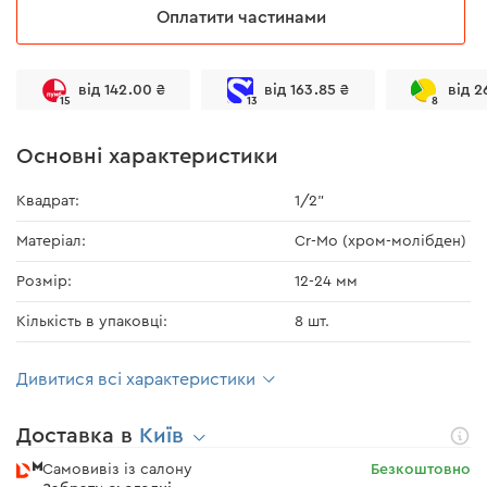
Оплатити частинами
від 142.00 ₴
від 163.85 ₴
від 2
15
13
8
Основні характеристики
Квадрат:
1/2"
Матеріал:
Cr-Mo (хром-молібден)
Розмір:
12-24 мм
Кількість в упаковці:
8 шт.
Дивитися всі характеристики
Доставка в
Київ
Самовивіз із салону
Безкоштовно