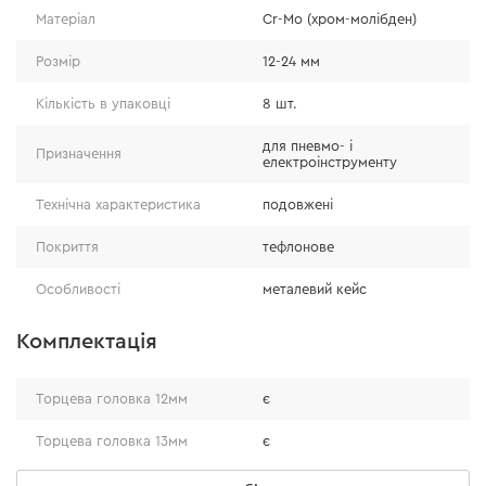
навантажень;
Матеріал
Cr-Mo (хром-молібден)
молібден є основним легуючим елементом.
Розмір
12-24 мм
Завдяки цьому вдалося досягти високої стійкості
до ударних зусиль на скручування.
Кількість в упаковці
8 шт.
для пневмо- і
Призначення
електроінструменту
Технічна характеристика
подовжені
Покриття
тефлонове
Особливості
металевий кейс
Комплектація
Торцева головка 12мм
є
Торцева головка 13мм
є
Практичність
Торцева головка 14мм
є