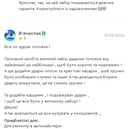
Ярослае, так, на цей набір поширюється довічна
гарантія. Користуйтеся із задоволенням 🙌😍
В'ячеслав
13.06.2026
5
Все ок чудові головки !
Прохання зробіть великий набір ударних головок від
найменшої до найбільшої , щоб були короткі та подовжені !
А ще додайте ударні плоскі та хрестові насадки , шоб зручно
було розбирати ступені та інше! А так доводиться борати
ударну викрутасів, це не сильно зручно !
Та додайте кардачик , і подовжувач ударні ,
І щоб це все було у великому наборі !
Дякую!
А так доводиться це все купувати у конкурентів ,,
Придбав(ла) для:
Для ремонту в автомайстерні