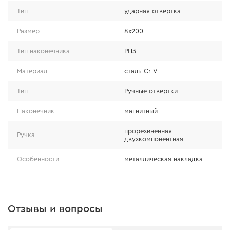
Надежность
Тип
ударная отвертка
Размер
8x200
В производстве инструмента использована
высокопрочная сталь CR-V, которая обеспечивает
Тип наконечника
PH3
повышенную гибкость и позволяет выдерживать
Материал
сталь Cr-V
нагрузки с ударом. К тому же, металлическая накладка
на торце ручки дополнительно способствует
Тип
Ручные отвертки
возможности нанесения удара.
Наконечник
магнитный
прорезиненная
Ручка
двухкомпонентная
Особенности
металлическая накладка
Отзывы и вопросы