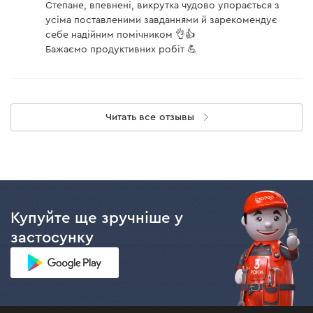
Степане, впевнені, викрутка чудово упорається з
усіма поставленими завданнями й зарекомендує
себе надійним помічником 👌👍
Бажаємо продуктивних робіт 💪
Читать все отзывы
Купуйте ще зручніше у
застосунку