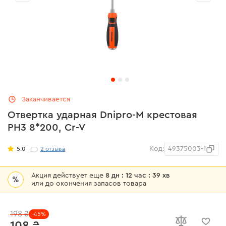
Заканчивается
Отвертка ударная Dnipro-M крестовая
PH3 8*200, Cr-V
Код:
49375003-1
5.0
2
отзыва
Акция действует еще
8 дн : 12 час : 39 хв
%
или до окончения запасов товара
198 ₴
-45%
108 ₴