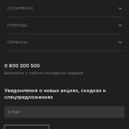
О DNIPRO-M
Франшиза
ПОМОЩЬ
Отзывы
Контакты
Блог
СЕРВИСЫ
Возврат
Работа
Сервис
Доставка и оплата
Новинки
Часто задаваемые вопросы
0 800 200 500
Черная пятница
Бесплатно с любого номера по Украине
Новости
Акционные наборы
Уведомления о новых акциях, скидках и
Бизнес-клиентам
спецпредложениях
Программа лояльности
Клуб мастерства