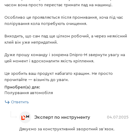
часом вона просто перестає тримати пад на машинці.
Особливо це проявляється після промивання, хоча під час
полірування кола потребують очищення.
Виходить, що сам пад ще цілком робочий, а через неякісний
клей він уже непридатний.
Дуже прошу команду і зокрема Dnipro-M звернути увагу на
цей момент і вдосконалити якість кріплення.
Це зробить ваш продукт набагато кращим. Не просто
прочитайте — візьміть до уваги.
Приобрел(а) для:
Полурвання автомобіля
Ответить
Эксперт по инструменту
04.07.2025
Дякуємо за конструктивний зворотний зв'язок.