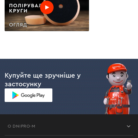
Купуйте ще зручніше у
застосунку
О DNIPRO-M
Франшиза