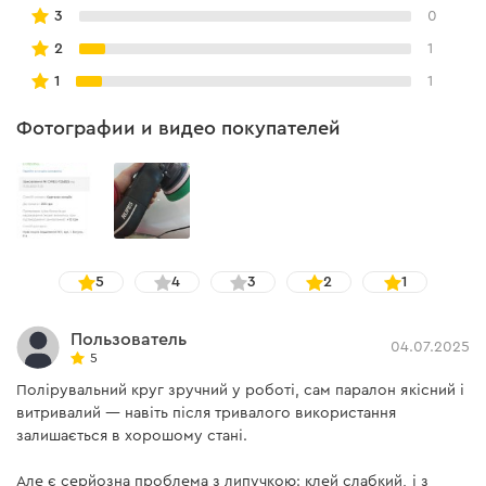
3
0
2
1
1
1
Фотографии и видео покупателей
5
4
3
2
1
Пользователь
04.07.2025
5
Полірувальний круг зручний у роботі, сам паралон якісний і
витривалий — навіть після тривалого використання
залишається в хорошому стані.
Але є серйозна проблема з липучкою: клей слабкий, і з