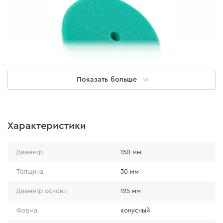
Показать больше
Характеристики
Особенности конструкции
Диаметр
150 мм
конусная форма, благодаря которой
уменьшается риск повредить лакокрасочное
Толщина
30 мм
покрытие во время работы;
Диаметр основы
125 мм
липучка, которая надежно фиксирует диск на
основе;
Форма
конусный
отверстие для охлаждения.