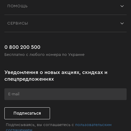
ПОМОЩЬ
Отзывы
Контакты
Блог
СЕРВИСЫ
Возврат
Работа
Сервис
Доставка и оплата
Новинки
Часто задаваемые вопросы
0 800 200 500
Черная пятница
Бесплатно с любого номера по Украине
Новости
Акционные наборы
Уведомления о новых акциях, скидках и
Бизнес-клиентам
спецпредложениях
Программа лояльности
Клуб мастерства
Подписаться
Подписываясь, вы соглашаетесь с
пользовательским
соглашением