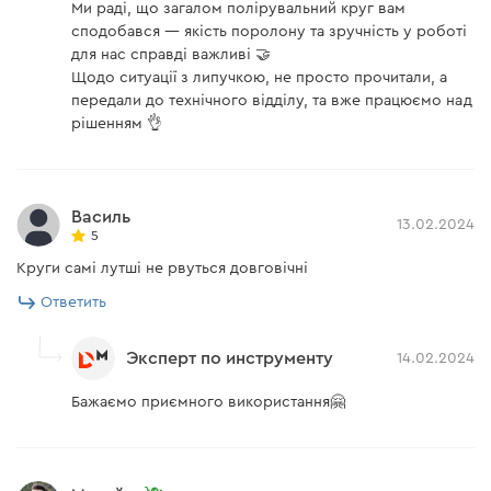
Ми раді, що загалом полірувальний круг вам
сподобався — якість поролону та зручність у роботі
для нас справді важливі 🤝
Щодо ситуації з липучкою, не просто прочитали, а
передали до технічного відділу, та вже працюємо над
рішенням 👌
Василь
13.02.2024
5
Круги самі лутші не рвуться довговічні
Ответить
Эксперт по инструменту
14.02.2024
Бажаємо приємного використання🤗