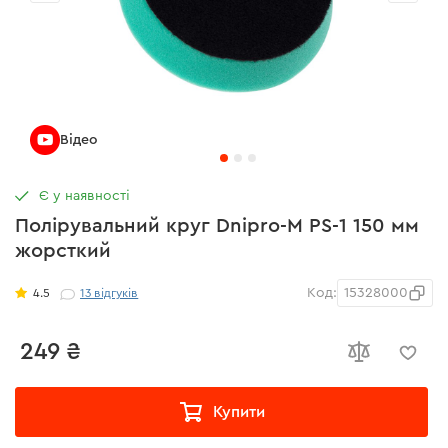
Відео
Є у наявності
Полірувальний круг Dnipro-M PS-1 150 мм
жорсткий
Код:
15328000
4.5
13
відгуків
249 ₴
Купити