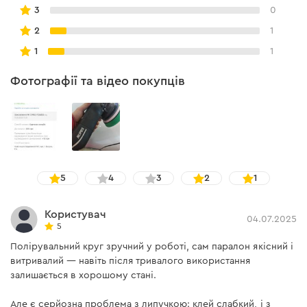
3
0
2
1
1
1
Фотографії та відео покупців
5
4
3
2
1
Користувач
04.07.2025
5
Полірувальний круг зручний у роботі, сам паралон якісний і
витривалий — навіть після тривалого використання
залишається в хорошому стані.
Але є серйозна проблема з липучкою: клей слабкий, і з