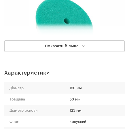
Показати більше
Характеристики
Особливості конструкції
Діаметр
150 мм
конусна форма, завдяки якій зменшується ризик
пошкодити лакофарбове покриття під час
Товщина
30 мм
роботи;
Діаметр основи
125 мм
липучка, яка надійно фіксує диск на основі;
отвір для охолодження.
Форма
конусний