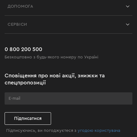
ДОПОМОГА
Відгуки
Контакти
Блог
СЕРВІСИ
Повернення
Робота
Сервіс
Доставка і оплата
Новинки
Поширені запитання
0 800 200 500
Чорна п'ятниця
Безкоштовно з будь-якого номеру по Україні
Новини
Акційні набори
Сповіщення про нові акції, знижки та
Бізнес-клієнтам
спецпропозиції
Програма лояльності
Клуб майстерності
Підписатися
Підписуючись, ви погоджуєтеся з
угодою користувача