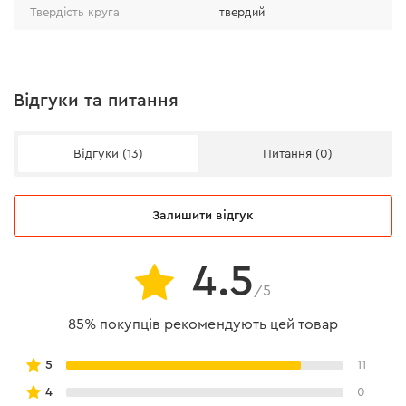
Диск виготовляється з високоякісного ПВХ, який не
Твердість круга
твердий
розривається під час роботи.
Відгуки та питання
Відгуки (13)
Питання (0)
Залишити відгук
4.5
/5
85% покупців рекомендують цей товар
5
11
4
0