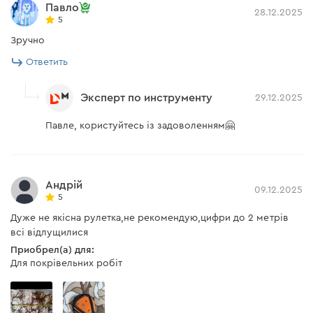
Павло
28.12.2025
5
Зручно
Ответить
Эксперт по инструменту
29.12.2025
Павле, користуйтесь із задоволенням🤗
Андрій
09.12.2025
5
Дуже не якісна рулетка,не рекомендую,цифри до 2 метрів
всі відлущилися
Приобрел(а) для:
Для покрівельних робіт