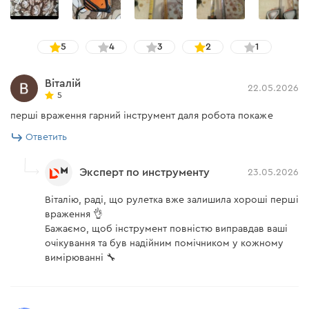
Благодаря использования стали CS60 полотно
рулетки не ржавеет и не стирается со временем.
5
4
3
2
1
Віталій
22.05.2026
5
перші враження гарний інструмент даля робота покаже
Ответить
Эксперт по инструменту
23.05.2026
Віталію, раді, що рулетка вже залишила хороші перші
враження 👌
Бажаємо, щоб інструмент повністю виправдав ваші
очікування та був надійним помічником у кожному
вимірюванні 🔧