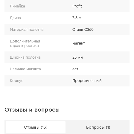
что гарантирует надежную защиту инструмента.
Линейка
Profit
Прорезиненная поверхность снижает вероятность
сколов и повреждений корпуса при падении.
Длина
7.5 м
Материал полотна
Сталь CS60
Дополнительная
магнит
характеристика
Ширина полотна
25 мм
Наличие магнита
есть
Корпус
Прорезиненный
Отзывы и вопросы
Увеличенный ресурс
Отзывы (13)
Вопросы (1)