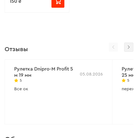
150 ₴
Отзывы
Рулетка Dnipro-M Profit 5
Рулетк
05.08.2026
м 19 мм
25 мм
5
5
Все ок
пережил