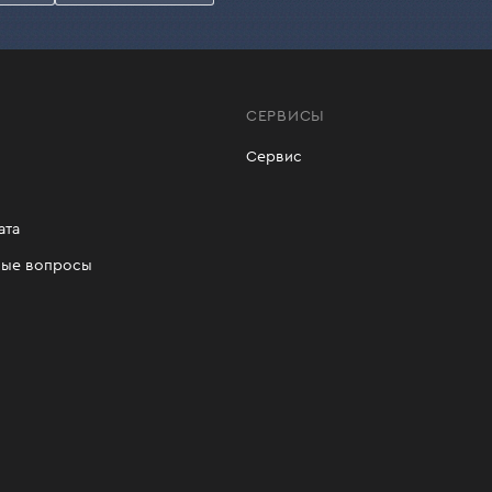
еждений диск пилы;
ожно на сайте или в любом фирменном магазине нашей се
СЕРВИСЫ
Сервис
ата
мые вопросы