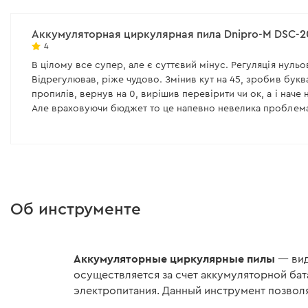
мин
мин
Аккумуляторная циркулярная пила Dnipro-M DSC-2
Все характеристики
>
Все характеристики
>
4
В цілому все супер, але є суттєвий мінус. Регуляція нульо
Відрегулював, ріже чудово. Змінив кут на 45, зробив букв
пропилів, вернув на 0, вирішив перевірити чи ок, а і наче 
Але враховуючи бюджет то це напевно невелика проблем
Об инструменте
Аккумуляторные циркулярные пилы
— вид
осуществляется за счет аккумуляторной бат
электропитания. Данный инструмент позволя