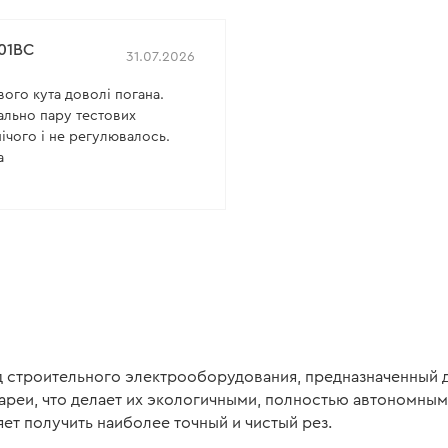
01BC
31.07.2026
вого кута доволі погана.
ально пару тестових
нічого і не регулювалось.
а
 строительного электрооборудования, предназначенный д
ареи, что делает их экологичными, полностью автономным
ет получить наиболее точный и чистый рез.