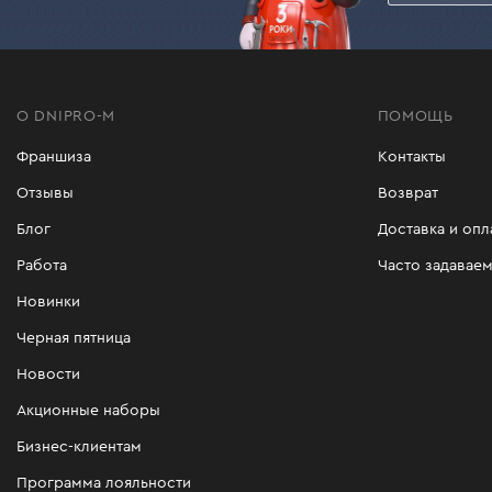
металлический кожух защищает от повр
прорезиненные рукоятки.
Купить аккумуляторные циркулярные пилы м
О DNIPRO-M
ПОМОЩЬ
Франшиза
Контакты
Отзывы
Возврат
Блог
Доставка и опл
Работа
Часто задавае
Новинки
Черная пятница
Новости
Акционные наборы
Бизнес-клиентам
Программа лояльности