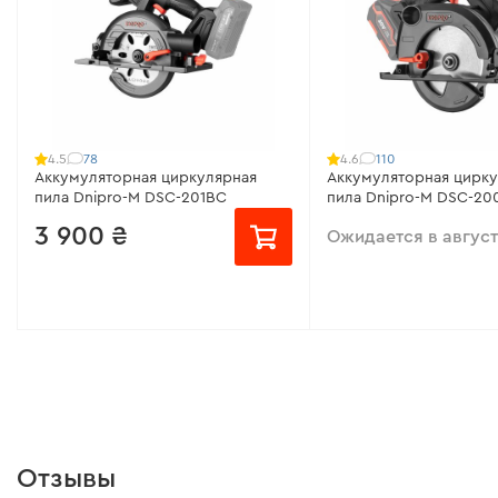
78
110
4.5
4.6
Аккумуляторная циркулярная
Аккумуляторная цирку
пила Dnipro-M DSC-201BC
пила Dnipro-M DSC-20
(без АКБ и ЗУ)
3 900 ₴
Ожидается в авгус
от 260 ₴/месяц
от 247 ₴/месяц
Максимальное напряжение:
20 В
Напряжение аккумуля
Диаметр круга:
165 мм
Диаметр круга:
165 мм
Глубина резания под 90°:
58 мм
Глубина резания под 9
Отзывы
Количество оборотов:
4260 об/
Количество оборотов