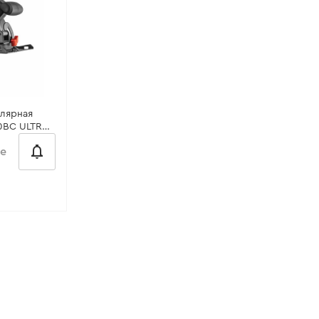
лярная
0BC ULTRA
те
тора:
20 В
0°:
55 мм
:
5000 об/