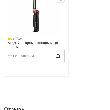
Регулируемый угол наклона:
300°
Емкость аккумулятора
/ 10 положений
мАгод (Кейс) 1200 мА
(фонарь)
Напряжение:
220-240 В
Напряжение АКБ:
3.7 V
Частота сети:
50/60 Гц
Светодиод:
COB
Все характеристики
>
42
4.8
Все характеристики
>
Аккумуляторный фонарь Dnipro-
M IL-36
Нет в наличии
от 84 ₴/месяц
Напряжение АКБ:
2,5-4,2 В
Светодиод:
SMD
Сила светового потока:
30 - 550
Отзывы