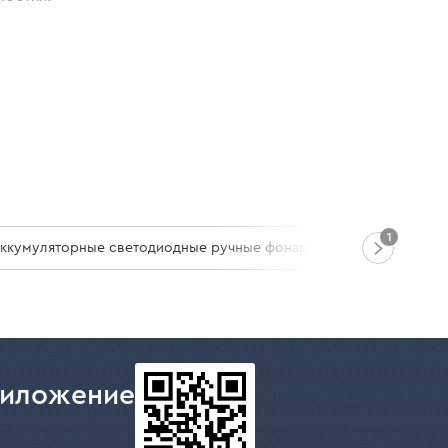
товых и ремонтных задач, работы на СТО,
очника света для любительской фотографии.
ительный срок службы. У него три режима
ого фонаря Dnipro-M:
1
ккумуляторные светодиодные ручные фонари
ожно прямо на сайте или в наших салонах
риложение