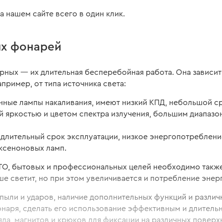
 нашем сайте всего в один клик.
ых фонарей
ных — их длительная бесперебойная работа. Она зависит 
ример, от типа источника света:
ные лампы накаливания, имеют низкий КПД, небольшой с
яркостью и цветом спектра излучения, большим диапазон
лительный срок эксплуатации, низкое энергопотребление
 ксеноновых ламп.
О, бытовых и профессиональных целей необходимо также
ше светит, но при этом увеличивается и потребление энер
 пыли и ударов, наличие дополнительных функций и разли
аря, сделать его использование эффективным и длитель
ряда, магнитов и крюков для фиксации на различных поверх