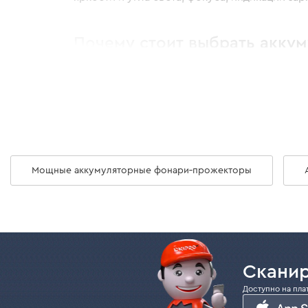
Почему стоит выбрать аккум
В ассортименте Dnipro-M аккумуляторный ф
строительства, походов и прогулок. Его та
Совместим с аккумуляторными батареями Dn
Фонарь светодиодный с типом диода COB, к
свечения, что позволяет экономить заряд б
Мощные аккумуляторные фонари‑прожекторы
свет можно выставить под необходимы
благодаря магнитной платформе фонар
выдвижной крюк позволяет подвешивать
С более подробными характеристиками можн
Купить универсальный фонарик для СТО, до
Сканир
мастерства.
Доступно на пла