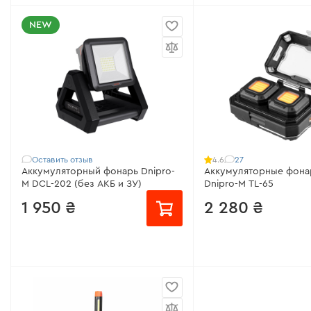
от 107 ₴/месяц
от 48 ₴/месяц
NEW
Емкость аккумулятора:
6.4Ah
Питание:
Li-ion 1200mA
Напряжение АКБ:
3,6 В
Светодиод:
COB
Светодиод:
COB
Сила светового поток
Сила светового потока:
250 -
Количество режимов 
1000 Лм
Все характеристики
>
Все характеристики
>
Оставить отзыв
27
4.6
Аккумуляторный фонарь Dnipro-
Аккумуляторные фона
M DCL-202 (без АКБ и ЗУ)
Dnipro-M TL-65
1 950 ₴
2 280 ₴
от 130 ₴/месяц
от 152 ₴/месяц
Тип аккумулятора:
Li-ion
Модель:
TL-65