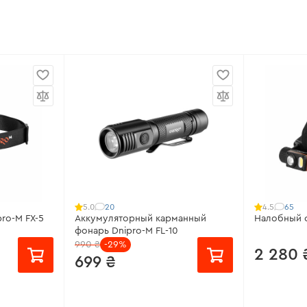
20
65
5.0
4.5
ro-M FX-5
Аккумуляторный карманный
Налобный ф
фонарь Dnipro-M FL-10
990 ₴
-29%
2 280 
699 ₴