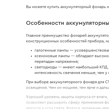
Вы можете купить аккумуляторный фонарь на
Особенности аккумуляторн
Главное преимущество фонарей аккумулятор
конструкционных особенностей прибора, нап
галогенные лампы — усовершенствован
ксеноновые лампы — обладают высокой 
перепадам напряжения;
светодиоды — имеют наибольший КПД, д
интенсивность свечения меньше, чем у
При выборе аккумуляторного фонаря для СТ
освещения. Чем он мощнее, тем ярче и даль
Хороший уровень защиты корпуса от влаги,
позволяют расширить сферу применения фон
яркости и угла света, фокуса, индикации за