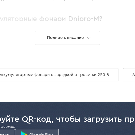
уляторные фонари Dnipro-M?
онарь, который универсален для выполнения различных бы
Полное описание
кже можно использовать в качестве вспомогательного ист
ipro-M на 12 В.
оторый обеспечивает равномерный поток света, имеет дл
атареи. Есть индикатор заряда. Особенности аккумуляторн
Аккумуляторные фонари с зарядкой от розетки 220 В
А
м углом благодаря шарнирному соединению;
ь можно крепить к металлическим поверхностям;
 и крепить его на различные элементы.
о ознакомиться в соответствующей карточке товара.
машнего и профессионального использования в Украине м
уйте QR-код, чтобы загрузить п
тформах: