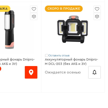
месяц
от 130 ₴/месяц
ДАЖА
СКОРО В ПРОДАЖЕ
е АКБ:
3.7 V
Напряжение АКБ:
12 В (нет в
комплекте)
:
SMD LED / COB LED
Светодиод:
COB
вого потока:
30 -
Сила светового потока:
250 -
1000 Лм
о режимов работы:
6
Количество режимов работы:
3
теристики
>
Оставить отзыв
Все характеристики
>
рный фонарь Dnipro-
Аккумуляторный фонарь Dnipro-
з АКБ и ЗУ)
M DCL-203 (без АКБ и ЗУ)
Ожидается осенью
Тип аккумулятора:
Li-ion
есяц
Регулируемый угол наклона:
200°
/ 8 положений
е АКБ:
12 В (нет в