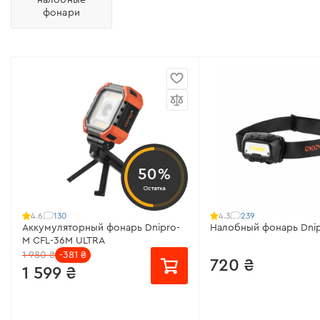
фонари
50%
Остатка
130
239
4.6
4.3
Аккумуляторный фонарь Dnipro-
Налобный фонарь Dnip
M CFL-36M ULTRA
1 980 ₴
-381 ₴
720 ₴
1 599 ₴