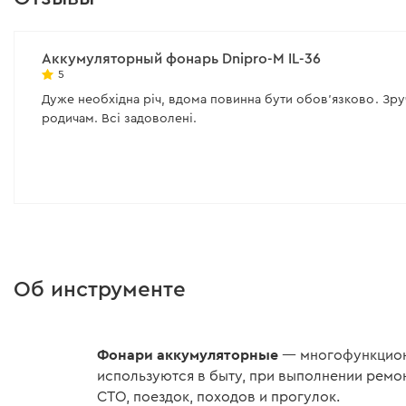
Лм
Количество режимов работы:
5
(рассеивающее) + 2 (точечное)
Аккумуляторный фонарь Dnipro-M IL-36
5
Все характеристики
>
Дуже необхідна річ, вдома повинна бути обов'язково. Зруч
родичам. Всі задоволені.
Об инструменте
Фонари аккумуляторные
— многофункциона
используются в быту, при выполнении ремон
СТО, поездок, походов и прогулок.