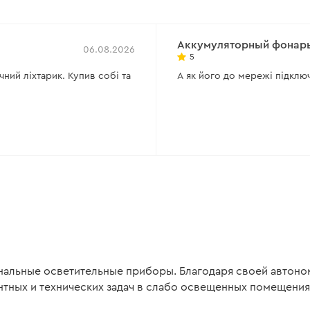
Аккумуляторный фонарь 
06.08.2026
5
ний ліхтарик. Купив собі та
А як його до мережі підклю
льные осветительные приборы. Благодаря своей автоно
тных и технических задач в слабо освещенных помещениях