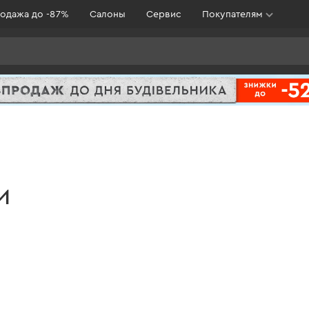
одажа до -87%
Салоны
Сервис
Покупателям
И