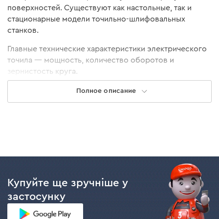
поверхностей. Существуют как настольные, так и
стационарные модели точильно-шлифовальных
станков.
Главные технические характеристики электрического
точила — мощность, количество оборотов и
зернистость круга.
В нашем ассортименте Вы найдете станки
Полное описание
мощностью до 520 Вт — это позволяет им
справиться даже с большой нагрузкой.
Максимальнае скорость вращения точильного
круга — 2950 об/мин, что позволяет добиваться
высокого качества заточки.
Зернистость абразивных кругов, установленных
на каждый станок, составляет Р36 и Р60. Вы
сможете проводить как черновую, так и
Купуйте ще зручніше у
финишную заточку.
застосунку