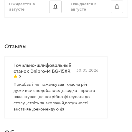
Ожидается в
Ожидается в
августе
августе
Отзывы
Точильно-шлифовальный
30.05.2026
станок Dnipro-M BG-15ХR
5
Придбав і не пожалкував ,класна річ
дуже все сподобалось ,швидко і просто
налаштував ,не потрібно фіксувати до
столу ,стоїть як вкопаний,потужності
вистачяе ,рекомендую 👍