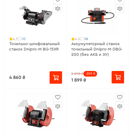
10
38
4.7
4.5
Точильно-шлифовальный
Аккумуляторный станок
станок Dnipro-M BG-15ХR
точильный Dnipro-M DBG-
200 (без АКБ и ЗУ)
2 298 ₴
-399 ₴
4 860 ₴
1 899 ₴