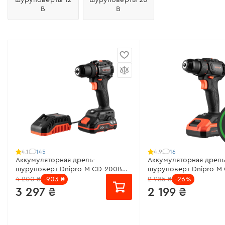
В
В
145
16
4.1
4.9
Аккумуляторная дрель-
Аккумуляторная дрель
шуруповерт Dnipro-M CD-200BC
шуруповерт Dnipro-M
KIT
KIT
4 200 ₴
-903 ₴
2 985 ₴
-26%
3 297 ₴
2 199 ₴