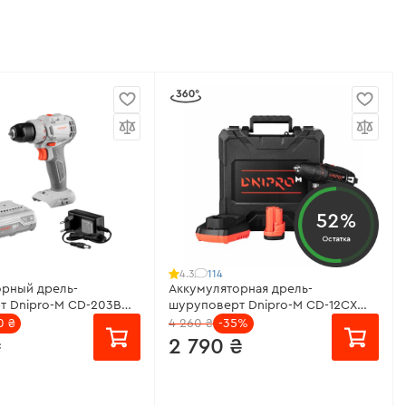
52%
Остатка
114
4.3
орный дрель-
Аккумуляторная дрель-
т Dnipro-M CD-203BC
шуруповерт Dnipro-M CD-12CX
Compact
0 ₴
4 260 ₴
-35%
₴
2 790 ₴