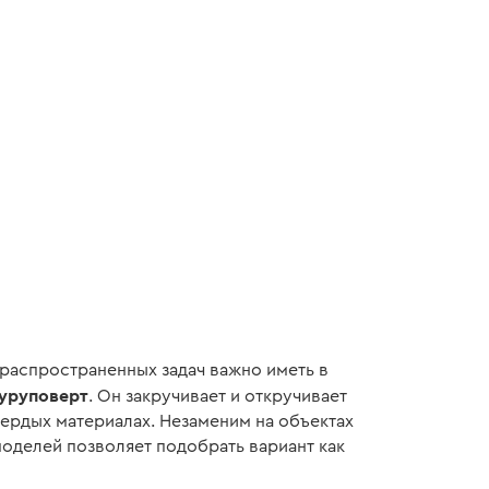
а:
HEX
теристики
>
распространенных задач важно иметь в
уруповерт
. Он закручивает и откручивает
ердых материалах. Незаменим на объектах
моделей позволяет подобрать вариант как