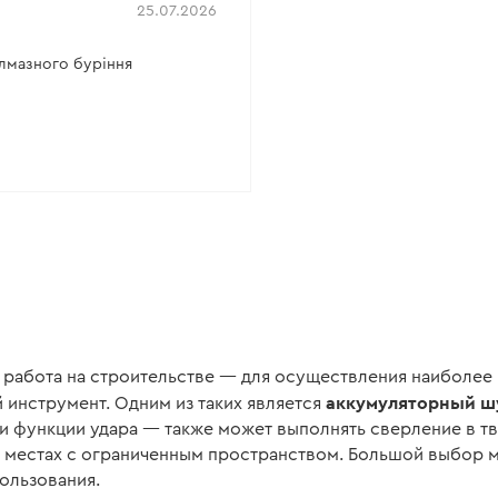
Тип патрон
25.07.2026
Все характеристики
>
Все харак
лмазного буріння
работа на строительстве — для осуществления наиболее 
аккумуляторный ш
инструмент. Одним из таких является
и функции удара — также может выполнять сверление в тв
 в местах с ограниченным пространством. Большой выбор 
пользования.