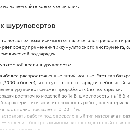
на нашем сайте всего в один клик.
х шуруповертов
 что делает их независимыми от наличия электричества и 
ряет сферу применения аккумуляторного инструмента, од
периодической подзарядки.
муляторной дрели-шуруповерта:
). Наиболее распространенные литий-ионные. Этот тип бата
 (3000 и более), высокую скорость зарядки, небольшой в
ольше шуруповерт сможет проработать без подзарядки.
 задач достаточно моделей до 14 В, шуруповерты на 18 В
й характеристики зависит сложность работ, тип материал
я достаточно показателя 10-30 Н*м.
настраивать работу под определенный тип материала и ра
т — модели с быстрозажимным патроном, который позволяе
ьных инструментов.