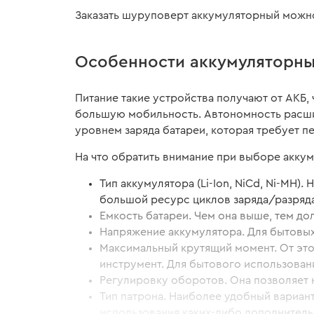
Заказать шуруповерт аккумуляторный можно 
Особенности аккумуляторны
Питание такие устройства получают от АКБ,
большую мобильность. Автономность расши
уровнем заряда батареи, которая требует 
На что обратить внимание при выборе акку
Тип аккумулятора (Li-Ion, NiCd, Ni-MH
большой ресурс циклов заряда/разряда
Емкость батареи. Чем она выше, тем д
Напряжение аккумулятора. Для бытовых
Максимальный крутящий момент. От это
инструмент. Для бытового использовани
Регулировку оборотов. Она позволяет 
Тип патрона. Наиболее удобный вариан
использования каких-либо дополнител