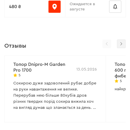
Ожидается в
480 ₴
августе
Отзывы
Топор Dnipro-M Garden
Топор 
13.05.2026
Pro 1700
600 г 
5
фибер
5
Сокирою дуже задоволений рубає добре
найкра
на руки навантаження не велике.
Перерубав нею більше 80кубів дров
різних твердих порід сокира вижила хоч
на вигляд думав що зламається за день. З
мінусів розлазиться резина на ручці і ціна
трохи лякає