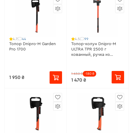
44
99
4.7
4.5
Топор Dnipro-M Garden
Топор-колун Dnipro-M
Pro 1700
ULTRA TPR 2500 г
кованный, ручка из
фибергласа
1 650 ₴
-180 ₴
1 950 ₴
1 470 ₴