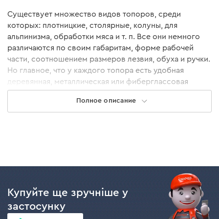
Существует множество видов топоров, среди
которых: плотницкие, столярные, колуны, для
альпинизма, обработки мяса и т. п. Все они немного
различаются по своим габаритам, форме рабочей
части, соотношением размеров лезвия, обуха и ручки.
Но главное, что у каждого топора есть удобная
деревянная, металлическая или фиберглассовая
ручка, а также рабочая часть из прочной закаленной
Полное описание
стали.
Специальные топоры для колки дров имеют название
дровоколы или колуны. Купить их можно прямо на
этом сайте в один клик. Мы предлагаем только
качественный инструмент, который отвечает
европейским стандартам качества.
Купуйте ще зручніше у
Преимущества топоров и колунов
застосунку
Dnipro-M