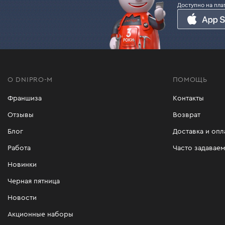
С особенностями каждой модели Вы можете 
Доступно на пла
В интернет-магазине Dnipro-M Вы можете ку
Оформляйте покупку в пару кликов, оплачив
О DNIPRO-M
ПОМОЩЬ
Франшиза
Контакты
Отзывы
Возврат
Блог
Доставка и опл
Работа
Часто задавае
Новинки
Черная пятница
Новости
Акционные наборы