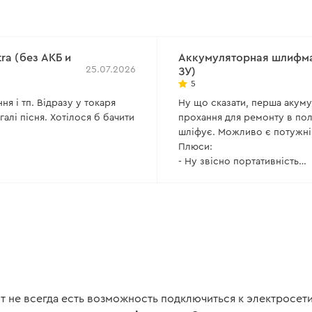
лекторный
Тип двигателя:
коллекторный
(щеточный)
:
10000
Количество оборотов:
9000 об/
мин
a (без АКБ и
Аккумуляторная шлифма
25.07.2026
ЗУ)
Все характеристики
>
5
я і тп. Відразу у токаря
Ну що сказати, перша акум
алі пісня. Хотілося б бачити
прохання для ремонту в пол
шліфує. Можливо є потужніш
Плюси:
- Ну звісно портативність
- Досить непогана батарея я
ж повинні розуміти що бата
Але завжди є але, несуттєві
- Допоміжна ручка для друг
СИЛЬНО закрутити то піде.
- Акумулятор у під'єднаннан
- І головне: біля посадково
сріблястою сіткою, вони вс
критично.
т не всегда есть возможность подключиться к электросет