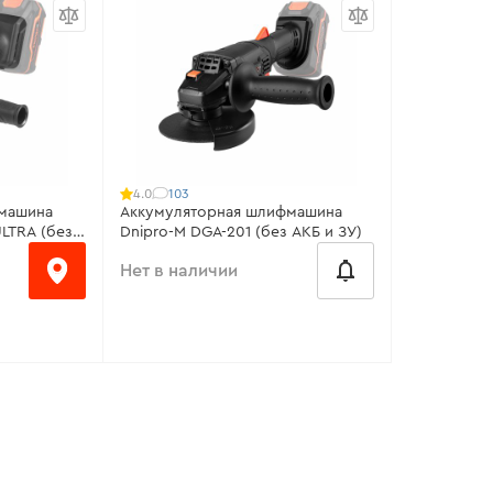
тора:
40 В
Напряжение аккумулятора:
40 В
Диаметр кр
очный
Тип двигателя:
бесщёточный
Напряжени
KickBack Control:
нет
Тип двигат
ть
Регулировка удара:
есть
Количеств
мин
Все характеристики
>
Все харак
103
4.0
машина
Аккумуляторная шлифмашина
LTRA (без
Dnipro-M DGA-201 (без АКБ и ЗУ)
Нет в наличии
от 100 ₴/месяц
Диаметр круга:
125 мм
тора:
20 В
Напряжение аккумулятора:
20 В