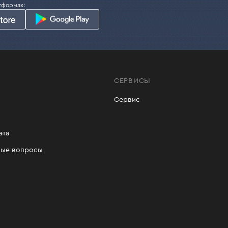
ознакомиться в соответствующей карточке товара.
тформах:
пить купить аккумуляторную УШМ в Киеве, Одессе, Днепре
айте и забирайте удобным для Вас способом.
СЕРВИСЫ
Сервис
ата
мые вопросы