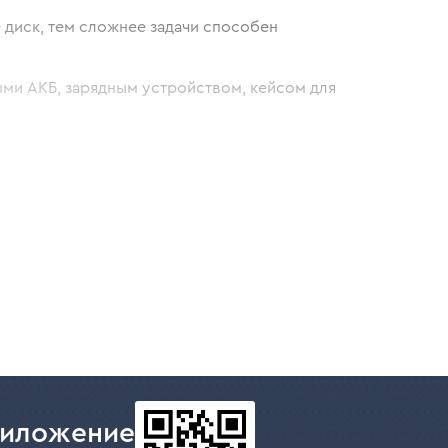
 диск, тем сложнее задачи способен
ми АКБ, зарядным устройством, кейсом для
ороде.
ro-M?
уском, защитой от повторного и
риложение