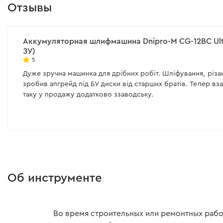
Количество скоростей:
6
Тип двигателя:
бескол
Отзывы
(бесщеточный)
Защита от перегрузки:
есть
Количество оборотов
Все характеристики
>
об/мин
Аккумуляторная шлифмашина Dnipro-M СG-12BC Ultr
ЗУ)
Все характеристики
>
5
Дуже зручна машинка для дрібних робіт. Шліфування, різанн
зробив апгрейд під БУ диски від старших братів. Тепер взаг
таку у продажу додатково ззаводську.
Об инструменте
Во время строительных или ремонтных рабо