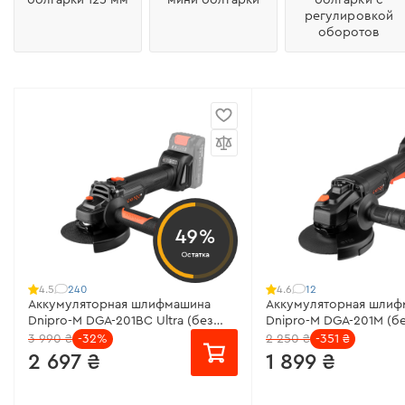
регулировкой
оборотов
49%
Остатка
240
12
4.5
4.6
Аккумуляторная шлифмашина
Аккумуляторная шлиф
Dnipro-M DGA-201BC Ultra (без
Dnipro-M DGA-201M (бе
АКБ и ЗУ)
3 990 ₴
-32%
2 250 ₴
-351 ₴
2 697 ₴
1 899 ₴