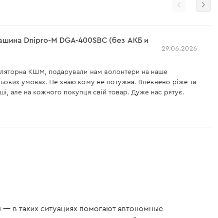
шина Dnipro-M DGA-400SBC (без АКБ и
29.06.2026
уляторна КШМ, подарували нам волонтери на наше
ьових умовах. Не знаю кому не потужна. Впевнено ріже та
і, але на кожного покупця свій товар. Дуже нас рятує.
ка дозволяє багато зробити, час роботи не засікав, але всі
рея не бескінечна.
 мінуси:
ої руки легко відкручується під час роботи але якщо
ому стані трішки має люфт, болтається.
го місця для батареї є два вентиляційні отвори закриті
моктують пил і забиваються швидко, не знаю на скільки це
и — в таких ситуациях помогают автономные