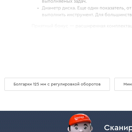
выполняемых задач.
Диаметр диска. Еще один показатель, о
выполнить инструмент. Для большинства
Приятный бонус — расширенная комплектаци
хранения и комплектом подходящих дисков
Вы можете купить аккумуляторную болгарку 
Почему стоит выбрать акку
В нашем ассортименте болгарки из линеек 1
Болгарки 125 мм с регулировкой оборотов
Мин
совместимы со всеми АКБ из соответс
универсальные для использования разл
имеют посадочные диски на 125 и 76 мм;
оснащены дополнительными функциями 
случайного включения и другими;
3 года гарантии.
Сканир