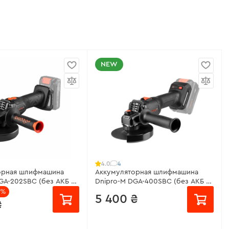
NEW
4
4.0
орная шлифмашина
Аккумуляторная шлифмашина
GA-202SBC (без АКБ и
Dnipro-M DGA-400SBC (без АКБ и
ЗУ)
2%
5 400 ₴
₴