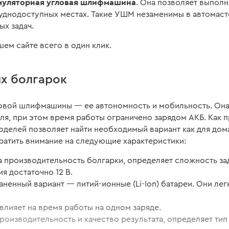
муляторная угловая шлифмашина
. Она позволяет выполн
уднодоступных местах. Такие УШМ незаменимы в автомастер
ых задач.
ем сайте всего в один клик.
х болгарок
овой шлифмашины — ее автономность и мобильность. Она 
еля, при этом время работы ограничено зарядом АКБ. Как 
оделей позволяет найти необходимый вариант как для дом
атить внимание на следующие характеристики:
а производительность болгарки, определяет сложность за
я достаточно 12 В.
ненный вариант — литий-ионные (Li-Ion) батареи. Они ле
 влияет на время работы на одном заряде.
роизводительность и качество результата, определяет ти