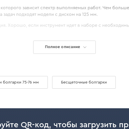
т которого зависит спектр выполняемых работ. Чем больше
 задач подходят модели с диском на 125 мм.
я. Хорошо, если инструмент идет в наборе с необходимы
.
как на сайте, так и в любом салоне мастерства в своем г
Полное описание
муляторную угловую шлифмашину Dnip
2 V и 20 V. Особенности инструментов:
и болгарки 75-76 мм
Бесщеточные болгарки
твующей линейки;
ичных видов дисков;
безопасности и комфортной работы, например, плавным п
уйте QR-код, чтобы загрузить п