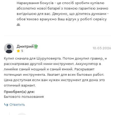
Нарахування бонусів - це спосіб зробити купівлю
абсолютно нової батареї з повною гарантією значно
вигіднішою для вас. Дякуємо, що ділитесь думками -
обов'язково врахуємо Ваш відгук у роботі сервісу
🙏
Дмитрий
10.03.2026
5
Купил сначала для Шуруповерта. Потом докупил гравер, и
рассматриваю другой мини-инструмент. Аккумулятор в
линейке самый мощный и самый емкий. Раскрывает
потенциал инструмента. Хватает для всех бытовых работ.
Цена доступная если вам нужен инструмент для дома это
отличный вариант.
Приобрел(а) для:
Бытового пользования
Ответить