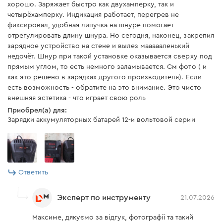
Дніпро-М АДЛ-1220ПЗ
хорошо. Заряжает быстро как двухамперку, так и
M BP-125 4 Ач"
Дніпро-М АДЛ-1225ПЗ
четырёхамперку. Индикация работает, перегрев не
фиксировал, удобная липучка на шнуре помогает
Dnipro-M CD-121Q
Скачать инструкцию к "Зарядное устройство Dnipro-M
отрегулировать длину шнура. Но сегодня, наконец, закрепил
Dnipro-M CD-121QL
зарядное устройство на стене и вылез маааааленький
FC-124"
Dnipro-M CD-122QS
недочёт. Шнур при такой установке оказывается сверху под
Dnipro-M CD-123QS
прямым углом, то есть немного заламывается. См фото ( и
как это решено в зарядках другого производителя). Если
есть возможность - обратите на это внимание. Это чисто
внешняя эстетика - что играет свою роль
Приобрел(а) для:
Не совместимые устройства
Зарядки аккумуляторных батарей 12-и вольтовой серии
Батарея не совместима с моделями:
Dnipro-M CD-120HQ
Ответить
Dnipro-M CD-120H
Эксперт по инструменту
21.07.2026
Максиме, дякуємо за відгук, фотографії та такий