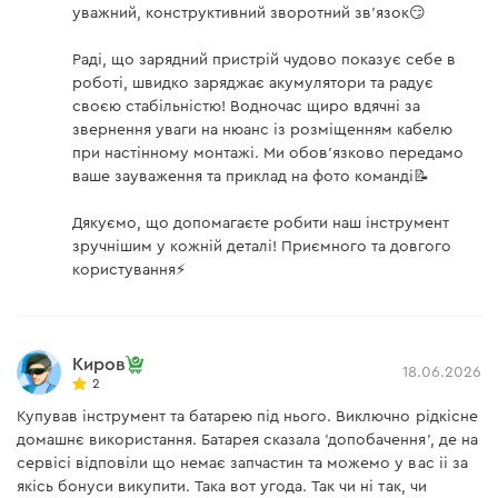
Зарядное устройство Dnipro-M FC-
уважний, конструктивний зворотний зв'язок😏
124
Раді, що зарядний пристрій чудово показує себе в
роботі, швидко заряджає акумулятори та радує
своєю стабільністю! Водночас щиро вдячні за
Зарядное устройство FC-124 предназначено для
звернення уваги на нюанс із розміщенням кабелю
быстрой зарядки аккумуляторной батареи, позволяя
при настінному монтажі. Ми обов'язково передамо
сделать цикл использования аккумуляторного
ваше зауваження та приклад на фото команді📝
инструмента практически беспрерывным.
Дякуємо, що допомагаєте робити наш інструмент
быстрая зарядка благодаря силе тока 4 А;
зручнішим у кожній деталі! Приємного та довгого
користування⚡
наличие функции CC/CV;
возможность прикрепить зарядное устройство к
стене или любой поверхности.
Киров
18.06.2026
2
Купував інструмент та батарею під нього. Виключно рідкісне
домашнє використання. Батарея сказала 'допобачення', де на
сервісі відповіли що немає запчастин та можемо у вас іі за
якісь бонуси викупити. Така вот угода. Так чи ні так, чи