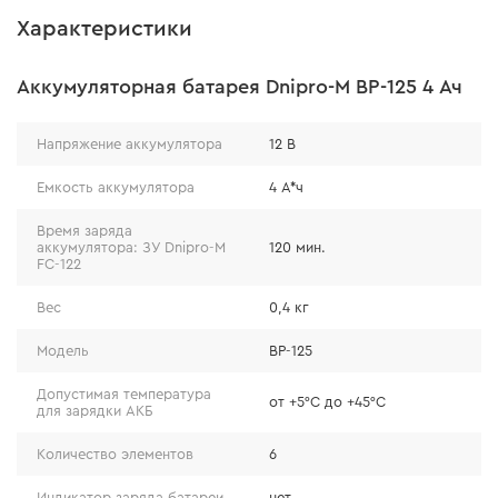
Характеристики
Аккумуляторная батарея Dnipro-M BP-125 4 Ач
Долгий срок эксплуатации
Напряжение аккумулятора
12 В
Батарея выдерживает 400 циклов заряда/разряда, не
Емкость аккумулятора
4 А*ч
теряя при этом показателей емкости. Вы сможете
долгое время пользоваться ей без необходимости
Время заряда
приобретать новую.
аккумулятора: ЗУ Dnipro-M
120 мин.
FC-122
Вес
0,4 кг
Модель
BP-125
Допустимая температура
от +5°С до +45°С
для зарядки АКБ
Количество элементов
6
Индикатор заряда батареи
нет