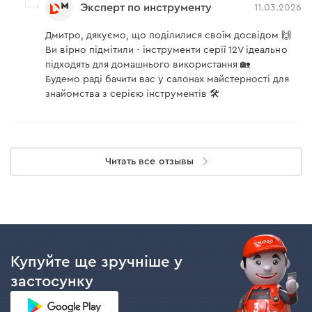
Эксперт по инструменту
11.03.2026
Дмитро, дякуємо, що поділилися своїм досвідом 🙌
Ви вірно підмітили - інструменти серії 12V ідеально
підходять для домашнього використання 🏡
Будемо раді бачити вас у салонах майстерності для
знайомства з серією інструментів 🛠️
Читать все отзывы
Купуйте ще зручніше у
застосунку