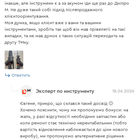
інакше, але інструмеин є а за акумом іди ще раз до Дніпро
М. Не дуже такий собі підхід післяпродажного
клієнтооріентування.
Моя думка, якщо клієнт вже з вами та вашими
інструментами, зробіть так щоб він мав прівелегіі на такі
випадки, та не мав думок з таких ситуацій переходить на
другу ТМку.
Ответить
Эксперт по инструменту
18.06.2026
Євгене, прикро, що склався такий досвід 🙁
Хочемо пояснити, чому ми пропонуємо бонуси: на
жаль, у разі відсутності необхідних запчастин або
коли ремонт стає технічно нерентабельним (тобто
вартість відновлення наближається до ціни нового
виробу), ми пропонуємо альтернативне рішення.