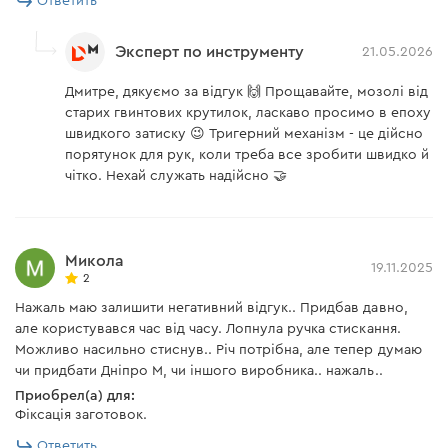
Ответить
Эксперт по инструменту
21.05.2026
Дмитре, дякуємо за відгук 🙌 Прощавайте, мозолі від
старих гвинтових крутилок, ласкаво просимо в епоху
швидкого затиску 😉 Тригерний механізм - це дійсно
порятунок для рук, коли треба все зробити швидко й
чітко. Нехай служать надійсно 🤝
Микола
19.11.2025
2
Нажаль маю залишити негативний відгук.. Придбав давно,
але користувався час від часу. Лопнула ручка стискання.
Можливо насильно стиснув.. Річ потрібна, але тепер думаю
чи придбати Дніпро М, чи іншого виробника.. нажаль..
Приобрел(а) для:
Фіксація заготовок.
Ответить