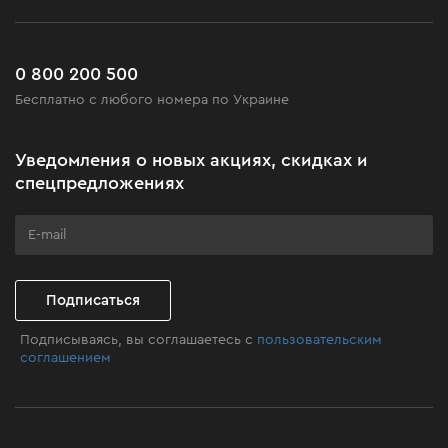
Возврат
Работа
Сервис
Доставка и оплата
Новинки
Часто задаваемые вопросы
0 800 200 500
Черная пятница
Бесплатно с любого номера по Украине
Новости
Акционные наборы
Уведомления о новых акциях, скидках и
Бизнес-клиентам
спецпредложениях
Программа лояльности
Клуб мастерства
Подписаться
Подписываясь, вы соглашаетесь с
пользовательским
соглашением