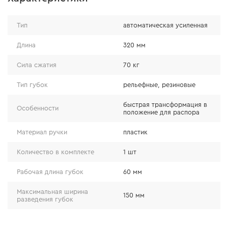
Тип
автоматическая усиленная
Особенности
Длина
320 мм
Сила сжатия
70 кг
изготовлена из высококачественного
первичного сырья;
Тип губок
рельефные, резиновые
максимальная сила сжатия – 70 кг;
быстрая трансформация в
возможность быстрой трансформации
Особенности
положение для распора
струбцины в положение для распора, что
Материал ручки
пластик
расширяет возможности инструмента.
Количество в комплекте
1 шт
Рабочая длина губок
60 мм
Максимальная ширина
150 мм
разведения губок