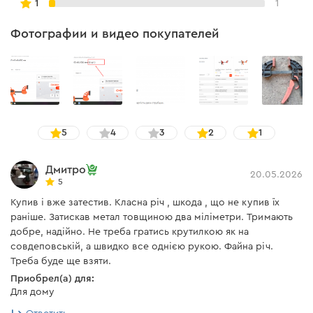
1
1
Фотографии и видео покупателей
5
4
3
2
1
Дмитро
20.05.2026
5
Купив і вже затестив. Класна річ , шкода , що не купив їх
раніше. Затискав метал товщиною два міліметри. Тримають
добре, надійно. Не треба гратись крутилкою як на
совдеповській, а швидко все однією рукою. Файна річ.
Треба буде ще взяти.
Приобрел(а) для:
Для дому