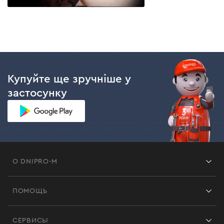
Купуйте ще зручніше у
застосунку
О DNIPRO-M
Франшиза
ПОМОЩЬ
Отзывы
Контакты
Блог
СЕРВИСЫ