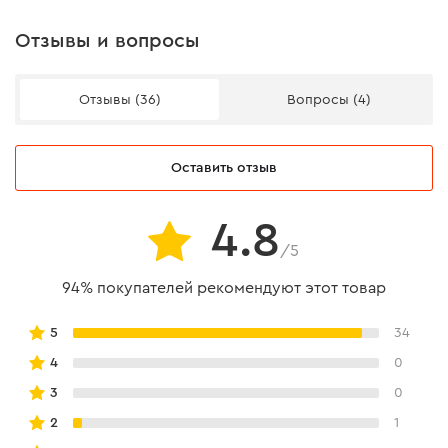
Отзывы и вопросы
Отзывы (36)
Вопросы (4)
Оставить отзыв
4.8
Эргономика и надежность
/5
94% покупателей рекомендуют этот товар
Надежная фиксация за счет рельефных резиновых
накладок на зажимных губках. Эта же особенность
5
34
дополнительно защищает обрабатываемый материал
4
0
от царапин и вмятин в процессе работы.
3
0
2
1