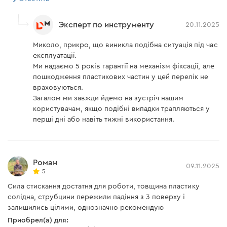
Эксперт по инструменту
20.11.2025
Миколо, прикро, що виникла подібна ситуація під час
експлуатації.
Ми надаємо 5 років гарантії на механізм фіксації, але
пошкодження пластикових частин у цей перелік не
враховуються.
Загалом ми завжди йдемо на зустріч нашим
користувачам, якщо подібні випадки трапляються у
перші дні або навіть тижні використання.
Роман
09.11.2025
5
Сила стискання достатня для роботи, товщина пластику
солідна, струбцини пережили падіння з 3 поверху і
залишились цілими, однозначно рекомендую
Приобрел(а) для: