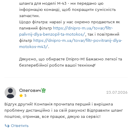
шланга для моделі М-43 - ми передамо цю
інформацію команді, щоб покращити сумісність
запчастин.
Щодо фільтра: наразі у нас окремо продаються як
паливний фільтр
https://dnipro-m.ua/tovar/filtr-
palivnij-dlya-benzopil-ta-motokos/
, так і повітряний
фільтр
https://dnipro-m.ua/tovar/filtr-povitranij-dlya-
motokos-m43/
.
Дякуємо, що обираєте Dnipro-M! Бажаємо легкої та
безперебійної роботи вашої техніки🌿
Олегович
23.07.2026
5
Відгук другий! Компанія прочитала перший і вирішила
проблему дистанційно і за свій рахунок! Відправили шланг
поштою, отримав, все працює, дякую за сервіс!
Ответить