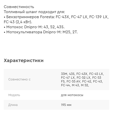
Совместимость
Топливный шланг подходит для:
• Бензотриммеров Foresta: FC-43X, FC-47 LX, FC-139 LX,
FC-43 (2,4 кВт).
• Мотокос Dnipro-M: 43, 52, 43S.
• Мотокультиватора Dnipro-M: М25, 2Т.
Характеристики
33М, 43S, FC-43X, FC-45 LX,
FC-47 LX, FC-52 LX, FC-53
Совместимо с
FS, FC-55 AV, FС-42, FС-43,
FС-44, M 43, M 52,
Модель
для мотокосы
Длина
195 мм