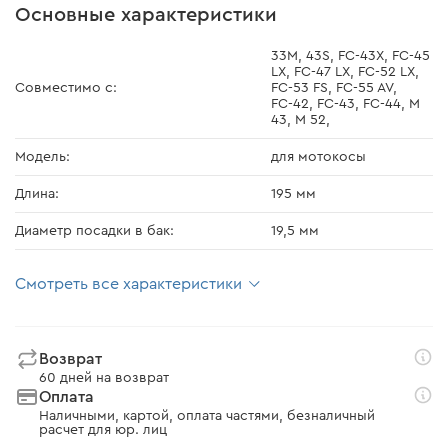
Основные характеристики
33М, 43S, FC-43X, FC-45
LX, FC-47 LX, FC-52 LX,
Совместимо с:
FC-53 FS, FC-55 AV,
FС-42, FС-43, FС-44, M
43, M 52,
Модель:
для мотокосы
Длина:
195 мм
Диаметр посадки в бак:
19,5 мм
Смотреть все характеристики
Возврат
60 дней на возврат
Оплата
Наличными, картой, оплата частями, безналичный
расчет для юр. лиц