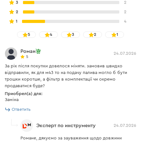
3
2
2
2
1
4
5
4
3
2
1
Роман
24.07.2026
5
За рік після покупки довелося міняти. замовив швидко
відправили, як для м43 то на подачу палива могло б бути
трошки коротше, а фільтр в комплектації чи окремо
продаватися буде?
Приобрел(а) для:
Заміна
Ответить
Эксперт по инструменту
24.07.2026
Романе, дякуємо за зауваження щодо довжини