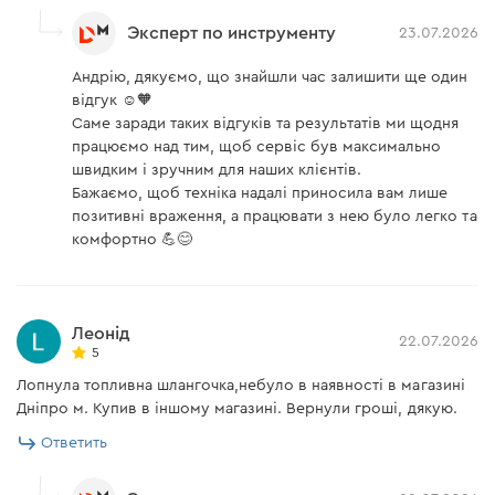
Эксперт по инструменту
23.07.2026
Андрію, дякуємо, що знайшли час залишити ще один
відгук ☺️🧡
Саме заради таких відгуків та результатів ми щодня
працюємо над тим, щоб сервіс був максимально
швидким і зручним для наших клієнтів.
Бажаємо, щоб техніка надалі приносила вам лише
позитивні враження, а працювати з нею було легко та
комфортно 💪😊
Леонід
22.07.2026
5
Лопнула топливна шлангочка,небуло в наявності в магазині
Дніпро м. Купив в іншому магазині. Вернули гроші, дякую.
Ответить