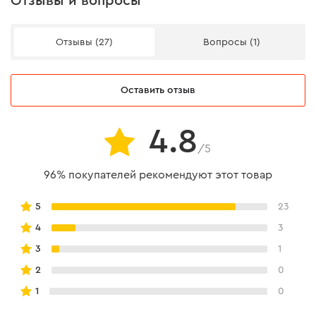
Отзывы и вопросы
Отзывы (27)
Вопросы (1)
Оставить отзыв
Надежность и эргономика
4.8
/5
Резиновые рельефные накладки на зажимных губках
96% покупателей рекомендуют этот товар
предотвращают появление царапин и вмятин на
обрабатываемых материалах, а также обеспечивают
5
23
надежную фиксацию.
4
3
3
1
2
0
1
0