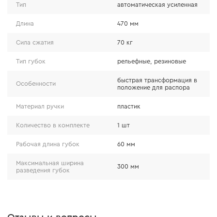
Тип
автоматическая усиленная
Особенности
Длина
470 мм
Сила сжатия
70 кг
● гарантированная сила сжатия – 70 кг;
● изготовлена из высококачественного первичного
Тип губок
рельефные, резиновые
сырья;
быстрая трансформация в
● возможность трансформации струбцины в
Особенности
положение для распора
положение распора, что расширяет возможности
Материал ручки
пластик
инструмента.
Количество в комплекте
1 шт
Рабочая длина губок
60 мм
Максимальная ширина
300 мм
разведения губок