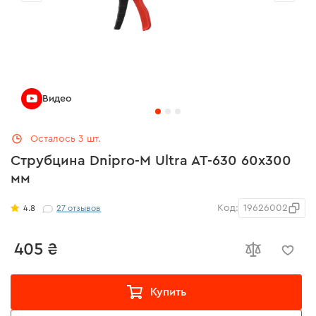
Видео
Осталось 3 шт.
Струбцина Dnipro-M Ultra AT-630 60х300
мм
Код:
19626002
4.8
27
отзывов
405 ₴
Купить