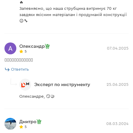
🔥
Запевняємо, що наша струбцина витримує 70 кг
завдяки якісним матеріалам і продуманій конструкції
😉🔧
Олександр
07.04.2025
5
👍🏻👍🏻👍🏻👍🏻👍🏻👍🏻
Ответить
Эксперт по инструменту
25.06.2025
Олександре, 😏🤝
Дмитро
08.03.2024
5