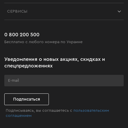
Контакты
Блог
СЕРВИСЫ
Возврат
Работа
Сервис
Доставка и оплата
Новинки
Часто задаваемые вопросы
0 800 200 500
Черная пятница
Бесплатно с любого номера по Украине
Новости
Акционные наборы
Уведомления о новых акциях, скидках и
Бизнес-клиентам
спецпредложениях
Программа лояльности
Клуб мастерства
Подписаться
Подписываясь, вы соглашаетесь с
пользовательским
соглашением