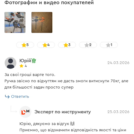
Фотографии и видео покупателей
5
4
3
2
1
Юрій
24.03.2026
4
За свої гроші варте того.
Ручка звісно по відчуттям не дасть змоги витиснути 70кг, але
для більшості задач просто супер
Ответить
Эксперт по инструменту
25.03.2026
Юрію, дякуємо за відгук 🙌
Приємно, що відзначили відповідність якості та ціни