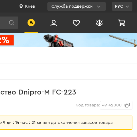
Киев
Служба поддержки
РУС
Viber
WhatsApp
Telegram
Facebook
E-mail
0 800 200 500
ство Dnipro-M FC-223
Бесплатно по
Украине
Код товара:
49142000-1
ще
9 дн : 14 час : 21 хв
или до окончения запасов товара