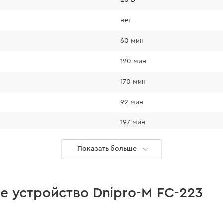
нет
60 мин
120 мин
170 мин
92 мин
197 мин
от +5°С до +45°С
Показать больше
230 В
50 Гц
е устройство Dnipro-M FC-223
1,9 м