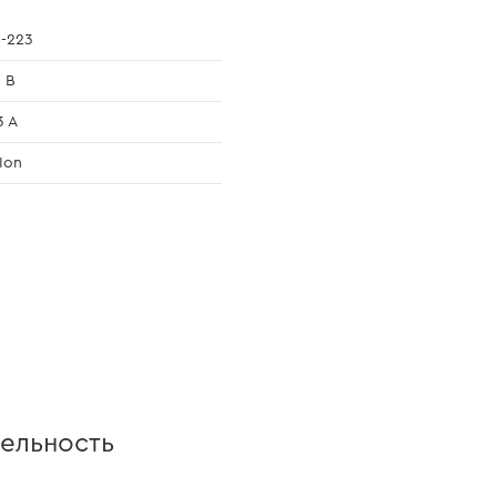
-223
 В
3 A
-Ion
ельность