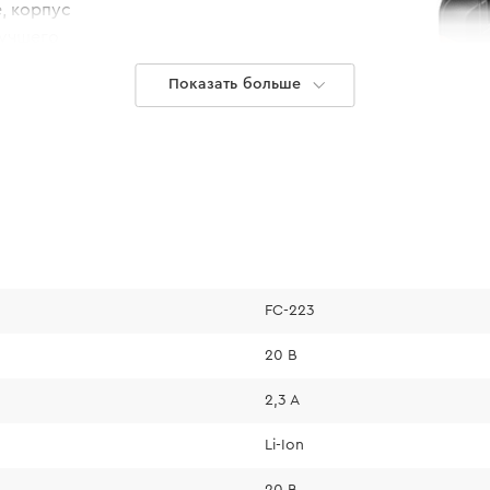
е, корпус
лучшего
Показать больше
FC-223
20 В
2,3 A
Li-Ion
20 В