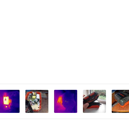
0,33 кг
есть
223"