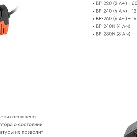
•
BP-220 (2 А·ч) – 6
•
ВP-240 (4 А·ч) – 1
•
BP-260 (6 А·ч) – 1
•
BP-240N (4 А·ч) —
•
ВP-280N (8 А·ч) —
йство оснащено
атора о состоянии
ратуры не позволит