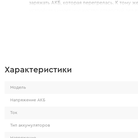
заряжать АКБ, которая перегрелась. К тому ж
устройства имеет множество отверстий для 
охлаждения во время работы.
Характеристики
Модель
Напряжение АКБ
Ток
Тип аккумуляторов
Напряжение