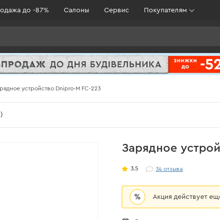
одажа до -87%
Салоны
Сервис
Покупателям
рядное устройство Dnipro-M FC-223
)
Зарядное устрой
3.5
34
отзыва
%
Акция действует е