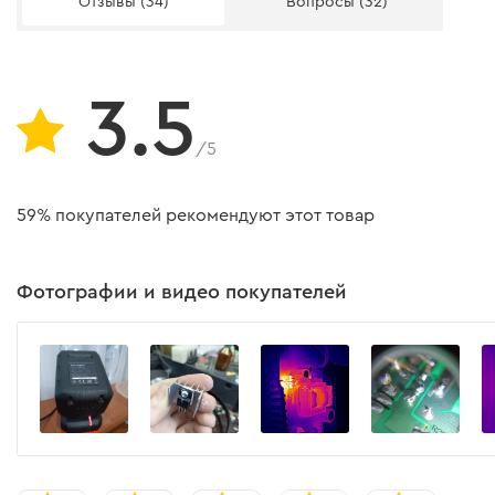
Отзывы (34)
Вопросы (32)
Вес
Комплектация
3.5
Зарядное устройство
/5
Инструкция пользователя
59% покупателей рекомендуют этот товар
Скачать инструкцию к "Зарядное устройство Dnipro-M FC-
Фотографии и видео покупателей