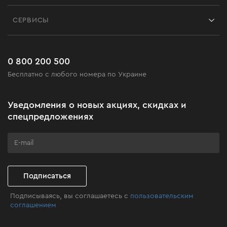
Контакты
Блог
СЕРВИСЫ
Возврат
Работа
Сервис
Доставка и оплата
Новинки
Часто задаваемые вопросы
0 800 200 500
Черная пятница
Бесплатно с любого номера по Украине
Новости
Акционные наборы
Уведомления о новых акциях, скидках и
Бизнес-клиентам
спецпредложениях
Программа лояльности
Клуб мастерства
Подписаться
Подписываясь, вы соглашаетесь с
пользовательским
соглашением