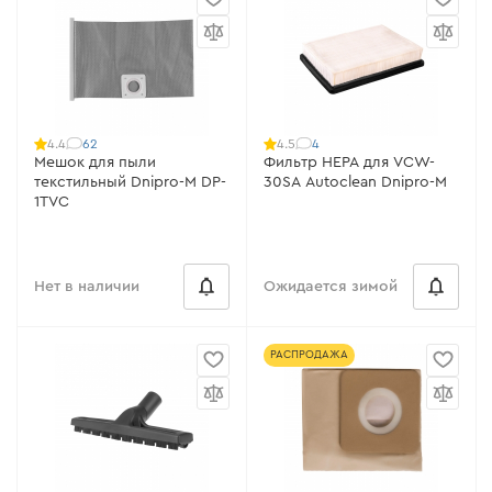
62
4
4.4
4.5
Мешок для пыли
Фильтр HEPA для VCW-
текстильный Dnipro-M DP-
30SA Autoclean Dnipro-M
1TVC
Нет в наличии
Ожидается зимой
РАСПРОДАЖА