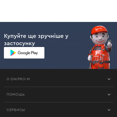
Купуйте ще зручніше у
застосунку
О DNIPRO-M
Франшиза
ПОМОЩЬ
Отзывы
Контакты
Блог
СЕРВИСЫ
Возврат
Работа