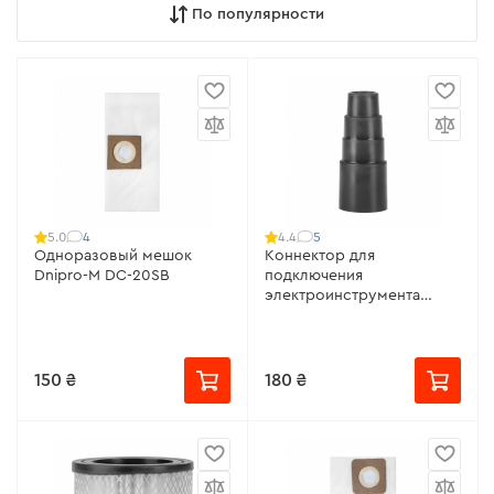
По популярности
4
5
5.0
4.4
Одноразовый мешок
Коннектор для
Dnipro-M DC-20SB
подключения
электроинструмента
Dnipro-M
150 ₴
180 ₴