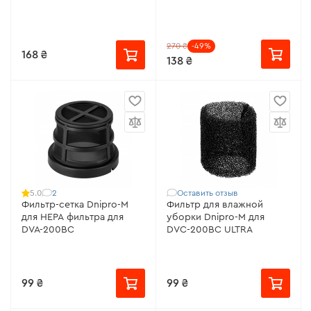
270 ₴
-49%
168 ₴
138 ₴
2
Оставить отзыв
5.0
Фильтр-сетка Dnipro-M
Фильтр для влажной
для HEPA фильтра для
уборки Dnipro-M для
DVA-200BC
DVC-200BC ULTRA
99 ₴
99 ₴