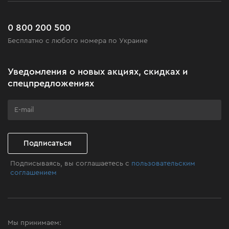
Сервис
Доставка и оплата
Новинки
Часто задаваемые вопросы
0 800 200 500
Черная пятница
Бесплатно с любого номера по Украине
Новости
Акционные наборы
Уведомления о новых акциях, скидках и
Бизнес-клиентам
спецпредложениях
Программа лояльности
Клуб мастерства
Подписаться
Подписываясь, вы соглашаетесь с
пользовательским
соглашением
Мы принимаем: