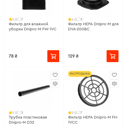
7
3
5.0
4.0
Фильтр для влажной
Фильтр HEPA Dnipro-M для
уборки Dnipro-M FW-1VC
DVA-200BС
78 ₴
129 ₴
РАСПРОДАЖА
3
7
5.0
5.0
Трубка пластиковая
Фильтр HEPA Dnipro-M FH-
Dnipro-M D32
1VCС