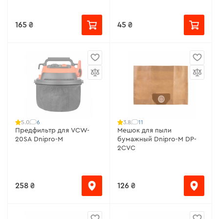
165 ₴
45 ₴
6
11
5.0
3.8
Предфильтр для VCW-
Мешок для пыли
20SA Dnipro-M
бумажный Dnipro-M DP-
2CVC
258 ₴
126 ₴