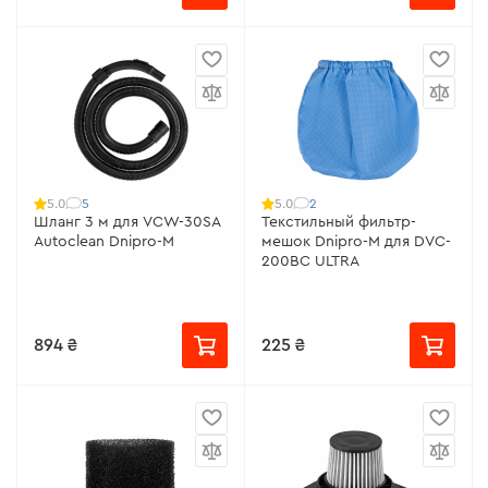
5
2
5.0
5.0
Шланг 3 м для VCW-30SA
Текстильный фильтр-
Autoclean Dnipro-M
мешок Dnipro-M для DVC-
200BC ULTRA
894 ₴
225 ₴