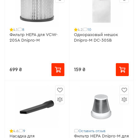
8
10
4.1
4.2
Фильтр НЕРА для VCW-
Одноразовый мешок
20SA Dnipro-M
Dnipro-M DC-30SB
699 ₴
159 ₴
9
Оставить отзыв
4.6
Насадка для
Фильтр HEPA Dnipro-M для