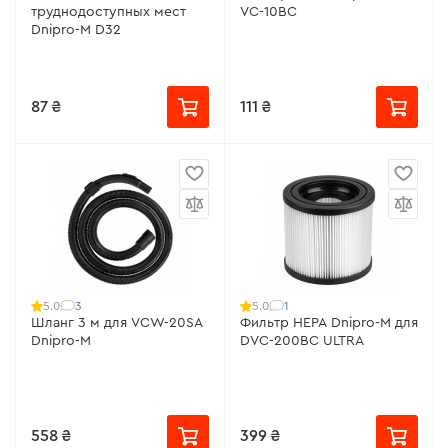
труднодоступных мест
VC-10BC
Dnipro-M D32
87 ₴
111 ₴
3
1
5.0
5.0
Шланг 3 м для VCW-20SA
Фильтр HEPA Dnipro-M для
Dnipro-M
DVC-200BC ULTRA
558 ₴
399 ₴